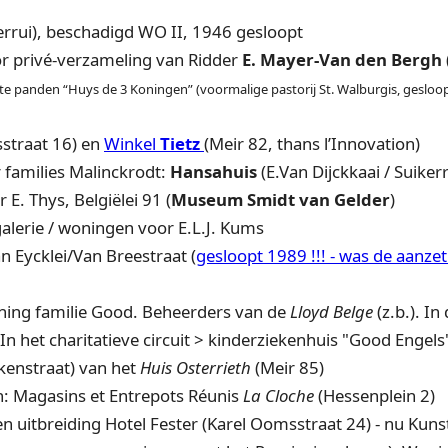
ui), beschadigd WO II, 1946 gesloopt
 privé-verzameling van Ridder
E. Mayer-Van den Bergh
e panden “Huys de 3 Koningen” (voormalige pastorij St. Walburgis, gesloopt
straat 16) en
Winkel
Tietz
(Meir 82, thans l’Innovation)
amilies Malinckrodt:
Hansahuis
(E.Van Dijckkaai / Suikerr
 Thys, Belgiëlei 91 (
Museum Smidt van Gelder
)
rie / woningen voor E.L.J. Kums
ycklei/Van Breestraat (
gesloopt 1989 !!! - was de aanze
ning familie Good. Beheerders van de
Lloyd Belge
(z.b.). I
In het charitatieve circuit > kinderziekenhuis "Good Engels
enstraat) van het
Huis Osterrieth
(Meir 85)
h: Magasins et Entrepots Réunis
La Cloche
(Hessenplein 2)
uitbreiding Hotel Fester (Karel Oomsstraat 24) - nu Kun