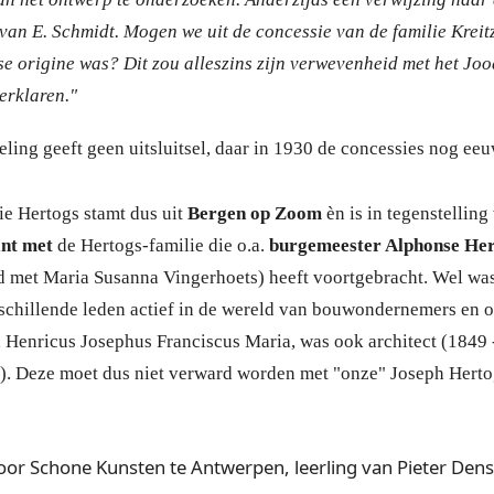
van E. Schmidt. Mogen we uit de concessie van de familie Kreit
se origine was? Dit zou alleszins zijn verwevenheid met het Joo
erklaren."
ling geeft geen uitsluitsel, daar in 1930 de concessies nog e
e Hertogs stamt dus uit
Bergen op Zoom
èn is in tegenstellin
ant met
de Hertogs-familie die o.a.
burgemeester Alphonse He
met Maria Susanna Vingerhoets) heeft voort­gebracht. Wel was
erschillende leden actief in de wereld van bouwondernemers e
, Henricus Josephus Franciscus Maria, was ook architect (1849
). Deze moet dus niet verward worden met "onze" Joseph Herto
oor Schone Kunsten te Antwerpen, leerling van Pieter Den