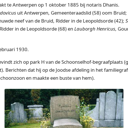
kt te Antwerpen op 1 oktober 1885 bij notaris Dhanis.
udovicus
uit Antwerpen, Gemeenteraadslid (58) oom Bruid
huwde neef van de Bruid, Ridder in de Leopoldsorde (42);
S
idder in de Leopoldsorde (68) en
Lauborgh Henricus
, Gou
ebruari 1930.
bevindt zich op park H van de Schoonselhof-begraafplaats
 Berichten dat hij op de Joodse afdeling in het familiegraf 
ijn schoonzoon en maakte een buste van hem).