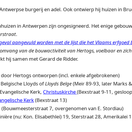
twerpse burgerij en adel. Ook ontwierp hij huizen in Bru
uizen in Antwerpen zijn ongesigneerd. Het enige gebouw d
rstraat
.
 geval aangevuld worden met de lijst die het Vlaams erfgoed 
 omvang van de bouwactiviteit van Hertogs, voelbaar en zic
kt hij samen met Gerard de Ridder.
door Hertogs ontworpen (incl. enkele afgebrokenen)
lgische Lloyds of
Lloyds Belge
(Meir 89-93, later Marks 
vangelische Kerk,
Christuskirche
(Bexstraat 9-11, gesloo
ngelische Kerk
(Bexstraat 13)
wmeesterstraat 7, overgenomen van E. Stordiau)
e (nu: Kon. Elisabethlei) 19, Sterstraat 28, Amerikalei 13