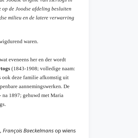
z op de Joodse afdeling besluiten
dse milieu en de latere verwarring
euwigdurend waren.
g wat eveneens her en der wordt
rtogs
(1843-1908; volledige naam:
 ook deze familie afkomstig uit
n openbare aannemingswerken. De
 - na 1897; gehuwd met Maria
gs.
s,
François Baeckelmans
op wiens