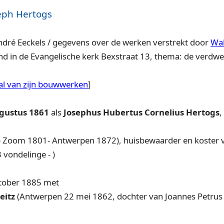
eph Hertogs
ndré Eeckels
/
gegevens over
de
werken verstrekt door
Wal
d in de Evangelische kerk Bexstraat 13, thema: de verdw
tal van zijn bouwwerken
]
gustus 1861
als
Josephus Hubertus Cornelius Hertogs
,
p Zoom 1801- Antwerpen 1872), huisbewaarder en koster 
 vondelinge - )
ktober 1885 met
eitz
(Antwerpen 22 mei 1862, dochter van Joannes Petrus 