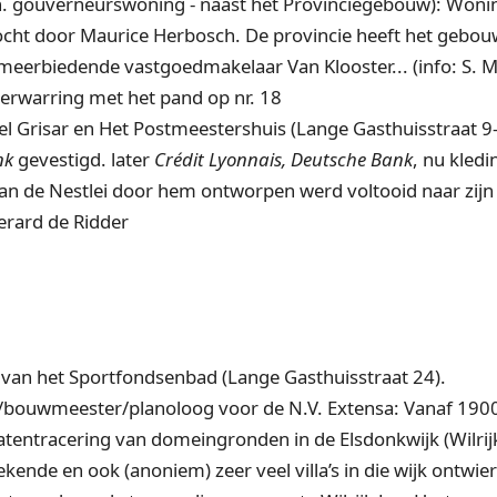
n. gouverneurswoning - naast het Provinciegebouw): Won
ocht door Maurice Herbosch. De provincie heeft het gebou
eerbiedende vastgoedmakelaar Van Klooster... (info: S. M
verwarring met het pand op nr. 18
Grisar en Het Postmeestershuis (Lange Gasthuisstraat 9-1
nk
gevestigd. later
Crédit Lyonnais, Deutsche Bank
, nu kled
e Nestlei door hem ontworpen werd voltooid naar zijn t
erard de Ridder
n het Sportfondsenbad (Lange Gasthuisstraat 24).
wmeester/planoloog voor de N.V. Extensa: Vanaf 1900 hi
tentracering van domeingronden in de Elsdonkwijk (Wilrij
kende en ook (anoniem) zeer veel villa’s in die wijk ontwie