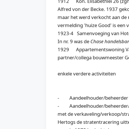
1912 Kon. Elisabethlei 26 (zg
Alfred von der Becke. 1937 gek
maar het werd verkocht aan de m
vermelding 'huize Good' is een 
1923-4 Samenvoeging van Hotel 
In nr. 9 was de
Chase handelsba
1929 Appartementswoning Van d
partner/collega bouwmeester G
enkele verdere activiteiten
- Aandeelhouder/beheerder va
- Aandeelhouder/beheerder/bou
met de verkaveling/verkoop/stra
Hertogs de stratentracering uitte