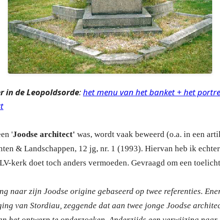
er in de Leopoldsorde
:
het menu van het banket + het portret
t
en '
Joodse architect'
was, wordt vaak beweerd (o.a. in een ar
en & Landschappen, 12 jg, nr. 1 (1993). Hiervan heb ik echter
OLV-kerk doet toch anders vermoeden. Gevraagd om een toelich
ing naar zijn Joodse origine gebaseerd op twee referenties. Ene
ging van Stordiau, zeggende dat aan twee jonge Joodse archit
an het ontwerp te onderzoeken. Anderzijds een verwijzing naar