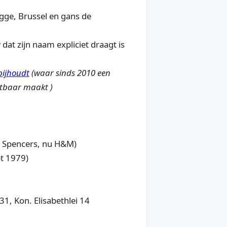
gge, Brussel en gans de
at zijn naam expliciet draagt is
bijhoudt
(waar sinds 2010 een
htbaar maakt )
& Spencers, nu H&M)
pt 1979)
1, Kon. Elisabethlei 14