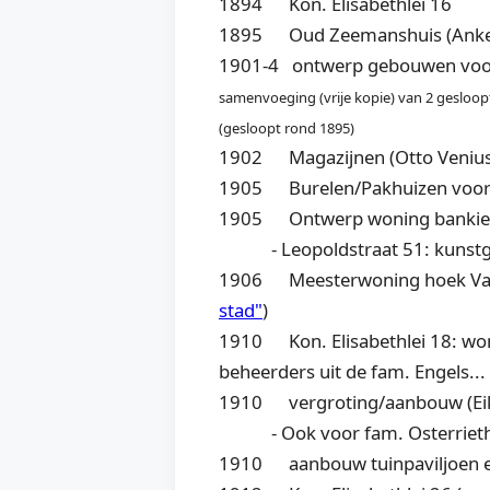
1894 Kon. Elisabethlei 16
1895 Oud Zeemanshuis (Ankerr
1901-4 ontwerp gebouwen voor
samenvoeging (vrije kopie) van 2 gesloopt
(gesloopt rond 1895)
1902 Magazijnen (Otto Venius
1905 Burelen/Pakhuizen voor f
1905 Ontwerp woning bankier E.
- Leopoldstraat 51: kunstgale
1906 Meesterwoning hoek Van E
stad"
)
1910 Kon. Elisabethlei 18: wo
beheerders uit de fam. Engels... 
1910 vergroting/aanbouw (Eik
-
Ook voor fam. Osterriet
1910 aanbouw tuinpaviljoen en 