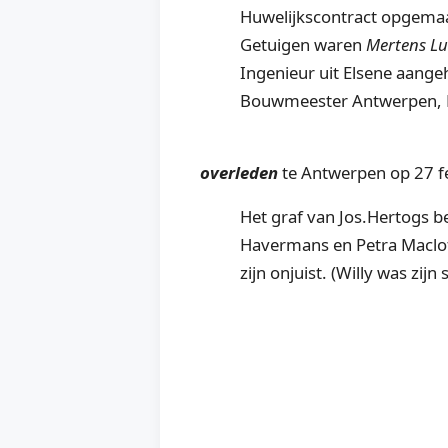
Huwelijkscontract opgemaa
Getuigen waren
Mertens L
Ingenieur uit Elsene aange
Bouwmeester Antwerpen, R
overleden
te Antwerpen op 27 f
Het graf van Jos.Hertogs 
Havermans en Petra Maclot).
zijn onjuist. (Willy was z