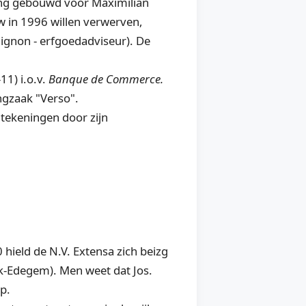
ing gebouwd voor Maximilian
w in 1996 willen verwerven,
ignon - erfgoedadviseur). De
1) i.o.v.
Banque de Commerce.
ingzaak "Verso".
ekeningen door zijn
eld de N.V. Extensa zich beizg
k-Edegem). Men weet dat Jos.
rp.