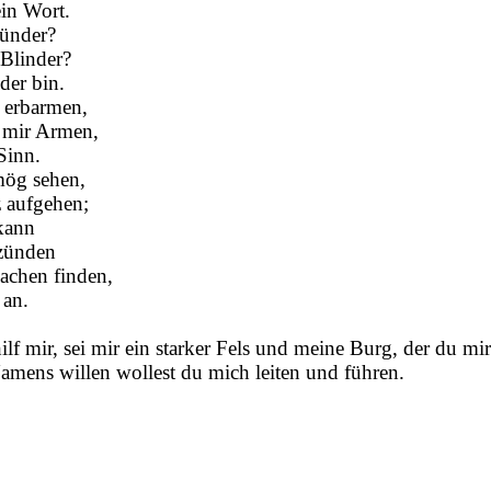
ein Wort.
Sünder?
 Blinder?
der bin.
n erbarmen,
u mir Armen,
Sinn.
 mög sehen,
z aufgehen;
kann
nzünden
chen finden,
 an.
lf mir, sei mir ein starker Fels und meine Burg, der du mir
mens willen wollest du mich leiten und führen.