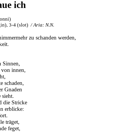
raue ich
ronni)
in), 3-4 (slot)
/ Aria: N.N.
ch nimmermehr zu schanden werden,
eit.
n Sinnen,
 von innen,
ht,
te schaden,
der Gnaden
 sieht.
 die Stricke
n erblicke:
ort.
e träget,
de feget,