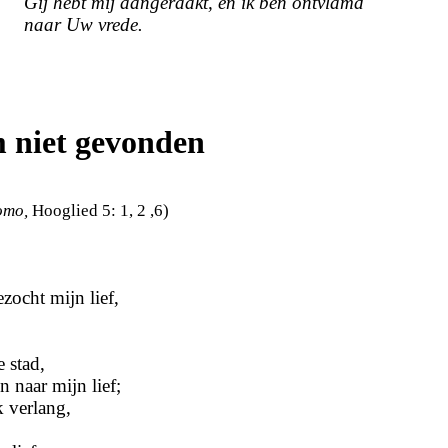
Gij hebt mij aangeraakt, en ik ben ontvlamd
naar Uw vrede.
m niet gevonden
omo,
Hooglied 5: 1, 2 ,6)
zocht mijn lief,
 stad,
 naar mijn lief;
k verlang,