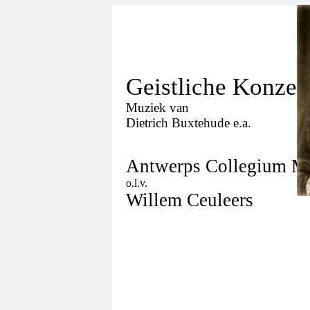
Geistliche Konzer
Muziek van
Dietrich Buxtehude e.a.
Antwerps Collegium M
o.l.v.
Willem Ceuleers