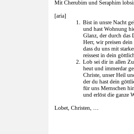
Mit Cherubim und Seraphim lobsin
[aria]
1.
Bist in unsre Nacht 
und hast Wohnung hi
Glanz, der durch das 
Herr, wir preisen dei
dass du uns mit star
reissest in dein göttl
2.
Lob sei dir in allen Z
heut und immerdar ge
Christe, unser Heil un
der du hast dein göttl
für uns Mernschen hi
und erlöst die ganze 
Lobet, Christen, …