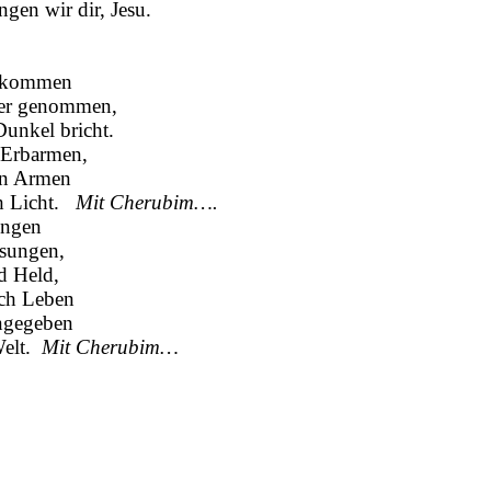
gen wir dir, Jesu.
gekommen
er genommen,
Dunkel bricht.
n Erbarmen,
ken Armen
ich Licht.
Mit Cherubim….
ungen
sungen,
d Held,
ich Leben
ngegeben
Welt.
Mit Cherubim…