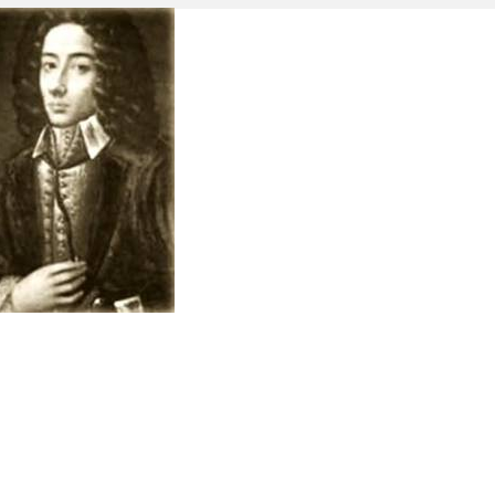
te V
usicum