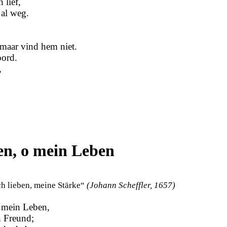
 lief,
s al weg.
 maar vind hem niet.
oord.
,
ben, o mein Leben
ch lieben, meine Stärke“
(Johann Scheffler, 1657)
o mein Leben,
n Freund;