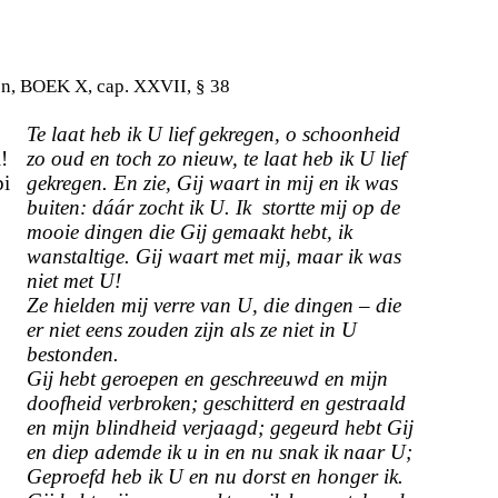
en, BOEK X, cap. XXVII, § 38
Te laat heb ik U lief gekregen, o schoonheid
!
zo oud en toch zo nieuw, te laat heb ik U lief
bi
gekregen. En zie, Gij waart in mij en ik was
buiten: dáár zocht ik U. Ik stortte mij op de
mooie dingen die Gij gemaakt hebt, ik
wanstaltige. Gij waart met mij, maar ik was
i
niet met U!
Ze hielden mij verre van U, die dingen – die
er niet eens zouden zijn als ze niet in U
bestonden.
Gij hebt geroepen en geschreeuwd en mijn
doofheid ver­broken; geschitterd en gestraald
en mijn blindheid verjaagd; gegeurd hebt Gij
en diep ademde ik u in en nu snak ik naar U;
Geproefd heb ik U en nu dorst en honger ik.