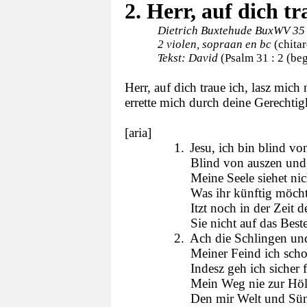
2. Herr, auf dich t
Dietrich Buxtehude BuxWV 35
2 violen, sopraan en bc
(chita
Tekst: David
(Psalm 31 : 2 (beg
Herr, auf dich traue ich, lasz mi
errette mich durch deine Gerechtigk
[aria]
1.
Jesu, ich bin blind vo
Blind von auszen und
Meine Seele siehet nic
Was ihr künftig möch
Itzt noch in der Zeit 
Sie nicht auf das Beste
2.
Ach die Schlingen und
Meiner Feind ich scho
Indesz geh ich sicher f
Mein Weg nie zur Höll
Den mir Welt und Sün