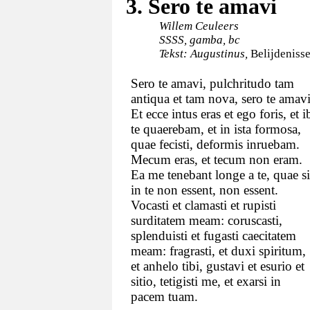
3. Sero te amavi
Willem Ceuleers
SSSS, gamba, bc
Tekst: Augustinus,
Belijdeniss
Sero te amavi, pulchritudo tam
antiqua et tam nova, sero te amavi
Et ecce intus eras et ego foris, et i
te quaerebam, et in ista formosa,
quae fecisti, deformis inruebam.
Mecum eras, et tecum non eram.
Ea me tenebant longe a te, quae s
in te non essent, non essent.
Vocasti et clamasti et rupisti
surditatem meam: coruscasti,
splenduisti et fugasti caecitatem
meam: fragrasti, et duxi spiritum,
et anhelo tibi, gustavi et esurio et
sitio, tetigisti me, et exarsi in
pacem tuam.