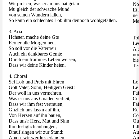
Wir preisen, was er an uns hat getan.
Nou
Mu gleich der schwache Mund
Et 
von seinen Wundern lallen,
ne 
So kann ein schlechtes Lob ihm dennoch wohlgefallen.
Ma 
3. Aria
Hchster, mache deine Gte
Toi
Ferner alle Morgen neu.
Les
So soll vor die Vatertreu
A t
Auch ein dankbares Gemte
nou
Durch ein frommes Leben weisen,
bie
Dass wir deine Kinder heien.
Tes
4. Choral
Sei Lob und Preis mit Ehren
Lo
Gott Vater, Sohn, Heiligem Geist!
Le 
Der woll in uns vermehren,
Fai
Was er uns aus Gnaden verheit,
Ce 
Dass wir ihm fest vertrauen,
Fai
Gnzlich uns lass'n auf ihn,
Rep
Von Herzen auf ihn bauen,
Com
Dass uns'r Herz, Mut und Sinn
Que
Ihm festiglich anhangen;
fid
Drauf singen wir zur Stund:
Au
Amen, wir werdn's erlangen,
Am