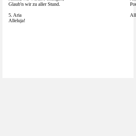
Glaub'n wir zu aller Stund.
Pou
5. Aria
All
Alleluja!