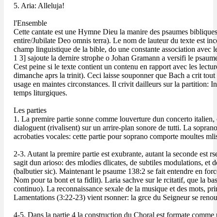
5. Aria: Alleluja!
l'Ensemble
Cette cantate est une Hymne Dieu la manire des psaumes bibliques te
entire/Jubilate Deo omnis terra). Le nom de lauteur du texte est in
champ linguistique de la bible, do une constante association avec l
1 3] sajoute la dernire strophe o Johan Gramann a versifi le psaume
Cest peine si le texte contient un contenu en rapport avec les lectu
dimanche aprs la trinit). Ceci laisse souponner que Bach a crit tout
usage en maintes circonstances. Il crivit dailleurs sur la partition:
temps liturgiques.
Les parties
1. La premire partie sonne comme louverture dun concerto italien, o 
dialoguent (rivalisent) sur un arrire-plan sonore de tutti. La sopran
acrobaties vocales: cette partie pour soprano comporte moultes mli
2-3. Autant la premire partie est exubrante, autant la seconde est rser
sagit dun arioso: des mlodies dlicates, de subtiles modulations, et 
(balbutier sic). Maintenant le psaume 138:2 se fait entendre en forc
Nom pour ta bont et ta fidlit). Laria sachve sur le rcitatif, que la
continuo). La reconnaissance sexale de la musique et des mots, prin
Lamentations (3:22-23) vient rsonner: la grce du Seigneur se renouv
4-5. Dans la partie 4 la construction du Choral est formate comme u