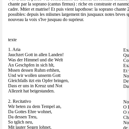
chante par la soprano (cantus firmus) : riche en constraste et nanmo
cadre. Mtier et matrise! Et puis vient lapothose: la soprano chante 2
possibles: depuis les mlismes largement tirs jusquaux notes brves s
nouveau la voix s'lve jusquau do suprieur.
texte
1. Aria
Exa
Jauchzet Gott in allen Landen!
Que
Was der Himmel und die Welt
Com
An Geschpfen in sich hlt,
Exa
Mssen dessen Ruhm erhhen,
Et 
Und wir wollen unserm Gott
No
Gleichfalls itzt ein Opfer bringen,
De 
Dass er uns in Kreuz und Not
Dan
Allezeit hat beigestanden.
2. Recitativo
Nou
Wir beten zu dem Tempel an,
O 
Da Gottes Ehre wohnet,
O s
Da dessen Treu,
Cha
So tglich neu,
No
Mit lauter Segen lohnet.
de 