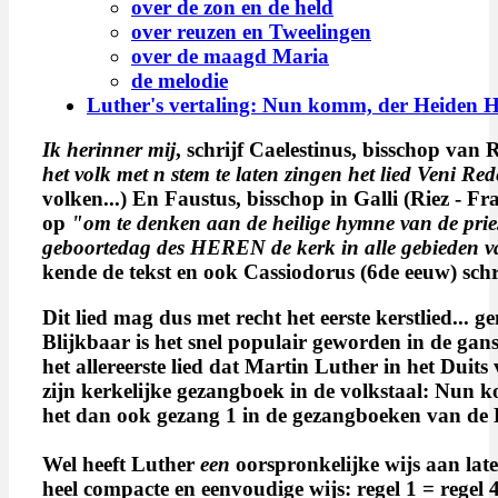
over de zon en de held
over reuzen en Tweelingen
over de maagd Maria
de melodie
Luther's vertaling: Nun komm, der Heiden H
Ik herinner mij
, schrijf Caelestinus, bisschop van
het volk met n stem te laten zingen het lied Veni 
volken...) En Faustus, bisschop in Galli (Riez - Fra
op
"om te denken aan de heilige hymne van de pries
geboortedag des HEREN de kerk in alle gebieden van
kende de tekst en ook Cassiodorus (6de eeuw) sch
Dit lied mag dus met recht het eerste kerstlied...
Blijkbaar is het snel populair geworden in de gans
het allereerste lied dat Martin Luther in het Duits
zijn kerkelijke gezangboek in de volkstaal: Nun
het dan ook gezang 1 in de gezangboeken van de
Wel heeft Luther
een
oorspronkelijke wijs aan lat
heel compacte en eenvoudige wijs: regel 1 = regel 4 