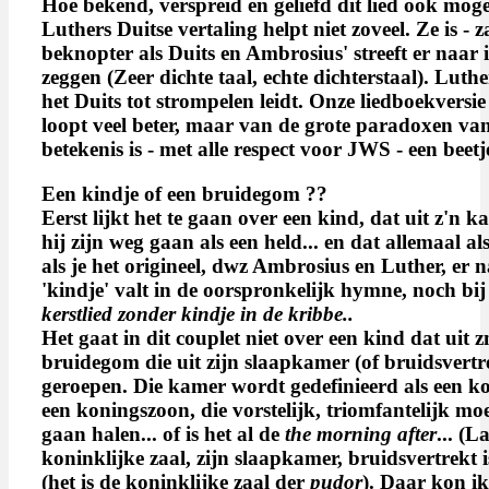
Hoe bekend, verspreid en geliefd dit lied ook moge
Luthers Duitse vertaling helpt niet zoveel. Ze is - 
beknopter als Duits en Ambrosius' streeft er naar
zeggen (Zeer dichte taal, echte dichterstaal). Luth
het Duits tot strompelen leidt. Onze liedboekversi
loopt veel beter, maar van de grote paradoxen van
betekenis is - met alle respect voor JWS - een beetj
Een
kindje
of een bruidegom ??
Eerst lijkt het te gaan over een kind, dat uit z'n
hij zijn weg gaan als een held... en dat allemaal als
als je het origineel, dwz Ambrosius en Luther, er 
'kindje' valt in de oorspronkelijk hymne, noch bi
kerstlied zonder kindje in de kribbe..
Het gaat in dit couplet niet over een kind dat ui
bruidegom die uit zijn slaapkamer (of bruidsvertr
geroepen. Die kamer wordt gedefinieerd als een ko
een koningszoon, die vorstelijk, triomfantelijk moe
gaan halen... of is het al de
the morning after
... (L
koninklijke zaal, zijn slaapkamer, bruidsvertrekt
(het is de koninklijke zaal der
pudor
). Daar kon ik