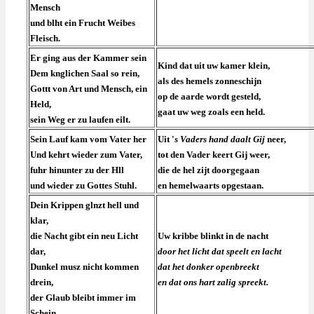
Mensch
und blht ein Frucht Weibes
Fleisch.
Er ging aus der Kammer sein
Kind dat uit uw kamer klein,
Dem knglichen Saal so rein,
als des hemels zonneschijn
Gottt von Art und Mensch, ein
op de aarde wordt gesteld,
Held,
gaat uw weg zoals een held.
sein Weg er zu laufen eilt.
Sein Lauf kam vom Vater her
Uit '
s Vaders hand daalt Gij
neer,
Und kehrt wieder zum Vater,
tot den Vader keert Gij weer,
fuhr hinunter zu der Hll
die de hel zijt doorgegaan
und wieder zu Gottes Stuhl.
en hemelwaarts opgestaan.
Dein Krippen glnzt hell und
klar,
die Nacht gibt ein neu Licht
Uw kribbe blinkt in de nacht
dar,
door het licht dat speelt en lacht
Dunkel musz nicht kommen
dat het donker openbreekt
drein,
en dat ons hart zalig spreekt.
der Glaub bleibt immer im
Schein.