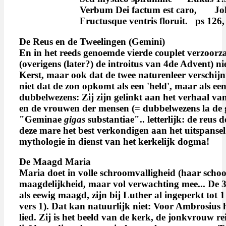
Verbum Dei factum est caro, Jo
Fructusque ventris floruit. ps 126,
De
Reus
en de Tweelingen (Gemini)
En in het reeds genoemde vierde couplet verzoor
(overigens (later?) de introitus van 4de Advent) n
Kerst, maar ook dat de twee naturenleer verschijnt.
niet dat de zon opkomt als een 'held', maar als een 
dubbelwezens: Zij zijn gelinkt aan het verhaal van
en de vrouwen der mensen (= dubbelwezens la de gr
"Geminae
gigas
substantiae".. letterlijk: de reus
deze mare het best verkondigen aan het uitspansel 
mythologie in dienst van het kerkelijk dogma!
De Maagd
Maria
Maria doet in volle schroomvalligheid (haar schoo
maagdelijkheid, maar vol verwachting mee... De 3
als eewig maagd, zijn bij Luther al ingeperkt tot 1
vers 1). Dat kan natuurlijk niet: Voor Ambrosius 
lied. Zij is het beeld van de kerk, de jonkvrouw re