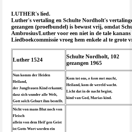
LUTHER's lied.
Luther
's vertaling en Schulte Nordholt's vertaling
gezangen (proefbundel) is bewust vrij, omdat Schul
Ambrosius/Luther voor een niet in de tale kanans g
Liedboekcommissie vroeg hem enkele al te grote vri
Schulte Nordholt, 102
Luther 1524
gezangen 1965
Nun komm der Heiden
Kom tot ons,
o kom met macht
,
Heiland,
Heiland, kom de wereld wacht.
der Jungfrauen Kind erkannt;
Licht dat in de nacht begint,
dasz sich wunder alle Welt,
kind van God, Marias kind.
Gott solch Geburt ihm bestellt.
Nicht von mans Blut noch von
Fleisch
allein von dem Heil'gen Geist
ist Gotts Wort worden ein