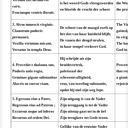
is het woord Gods vleesgeworden
the Wor
caro,
en bloeide de vrucht der schoot
the pro
Fructusque ventris floruit.
3. Alvus tumescit virginis.
The Vi
De schoot van de maagd zwelt op
Claustrum pudoris
gained,
het slot van haar kuisheid blijft;
permanet;
its vir
De vanen der deugd stralen,
Vexilla virtutum micant,
The ban
in haar tempel verkeert God.
Versatur in templo Deus.
God in 
Hij schrijde uit zijn
4. Procedat e thalamo suo,
bruidsvertrek,
Procee
Pudoris aula regia,
paleiszaal der
that ro
Geminae gigans substantiae
schroomvalligheid,
a giant
Alacris ut currat viam.
reus, van tweeling-substantie,
rejoici
opdat hij snel zijn weg lope.
5. Egressus eius a Patre,
Zijn uitgang is van de Vader
Regressus eius ad Patrem ;
Zijn teruggang is tot de Vader
Excursus usque ad inferos
Zijn uitstap gaat tot in de hel
Recursus ad sedem Dei.
Zijn terugkeer tot Gods troon.
Gelijke van de eeuwige Vader