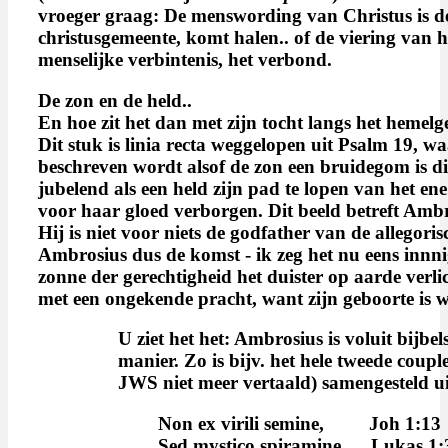
vroeger graag: De menswording van Christus is d
christusgemeente, komt halen.. of de viering van
menselijke verbintenis, het verbond.
De zon en de
held.
.
En hoe zit het dan met zijn tocht langs het hemelge
Dit stuk is linia recta weggelopen uit Psalm 19, w
beschreven wordt alsof de zon een bruidegom is di
jubelend als een held zijn pad te lopen van het ene 
voor haar gloed verborgen. Dit beeld betreft Amb
Hij is niet voor niets de godfather van de allegoris
Ambrosius dus de komst - ik zeg het nu eens innni
zonne der gerechtigheid het duister op aarde verlic
met een ongekende pracht, want zijn geboorte is we
U ziet het het: Ambrosius is voluit bijbels
manier. Zo is bijv. het hele tweede coup
JWS niet meer vertaald) samengesteld uit
Non ex virili semine, Joh 
Sed mystico spiramine Lukas 1: