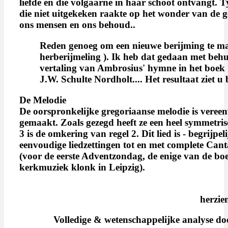
liefde en die volgaarne in haar schoot ontvangt. 
die niet uitgekeken raakte op het wonder van de 
ons mensen en ons behoud..
Reden genoeg om een nieuwe berijming te mak
herberijmeling ). Ik heb dat gedaan met behu
vertaling van Ambrosius' hymne in het boek
J.W. Schulte Nordholt.... Het resultaat ziet u
De Melodie
De oorspronkelijke gregoriaanse melodie is veree
gemaakt. Zoals gezegd heeft ze een heel symmetrisc
3 is de omkering van regel 2. Dit lied is - begrijpe
eenvoudige liedzettingen tot en met complete Canta
(voor de eerste Adventzondag, de enige van de bo
kerkmuziek klonk in Leipzig).
herzie
Volledige & wetenschappelijke analyse d