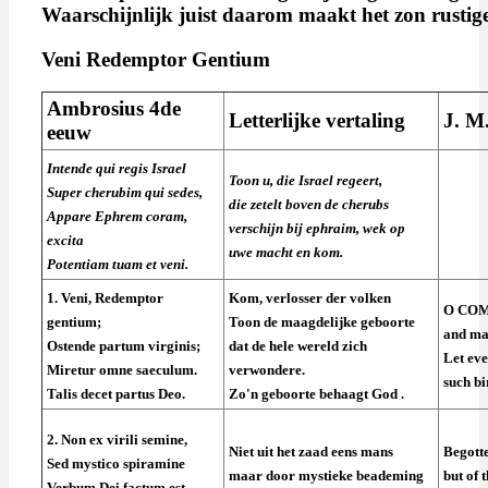
Waarschijnlijk juist daarom maakt het zon rusti
Veni
Redemptor Gentium
Ambrosius 4de
Letterlijke vertaling
J. M
eeuw
Intende qui regis Israel
Toon u, die Israel regeert,
Super cherubim qui sedes,
die zetelt boven de cherubs
Appare Ephrem coram,
verschijn bij ephraim, wek op
excita
uwe macht en kom.
Potentiam tuam et veni.
1. Veni, Redemptor
Kom, verlosser der volken
O COME
gentium;
Toon de maagdelijke geboorte
and man
Ostende partum virginis;
dat de hele wereld zich
Let eve
Miretur omne saeculum.
verwondere.
such bi
Talis decet partus Deo.
Zo'n geboorte behaagt God .
2. Non ex virili semine,
Niet uit het zaad eens mans
Begott
Sed mystico spiramine
maar door mystieke beademing
but of t
Verbum Dei factum est