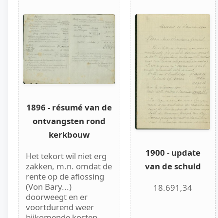
1896 - résumé van de
ontvangsten rond
kerkbouw
1900 - update
Het tekort wil niet erg
van de schuld
zakken, m.n. omdat de
rente op de aflossing
(Von Bary...)
18.691,34
doorweegt en er
voortdurend weer
bijkomende kosten