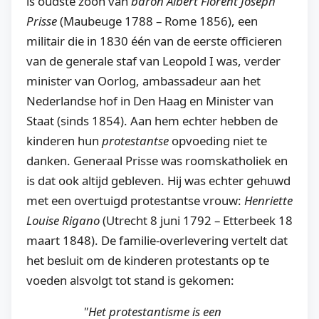
is oudste zoon van
baron Albert Florent Joseph
Prisse
(Maubeuge 1788 – Rome 1856), een
militair die in 1830 één van de eerste officieren
van de generale staf van Leopold I was, verder
minister van Oorlog, ambassadeur aan het
Nederlandse hof in Den Haag en Minister van
Staat (sinds 1854). Aan hem echter hebben de
kinderen hun
protestantse
opvoeding niet te
danken. Generaal Prisse was roomskatholiek en
is dat ook altijd gebleven. Hij was echter gehuwd
met een overtuigd protestantse vrouw:
Henriette
Louise Rigano
(Utrecht 8 juni 1792 – Etterbeek 18
maart 1848). De familie-overlevering vertelt dat
het besluit om de kinderen protestants op te
voeden alsvolgt tot stand is gekomen:
"Het protestantisme is een