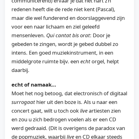
communicerend) ervaar je dat het hart z’n
redenen heeft die de rede niet kent (Pascal),
maar die wel funderend en doorslaggevend zijn
voor een naar lichaam en ziel geleefd
mensenleven.
Qui cantat bis orat
: Door je
gebeden te zingen, wordt je gebed dubbel zo
intens. Een goed muziekinstrument, in een
middelgrote ruimte bijv. een
echt
orgel, helpt
daarbij.
echt of namaak...
Moet het nog betoog, dat electronisch of digitaal
surrogaat
hier uit den boze is. Als u naar een
concert gaat, wilt u toch ook
live
artiesten zien
en zou u zich bedrogen voelen als er een CD
werd gedraaid. (Dit is overigens de paradox van
de popmuziek, waarbij
live
en CD elkaar steeds