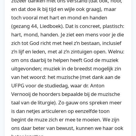
zozeer danken met ons verstand (dat ook, hoor,
en dat doe ik bij tijd en wijle ook graag), maar
toch vooral met hart en mond en handen
(gezang 44, Liedboek). Dat is concreet, plastisch:
hart, mond, handen. Je ziet een mens voor je die
zich tot God richt met heel z’n bestaan, inclusief
z’n lijf en leden, met al z’n zintuigen open. Welnu:
om ons daarbij te helpen heeft God de muziek
uitgevonden; muziek in de breedst mogelijk zin
van het woord: het muzische (met dank aan de
UFPG voor de studiedag, waar dr. Anton
Vernooij de hoorders bepaalde bij de muzische
taal van de liturgie). Zo gauw ons spreken meer
is dan netjes articuleren op eenzelfde toon
begint de muze zich er mee te moeien. We zijn
ons daar beter van bewust, kunnen we haar ook