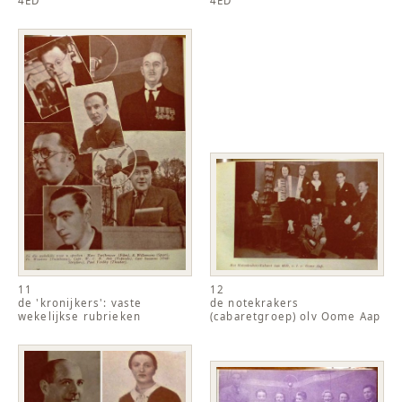
4ED
4ED
11
12
de 'kronijkers': vaste
de notekrakers
wekelijkse rubrieken
(cabaretgroep) olv Oome Aap