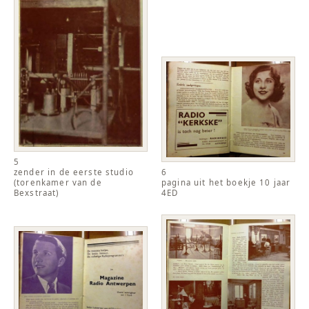
5
zender in de eerste studio
6
(torenkamer van de
pagina uit het boekje 10 jaar
Bexstraat)
4ED