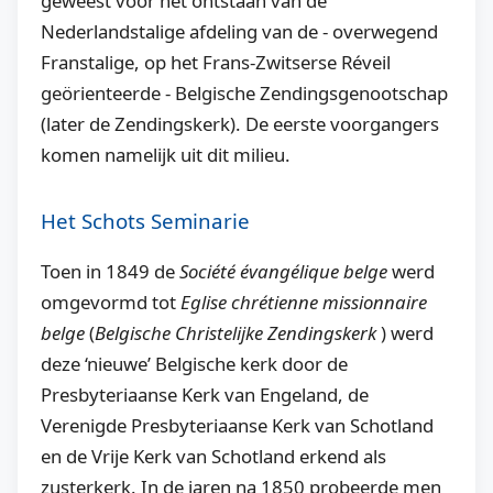
geweest voor
het ontstaan van de
Nederlandstalige afdeling van de - overwegend
Franstalige, op het Frans-Zwitserse Réveil
geörienteerde - Belgische Zendingsgenootschap
(later de Zendingskerk). De eerste voorgangers
komen namelijk uit dit milieu.
Het Schots Seminarie
Toen in 1849 de
Société évangélique belge
werd
omgevormd tot
Eglise chrétienne missionnaire
belge
(
Belgische Christelijke Zendingskerk
) werd
deze ‘nieuwe’ Belgische kerk door de
Presbyteriaanse Kerk van Engeland, de
Verenigde Presbyteriaanse Kerk van Schotland
en de Vrije Kerk van Schotland erkend als
zusterkerk. In de jaren na 1850 probeerde men