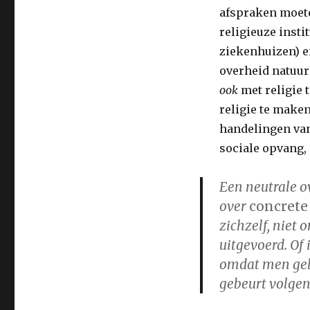
afspraken moet
religieuze insti
ziekenhuizen) 
overheid natuurl
ook
met religie 
religie te maken
handelingen van
sociale opvang, 
Een neutrale o
over
concrete
zichzelf, niet
uitgevoerd. Of
omdat men geld
gebeurt volgens