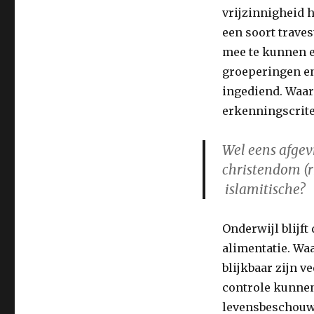
vrijzinnigheid h
een soort traves
mee te kunnen e
groeperingen en
ingediend. Waaro
erkenningscriter
Wel eens afgev
christendom (rk
islamitische?
Onderwijl blijft
alimentatie. Waa
blijkbaar zijn v
controle kunnen
levensbeschouwe