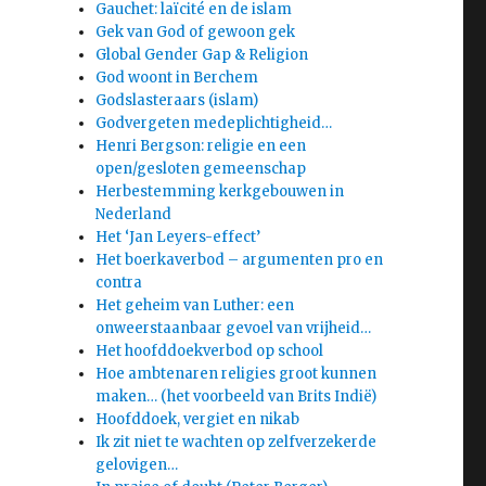
Gauchet: laïcité en de islam
Gek van God of gewoon gek
Global Gender Gap & Religion
God woont in Berchem
Godslasteraars (islam)
Godvergeten medeplichtigheid…
Henri Bergson: religie en een
open/gesloten gemeenschap
Herbestemming kerkgebouwen in
Nederland
Het ‘Jan Leyers-effect’
Het boerkaverbod – argumenten pro en
contra
Het geheim van Luther: een
onweerstaanbaar gevoel van vrijheid…
Het hoofddoekverbod op school
Hoe ambtenaren religies groot kunnen
maken… (het voorbeeld van Brits Indië)
Hoofddoek, vergiet en nikab
Ik zit niet te wachten op zelfverzekerde
gelovigen…