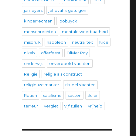
jan leyers
jehovah's getuigen
kinderrechten
loobuyck
mensenrechten
mentale weerbaarheid
misbruik
napoleon
neutraliteit
Nice
nikab
offerfeest
Olivier Roy
onderwijs
onverdoofd slachten
Religie
religie als construct
religieuze marker
ritueel slachten
Rouen
salafisme
secten
sluier
terreur
vergiet
vijf zuilen
vrijheid