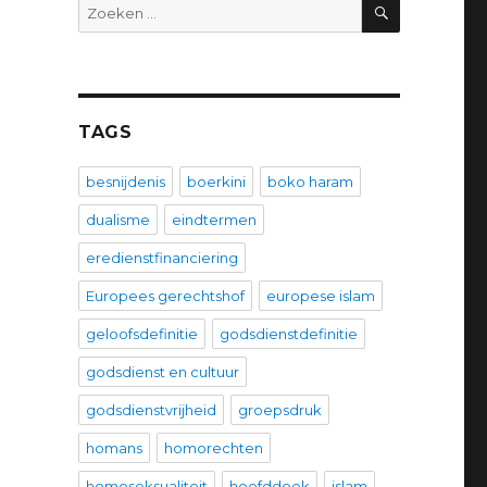
ZOEKEN
Zoeken
naar:
TAGS
besnijdenis
boerkini
boko haram
dualisme
eindtermen
eredienstfinanciering
Europees gerechtshof
europese islam
geloofsdefinitie
godsdienstdefinitie
godsdienst en cultuur
godsdienstvrijheid
groepsdruk
homans
homorechten
homoseksualiteit
hoofddoek
islam