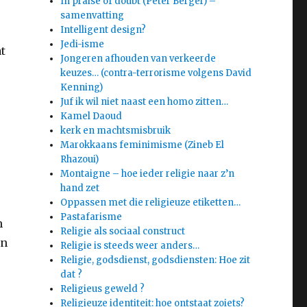
In praise of doubt (Peter Berger) –
samenvatting
Intelligent design?
Jedi-isme
t
Jongeren afhouden van verkeerde
keuzes… (contra-terrorisme volgens David
Kenning)
Juf ik wil niet naast een homo zitten…
Kamel Daoud
kerk en machtsmisbruik
Marokkaans feminimisme (Zineb El
Rhazoui)
Montaigne – hoe ieder religie naar z’n
hand zet
Oppassen met die religieuze etiketten…
Pastafarisme
n
Religie als sociaal construct
en
Religie is steeds weer anders…
Religie, godsdienst, godsdiensten: Hoe zit
–
dat ?
Religieus geweld ?
Religieuze identiteit: hoe ontstaat zoiets?