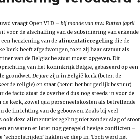
ouwd vraagt Open VLD
– bij monde van mw. Rutten (april
leit voor de afschaffing van de subsidiëring van erkende
 een herziening van de
alimentatieregeling
die de
e kerk heeft afgedwongen, toen zij haar statuut als
rtner van de Belgische staat moest opgeven. Dit
oprichting van het koninkrijk België, gebaseerd op een
ale grondwet.
De jure
zijn in België kerk (beter: de
eerde religie) en staat (beter: het burgerlijk bestuur)
 de facto staat de overheid dus nog steeds in voor de
n de kerk, zowel qua personeelskosten als betreffende
n de inrichting van de gebouwen. Zoals bij veel
 ook deze alimentatieregeling niet zonder slag of stoot
en en waren er later nog geregeld hevige conflicten –
e ‘schoolstrijden’ hakten er diep in. Toch werd het