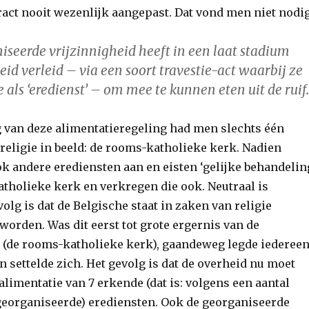
act nooit wezenlijk aangepast. Dat vond men niet nodig
iseerde vrijzinnigheid heeft in een laat stadium
eid verleid – via een soort travestie-act waarbij ze
 als ‘eredienst’ – om mee te kunnen eten uit de ruif.
ng van deze alimentatieregeling had men slechts één
religie in beeld: de rooms-katholieke kerk. Nadien
k andere erediensten aan en eisten ‘gelijke behandelin
tholieke kerk en verkregen die ook. Neutraal is
volg is dat de Belgische staat in zaken van religie
orden. Was dit eerst tot grote ergernis van de
x (de rooms-katholieke kerk), gaandeweg legde iederee
en settelde zich. Het gevolg is dat de overheid nu moet
alimentatie van 7 erkende (dat is: volgens een aantal
georganiseerde) erediensten. Ook de georganiseerde