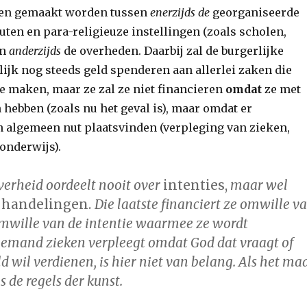
en gemaakt worden tussen
enerzijds de
georganiseerde
tuten en para-religieuze instellingen (zoals scholen,
en
anderzijds
de overheden. Daarbij zal de burgerlijke
ijk nog steeds geld spenderen aan allerlei zaken die
te maken, maar ze zal ze niet financieren
omdat
ze met
 hebben (zoals nu het geval is), maar omdat er
 algemeen nut plaatsvinden (verpleging van zieken,
onderwijs).
verheid oordeelt nooit over
intenties,
maar wel
 handelingen.
Die laatste financiert ze omwille v
 omwille van de intentie waarmee ze wordt
 iemand zieken verpleegt omdat God dat vraagt of
 wil verdienen, is hier niet van belang. Als het ma
 de regels der kunst.