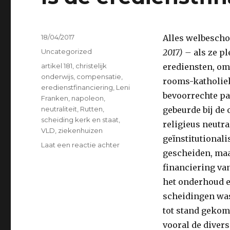
Geplaatst
18/04/2017
Alles welbesch
op
Categorieën
Uncategorized
2017) –
als ze p
Tags
artikel 181
,
christelijk
erediensten, om
onderwijs
,
compensatie
,
rooms-katholiek
eredienstfinanciering
,
Leni
bevoorrechte pa
Franken
,
napoleon
,
neutraliteit
,
Rutten
,
gebeurde bij de 
scheiding kerk en staat
,
religieus neutr
VLD
,
ziekenhuizen
geïnstitutionalis
op
Laat een reactie achter
gescheiden, maar
Is
de
financiering va
eredienstfinanciering
het onderhoud e
verouderd
scheidingen was
?
tot stand gekom
vooral de divers