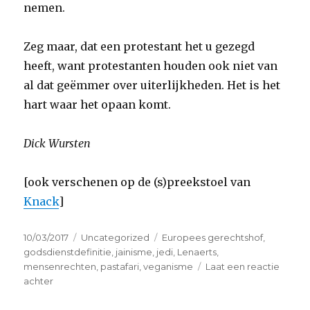
nemen.
Zeg maar, dat een protestant het u gezegd
heeft, want protestanten houden ook niet van
al dat geëmmer over uiterlijkheden. Het is het
hart waar het opaan komt.
Dick Wursten
[ook verschenen op de (s)preekstoel van
Knack
]
Geplaatst
Categorieën
Tags
10/03/2017
Uncategorized
Europees gerechtshof
,
op
godsdienstdefinitie
,
jainisme
,
jedi
,
Lenaerts
,
mensenrechten
,
pastafari
,
veganisme
Laat een reactie
op
achter
Er
zijn