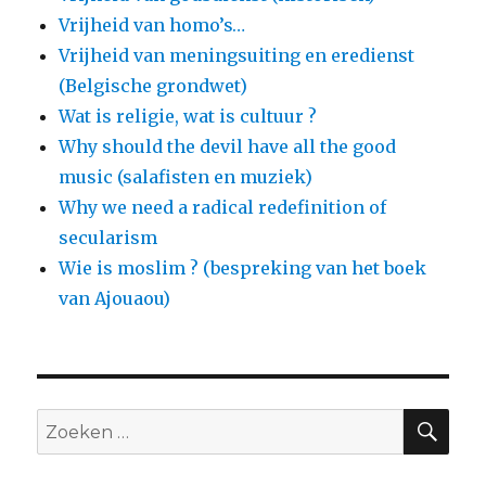
Vrijheid van homo’s…
Vrijheid van meningsuiting en eredienst
(Belgische grondwet)
Wat is religie, wat is cultuur ?
Why should the devil have all the good
music (salafisten en muziek)
Why we need a radical redefinition of
secularism
Wie is moslim ? (bespreking van het boek
van Ajouaou)
ZO
Zoeken
naar: