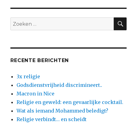
evenveel
definities
van
ZO
Zoeken
‘religie’
naar:
in
omloop
als
er
auteurs
RECENTE BERICHTEN
zijn
die
3x religie
erover
schrijven
Godsdienstvrijheid discrimineert..
Macron in Nice
Religie en geweld: een gevaarlijke cocktail.
Wat als iemand Mohammed beledigt?
Religie verbindt… en scheidt