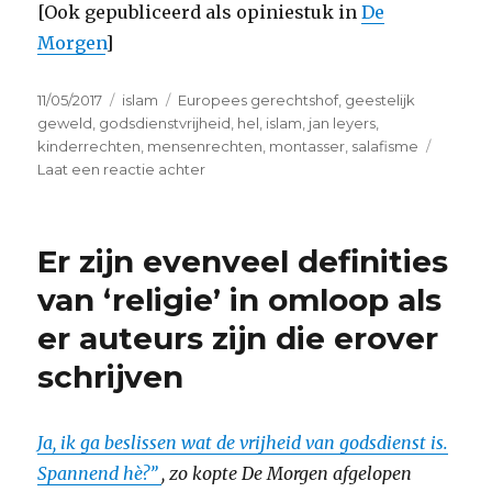
[Ook gepubliceerd als opiniestuk in
De
Morgen
]
Geplaatst
Categorieën
Tags
11/05/2017
islam
Europees gerechtshof
,
geestelijk
op
geweld
,
godsdienstvrijheid
,
hel
,
islam
,
jan leyers
,
kinderrechten
,
mensenrechten
,
montasser
,
salafisme
op
Laat een reactie achter
Bescherm
kinderen
ook
Er zijn evenveel definities
tegen
geestelijk
van ‘religie’ in omloop als
geweld
er auteurs zijn die erover
schrijven
Ja, ik ga beslissen wat de vrijheid van godsdienst is.
Spannend hè?”
, zo kopte De Morgen afgelopen