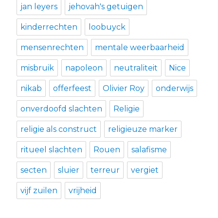
jan leyers
jehovah's getuigen
kinderrechten
loobuyck
mensenrechten
mentale weerbaarheid
misbruik
napoleon
neutraliteit
Nice
nikab
offerfeest
Olivier Roy
onderwijs
onverdoofd slachten
Religie
religie als construct
religieuze marker
ritueel slachten
Rouen
salafisme
secten
sluier
terreur
vergiet
vijf zuilen
vrijheid