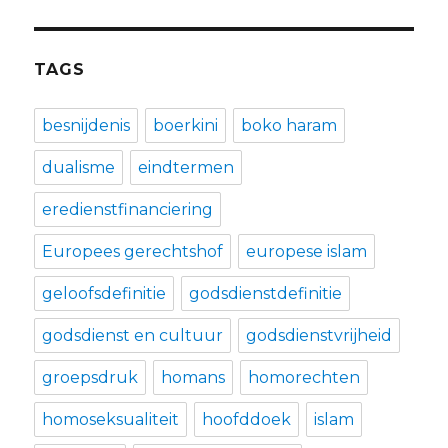
TAGS
besnijdenis
boerkini
boko haram
dualisme
eindtermen
eredienstfinanciering
Europees gerechtshof
europese islam
geloofsdefinitie
godsdienstdefinitie
godsdienst en cultuur
godsdienstvrijheid
groepsdruk
homans
homorechten
homoseksualiteit
hoofddoek
islam