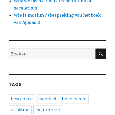
Why we need a radical redefinition of
secularism
Wie is moslim ? (bespreking van het boek
van Ajouaou)
ZO
Zoeken
naar:
TAGS
besnijdenis
boerkini
boko haram
dualisme
eindtermen