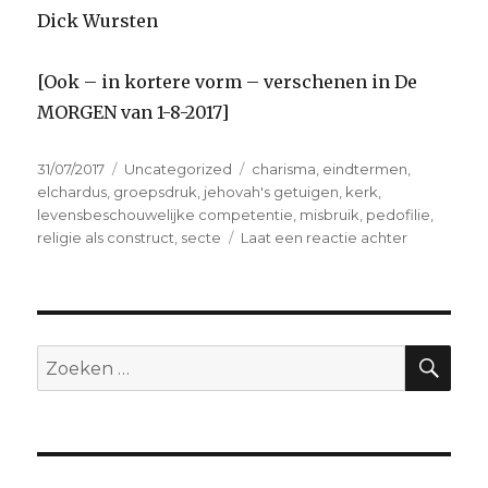
Dick Wursten
[Ook – in kortere vorm – verschenen in De
MORGEN van 1-8-2017]
Geplaatst
Categorieën
Tags
31/07/2017
Uncategorized
charisma
,
eindtermen
,
op
elchardus
,
groepsdruk
,
jehovah's getuigen
,
kerk
,
levensbeschouwelijke competentie
,
misbruik
,
pedofilie
,
op
religie als construct
,
secte
Laat een reactie achter
It’s
religion,
stupid
!
ZO
Zoeken
naar: