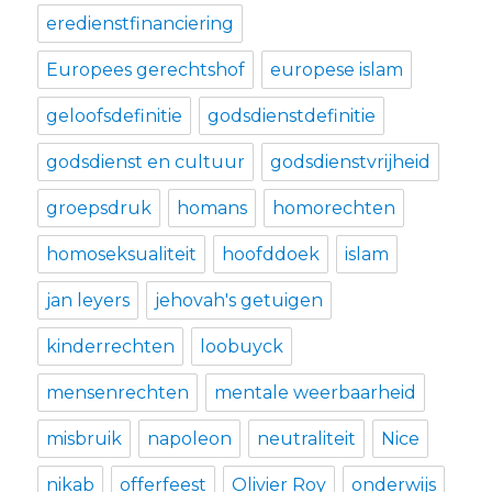
eredienstfinanciering
Europees gerechtshof
europese islam
geloofsdefinitie
godsdienstdefinitie
godsdienst en cultuur
godsdienstvrijheid
groepsdruk
homans
homorechten
homoseksualiteit
hoofddoek
islam
jan leyers
jehovah's getuigen
kinderrechten
loobuyck
mensenrechten
mentale weerbaarheid
misbruik
napoleon
neutraliteit
Nice
nikab
offerfeest
Olivier Roy
onderwijs