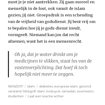
moet je je niet aantrekken. Zij gaan moreel en
menselijk in de fout, ook vanuit de islam
gezien, jij niet. Groepsdruk is een schending
van de vrijheid van godsdienst. Jìj bent vrij om
te bepalen hoe jij je gods-dienst invult,
vormgeeft. Niemand kan jou dat recht
afnemen, want het is een mensenrecht.
Oh ja, dat je water drinkt om je
medicijnen te slikken, staat los van de
vastenverplichting. Dat hoef ik toch
hopelijk niet meer te zeggen.
Geplaatst
Categorieën
Tags
16/06/2017
islam
diabetes
,
europese islam
,
gezond
op
verstand
,
hittegolf
,
islam
,
loobuyck
,
ramadan
,
soumission
,
op
studenten
Laat een reactie achter
Redelijke