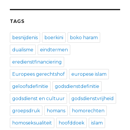
TAGS
besnijdenis
boerkini
boko haram
dualisme
eindtermen
eredienstfinanciering
Europees gerechtshof
europese islam
geloofsdefinitie
godsdienstdefinitie
godsdienst en cultuur
godsdienstvrijheid
groepsdruk
homans
homorechten
homoseksualiteit
hoofddoek
islam