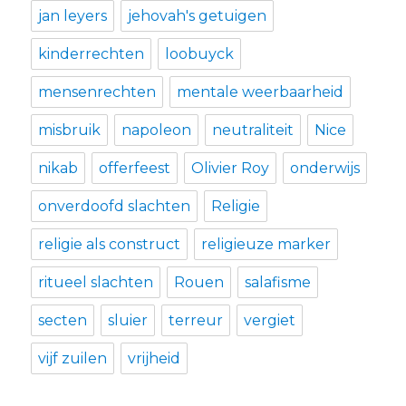
jan leyers
jehovah's getuigen
kinderrechten
loobuyck
mensenrechten
mentale weerbaarheid
misbruik
napoleon
neutraliteit
Nice
nikab
offerfeest
Olivier Roy
onderwijs
onverdoofd slachten
Religie
religie als construct
religieuze marker
ritueel slachten
Rouen
salafisme
secten
sluier
terreur
vergiet
vijf zuilen
vrijheid