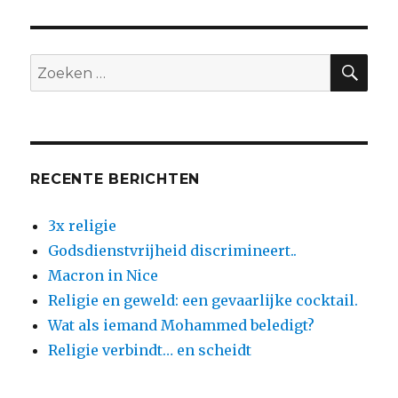
accommodatie
en
de
ramadan
ZO
Zoeken
naar:
RECENTE BERICHTEN
3x religie
Godsdienstvrijheid discrimineert..
Macron in Nice
Religie en geweld: een gevaarlijke cocktail.
Wat als iemand Mohammed beledigt?
Religie verbindt… en scheidt