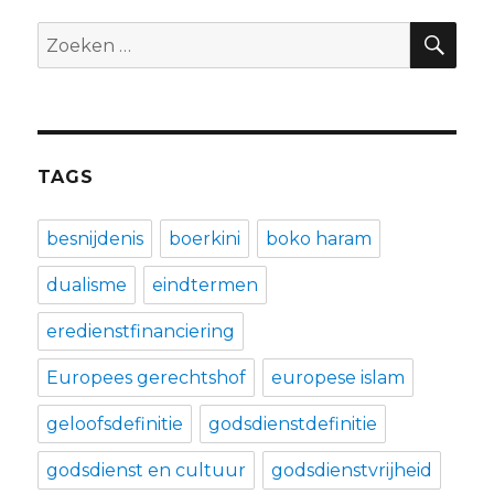
ZO
Zoeken
naar:
TAGS
besnijdenis
boerkini
boko haram
dualisme
eindtermen
eredienstfinanciering
Europees gerechtshof
europese islam
geloofsdefinitie
godsdienstdefinitie
godsdienst en cultuur
godsdienstvrijheid