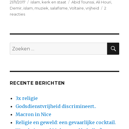
Geplaatst
Categorieën
Tags
21/11/2017
islam
,
kerk en staat
Abid Tounssi
,
Ali Houri
,
op
Demir
,
islam
,
muziek
,
salafisme
,
Voltaire
,
vrijheid
2
op
reacties
Salafisten
in
Genk
en
Antwerpen
ZO
Zoeken
naar:
RECENTE BERICHTEN
3x religie
Godsdienstvrijheid discrimineert..
Macron in Nice
Religie en geweld: een gevaarlijke cocktail.