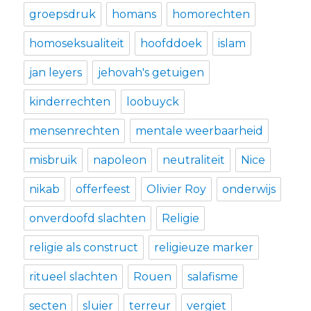
groepsdruk
homans
homorechten
homoseksualiteit
hoofddoek
islam
jan leyers
jehovah's getuigen
kinderrechten
loobuyck
mensenrechten
mentale weerbaarheid
misbruik
napoleon
neutraliteit
Nice
nikab
offerfeest
Olivier Roy
onderwijs
onverdoofd slachten
Religie
religie als construct
religieuze marker
ritueel slachten
Rouen
salafisme
secten
sluier
terreur
vergiet