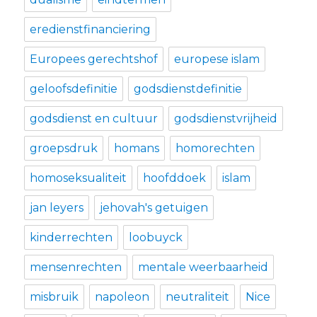
eredienstfinanciering
Europees gerechtshof
europese islam
geloofsdefinitie
godsdienstdefinitie
godsdienst en cultuur
godsdienstvrijheid
groepsdruk
homans
homorechten
homoseksualiteit
hoofddoek
islam
jan leyers
jehovah's getuigen
kinderrechten
loobuyck
mensenrechten
mentale weerbaarheid
misbruik
napoleon
neutraliteit
Nice