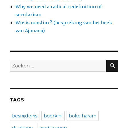
Why we need a radical redefinition of
secularism
Wie is moslim ? (bespreking van het boek
van Ajouaou)
ZO
Zoeken
naar:
TAGS
besnijdenis
boerkini
boko haram
dualisme
eindtermen