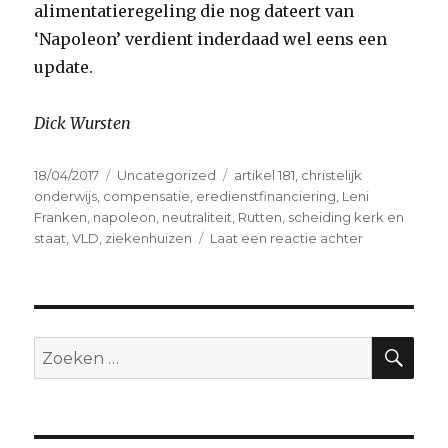
alimentatieregeling die nog dateert van
‘Napoleon’ verdient inderdaad wel eens een
update.
Dick Wursten
Geplaatst
Categorieën
Tags
18/04/2017
Uncategorized
artikel 181
,
christelijk
op
onderwijs
,
compensatie
,
eredienstfinanciering
,
Leni
Franken
,
napoleon
,
neutraliteit
,
Rutten
,
scheiding kerk en
op
staat
,
VLD
,
ziekenhuizen
Laat een reactie achter
Is
de
eredienstfin
verouderd
?
ZO
Zoeken
naar: