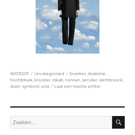
Geplaatst
Categorieën
Tags
16/07/2017
Uncategorized
boerkini
,
dualisme
,
op
hoofddoek
,
klooster
,
nikab
,
nonnen
,
seculier
,
slembrouck
,
op
sluier
,
symbool
,
unia
Laat een reactie achter
De
boerkini
ziet
eruit
als
ZO
Zoeken
een
naar:
badpak,