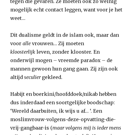
tegen die gevaren. Ze moeten ook zo weinig
mogelijk echt contact leggen, want voor je het
weet…
Dit dualisme geldt in de islam ook, maar dan
voor
alle
vrouwen… Zij moeten
kloosterlijk
leven, zonder klooster. En
onderwijl mogen – vreemde paradox – de
mannen gewoon hun gang gaan. Zij zijn ook
altijd
seculier
gekleed.
Habijt en boerkini/hoofddoek/nikab hebben
dus inderdaad een soortgelijke boodschap:
‘Wereld daarbuiten, ik wijs u af… ‘. Een
moslimvrouw-volgens-deze-opvatting-die-
vrij-gangbaar-is (
maar volgens mij is ieder mens