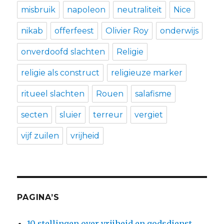
misbruik
napoleon
neutraliteit
Nice
nikab
offerfeest
Olivier Roy
onderwijs
onverdoofd slachten
Religie
religie als construct
religieuze marker
ritueel slachten
Rouen
salafisme
secten
sluier
terreur
vergiet
vijf zuilen
vrijheid
PAGINA’S
10 stellingen over vrijheid en godsdienst