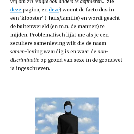
vrij om z’n religie ook anders te definiëren..
. zie
deze
pagina, en
deze
) woont de facto dus in
een
‘
klooster’ (=huis/familie) en wordt geacht
de buitenwereld (en m.n. de mannen) te
mijden. Problematisch lijkt me als je een
seculiere samenleving wilt die de naam
samen-
leving waardig is en waar de
non-
discriminatie
op grond van sexe in de grondwet
is ingeschreven.