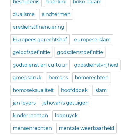
besnijdenis
boerkini
boko haram
dualisme
eindtermen
eredienstfinanciering
Europees gerechtshof
europese islam
geloofsdefinitie
godsdienstdefinitie
godsdienst en cultuur
godsdienstvrijheid
groepsdruk
homans
homorechten
homoseksualiteit
hoofddoek
islam
jan leyers
jehovah's getuigen
kinderrechten
loobuyck
mensenrechten
mentale weerbaarheid