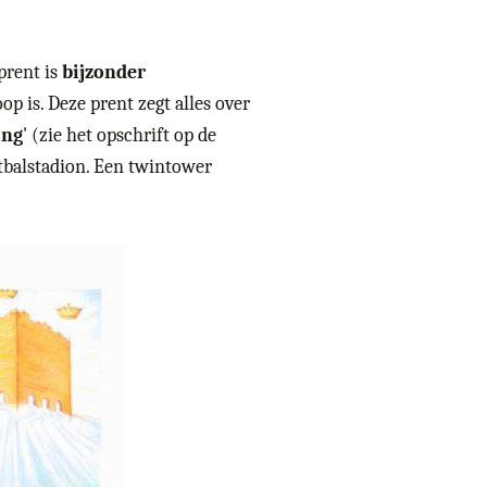
prent is
bijzonder
op is. Deze prent zegt alles over
ing
' (zie het opschrift op de
etbalstadion. Een twintower