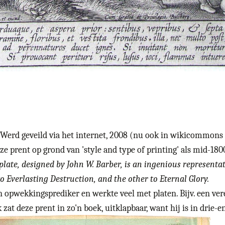
Werd geveild via het internet, 2008 (nu ook in wikicommons
ze prent op grond van 'style and type of printing' als mid-180
plate, designed by John W. Barber, is an ingenious representa
 Everlasting Destruction, and the other to Eternal Glory.
opwekkingsprediker en werkte veel met platen. Bijv. een vere
zat deze prent in zo'n boek, uitklapbaar, want hij is in drie-