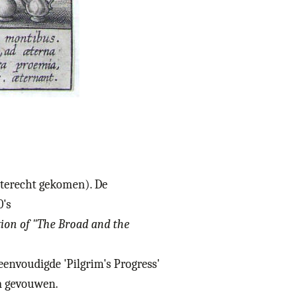
 terecht gekomen). De
0's
tion of "The Broad and the
envoudigde 'Pilgrim's Progress'
en gevouwen.