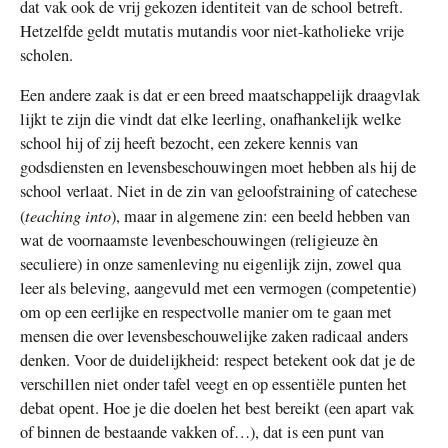
dat vak ook de vrij gekozen identiteit van de school betreft.
Hetzelfde geldt mutatis mutandis voor niet-katholieke vrije
scholen.
Een andere zaak is dat er een breed maatschappelijk draagvlak
lijkt te zijn die vindt dat elke leerling, onafhankelijk welke
school hij of zij heeft bezocht, een zekere kennis van
godsdiensten en levensbeschouwingen moet hebben als hij de
school verlaat. Niet in de zin van geloofstraining of catechese
teaching into
(
), maar in algemene zin: een beeld hebben van
wat de voornaamste levenbeschouwingen (religieuze èn
seculiere) in onze samenleving nu eigenlijk zijn, zowel qua
leer als beleving, aangevuld met een vermogen (competentie)
om op een eerlijke en respectvolle manier om te gaan met
mensen die over levensbeschouwelijke zaken radicaal anders
denken. Voor de duidelijkheid: respect betekent ook dat je de
verschillen niet onder tafel veegt en op essentiële punten het
debat opent. Hoe je die doelen het best bereikt (een apart vak
of binnen de bestaande vakken of…), dat is een punt van