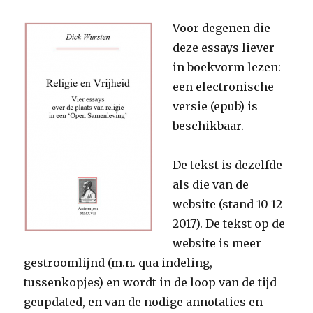
moet
weten
Voor degenen die
over
religie
deze essays liever
in boekvorm lezen:
een electronische
versie (epub) is
beschikbaar.
De tekst is dezelfde
als die van de
website (stand 10 12
2017). De tekst op de
website is meer
gestroomlijnd (m.n. qua indeling,
tussenkopjes) en wordt in de loop van de tijd
geupdated, en van de nodige annotaties en