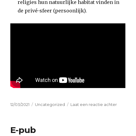
religies hun natuurlijke habitat vinden in
de privé-sfeer (persoonlijk).
Geplaatst
Categorieën
op
12/03/2021
Uncategorized
Laat een reactie achter
op
3
dingen
die
E-pub
je