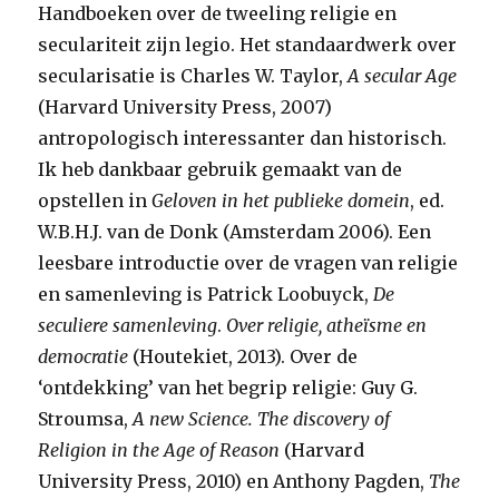
Handboeken over de tweeling religie en
seculariteit zijn legio. Het standaardwerk over
secularisatie is Charles W. Taylor,
A secular Age
(Harvard University Press, 2007)
antropologisch interessanter dan historisch.
Ik heb dankbaar gebruik gemaakt van de
opstellen in
Geloven in het publieke domein
, ed.
W.B.H.J. van de Donk (Amsterdam 2006). Een
leesbare introductie over de vragen van religie
en samenleving is Patrick Loobuyck,
De
seculiere samenleving
.
Over religie, athe
ïsme en
democratie
(Houtekiet, 2013). Over de
‘ontdekking’ van het begrip religie: Guy G.
Stroumsa,
A new Science.
The discovery of
Religion in the Age of Reason
(Harvard
University Press, 2010) en Anthony Pagden,
The