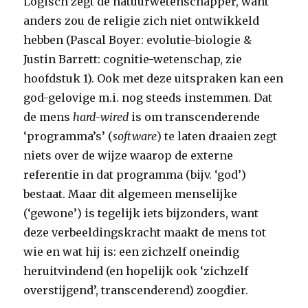
Logisch zegt de natuurwetenschapper, want
anders zou de religie zich niet ontwikkeld
hebben (Pascal Boyer: evolutie-biologie &
Justin Barrett: cognitie-wetenschap, zie
hoofdstuk 1). Ook met deze uitspraken kan een
god-gelovige m.i. nog steeds instemmen. Dat
de mens
hard-wired
is om transcenderende
‘programma’s’ (
software
) te laten draaien zegt
niets over de wijze waarop de externe
referentie in dat programma (bijv. ‘god’)
bestaat. Maar dit algemeen menselijke
(‘gewone’) is tegelijk iets bijzonders, want
deze verbeeldingskracht maakt de mens tot
wie en wat hij is: een zichzelf oneindig
heruitvindend (en hopelijk ook ‘zichzelf
overstijgend’, transcenderend) zoogdier.