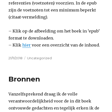
referenties (voetnoten) voorzien. In de epub
zijn de voetnoten tot een minimum beperkt
(citaat-vermelding).
– Klik op de afbeelding om het boek in ‘epub’
format te downloaden.
– Klik
hier
voor een overzicht van de inhoud.
Geplaatst
Categorieën
21/11/2018
Uncategorized
op
Bronnen
Vanzelfsprekend draag ik de volle
verantwoordelijkheid voor de in dit boek
ontvouwde gedachten en tegelijk erken ik de