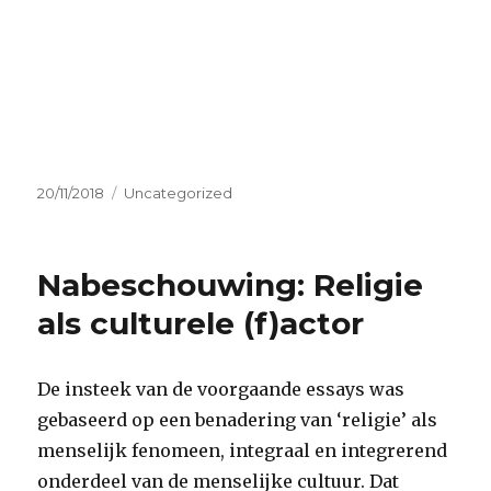
Geplaatst
Categorieën
20/11/2018
Uncategorized
op
Nabeschouwing: Religie
als culturele (f)actor
De insteek van de voorgaande essays was
gebaseerd op een benadering van ‘religie’ als
menselijk fenomeen, integraal en integrerend
onderdeel van de menselijke cultuur. Dat