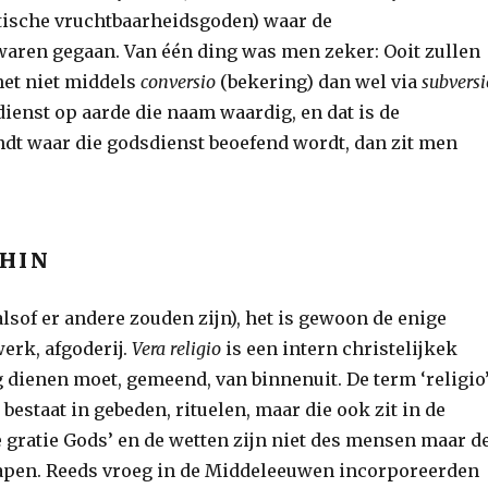
tische vruchtbaarheidsgoden) waar de
waren gegaan. Van één ding was men zeker: Ooit zullen
het niet middels
conversio
(bekering) dan wel via
subversi
ienst op aarde die naam waardig, en dat is de
indt waar die godsdienst beoefend wordt, dan zit men
THIN
lsof er andere zouden zijn), het is gewoon de enige
werk, afgoderij.
Vera religio
is een intern christelijkek
ig dienen moet, gemeend, van binnenuit. De term ‘religio
 bestaat in gebeden, rituelen, maar die ook zit in de
de gratie Gods’ en de wetten zijn niet des mensen maar d
hapen. Reeds vroeg in de Middeleeuwen incorporeerden