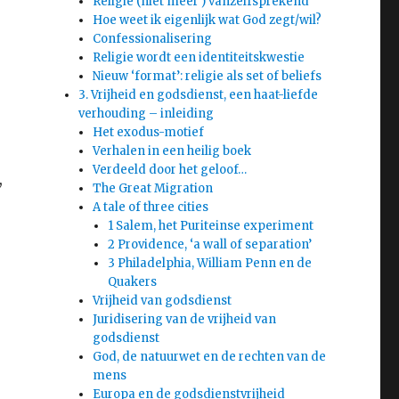
Religie (niet meer ) vanzelfsprekend
Hoe weet ik eigenlijk wat God zegt/wil?
Confessionalisering
Religie wordt een identiteitskwestie
Nieuw ‘format’: religie als set of beliefs
3. Vrijheid en godsdienst, een haat-liefde
verhouding – inleiding
Het exodus-motief
Verhalen in een heilig boek
Verdeeld door het geloof…
,
The Great Migration
A tale of three cities
1 Salem, het Puriteinse experiment
2 Providence, ‘a wall of separation’
3 Philadelphia, William Penn en de
Quakers
Vrijheid van godsdienst
Juridisering van de vrijheid van
godsdienst
God, de natuurwet en de rechten van de
mens
Europa en de godsdienstvrijheid