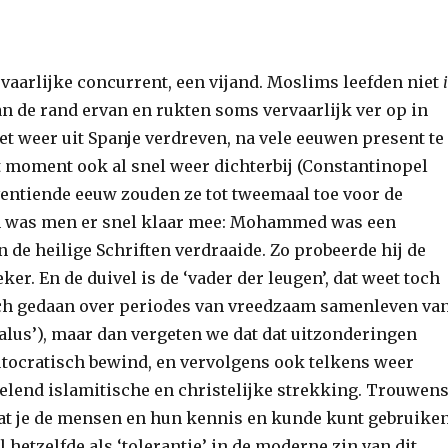
vaarlijke concurrent, een vijand. Moslims leefden niet
an de rand ervan en rukten soms vervaarlijk ver op in
net weer uit Spanje verdreven, na vele eeuwen present te
t moment ook al snel weer dichterbij (Constantinopel
eventiende eeuw zouden ze tot tweemaal toe voor de
h was men er snel klaar mee: Mohammed was een
n de heilige Schriften verdraaide. Zo probeerde hij de
er. En de duivel is de ‘vader der leugen’, dat weet toch
ch gedaan over periodes van vreedzaam samenleven va
ndalus’), maar dan vergeten we dat dat uitzonderingen
tocratisch bewind, en vervolgens ook telkens weer
elend islamitische en christelijke strekking. Trouwens
dat je de mensen en hun kennis en kunde kunt gebruike
 hetzelfde als ‘tolerantie’ in de moderne zin van dit