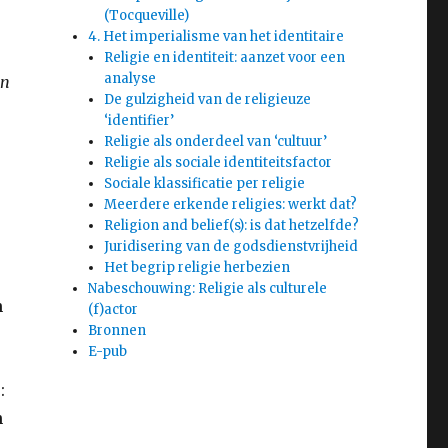
(Tocqueville)
4. Het imperialisme van het identitaire
Religie en identiteit: aanzet voor een
analyse
in
De gulzigheid van de religieuze
‘identifier’
Religie als onderdeel van ‘cultuur’
Religie als sociale identiteitsfactor
Sociale klassificatie per religie
Meerdere erkende religies: werkt dat?
Religion and belief(s): is dat hetzelfde?
Juridisering van de godsdienstvrijheid
Het begrip religie herbezien
Nabeschouwing: Religie als culturele
n
(f)actor
Bronnen
E-pub
:
n