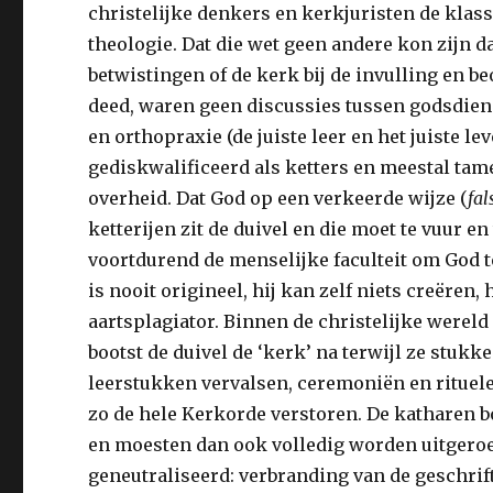
christelijke denkers en kerkjuristen de klas
theologie. Dat die wet geen andere kon zijn d
betwistingen of de kerk bij de invulling en b
deed, waren geen discussies tussen godsdien
en orthopraxie (de juiste leer en het juiste l
gediskwalificeerd als ketters en meestal tam
overheid. Dat God op een verkeerde wijze (
fal
ketterijen zit de duivel en die moet te vuur 
voortdurend de menselijke faculteit om God te
is nooit origineel, hij kan zelf niets creëren,
aartsplagiator. Binnen de christelijke wereld
bootst de duivel de ‘kerk’ na terwijl ze stukk
leerstukken vervalsen, ceremoniën en rituel
zo de hele Kerkorde verstoren. De katharen bo
en moesten dan ook volledig worden uitgeroei
geneutraliseerd: verbranding van de geschrift