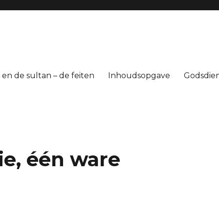
 en de sultan – de feiten
Inhoudsopgave
Godsdiens
gie, één ware