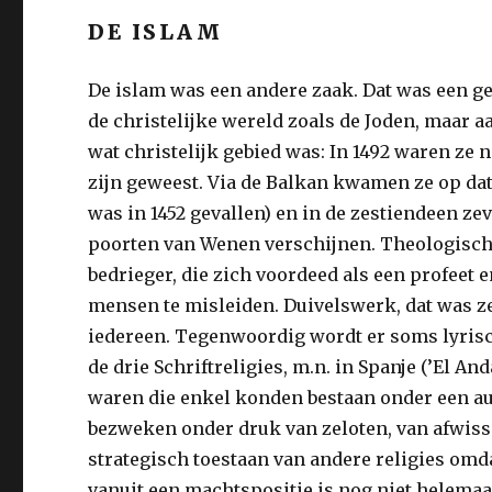
DE ISLAM
De islam was een andere zaak. Dat was een ge
de christelijke wereld zoals de Joden, maar a
wat christelijk gebied was: In 1492 waren ze 
zijn geweest. Via de Balkan kwamen ze op da
was in 1452 gevallen) en in de zestiendeen z
poorten van Wenen verschijnen. Theologisc
bedrieger, die zich voordeed als een profeet e
mensen te misleiden. Duivelswerk, dat was zek
iedereen. Tegenwoordig wordt er soms lyris
de drie Schriftreligies, m.n. in Spanje (’El A
waren die enkel konden bestaan onder een au
bezweken onder druk van zeloten, van afwiss
strategisch toestaan van andere religies om
vanuit een machtspositie is nog niet helemaal