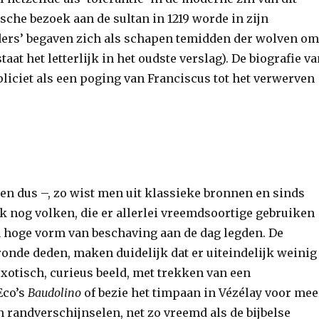
sche bezoek aan de sultan in 1219 worde in zijn
ders’ begaven zich als schapen temidden der wolven o
aat het letterlijk in het oudste verslag). De biografie v
pliciet als een poging van Franciscus tot het verwerven
ten dus –, zo wist men uit klassieke bronnen en sinds
ok nog volken, die er allerlei vreemdsoortige gebruiken
n hoge vorm van beschaving aan de dag legden. De
ronde deden, maken duidelijk dat er uiteindelijk weinig
xotisch, curieus beeld, met trekken van een
Eco’s
Baudolino
of bezie het timpaan in Vézélay voor mee
 randverschijnselen, net zo vreemd als de bijbelse