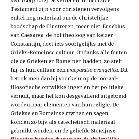
hen
. (Ab)[/note] De verhalen uit het Oude
Testament zijn voor christenen vervolgens
enkel nog materiaal om de christelijke
boodschap de illustreren, meer niet. Eusebius
van Caesarea, de hof-theoloog van keizer
Constantijn, doet iets soortgelijks met de
Grieks-Romeinse cultuur. Ondanks alle fouten
die de Grieken en Romeinen hadden, zo stelt
hij, is hun cultuur een
praeparatio evangelica
. Dit
betrok men dan bij voorkeur op de moraal-
filosofische ontwikkelingen en het politieke
vernuft, maar het kon desgevallend uitgebreid
worden naar elementen van hun religie. De
Griekse en Romeinse mythen en sagen
konden zo bijv. als catechetisch materiaal
gebruikt worden, en de geliefde Stoïcijnse