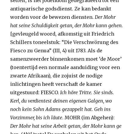
settelt, is het jodendom gedegradeerd tot een
antiquarische godsdienst. Ze kan bedankt
worden voor de bewezen diensten.
Der Mohr
hat seine Schuldigkeit getan, der Mohr kann gehen.
[gevleugeld woord, afkomstig uit Friedrich
Schillers toneelstuk: “Die Verschwörung des
Fiesco zu Genua” (III, 4) uit 1783. Als de
samenzweerder binnenkomen moet ‘de Moor’
(toentertijd een normale aanduiding voor een
zwarte Afrikaan), die zojuist de nodige
inlichtingen heeft verschaft de kamer
uitgestuurd: FIESCO.
Ich höre Tritte. Sie sinds.
Kerl, du verdientest deinen eigenen Galgen, wo
noch kein Sohn Adams gezappelt hat. Geh ins
Vorzimmer, bis ich läute
. MOHR (im Abgehen):
Der Mohr hat seine Arbeit getan, der Mohr kann ge