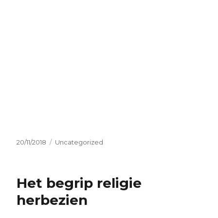
Geplaatst
Categorieën
20/11/2018
Uncategorized
op
Het begrip religie
herbezien