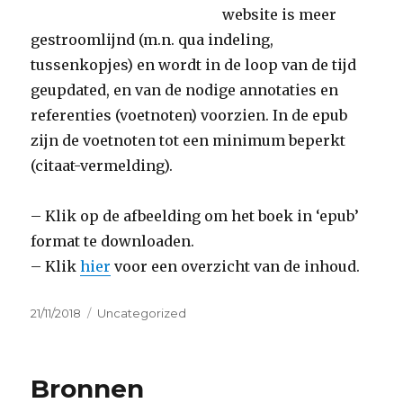
website is meer
gestroomlijnd (m.n. qua indeling,
tussenkopjes) en wordt in de loop van de tijd
geupdated, en van de nodige annotaties en
referenties (voetnoten) voorzien. In de epub
zijn de voetnoten tot een minimum beperkt
(citaat-vermelding).
– Klik op de afbeelding om het boek in ‘epub’
format te downloaden.
– Klik
hier
voor een overzicht van de inhoud.
Geplaatst
Categorieën
21/11/2018
Uncategorized
op
Bronnen