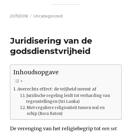
Geplaatst
Categorieën
20/11/2018
Uncategorized
op
Juridisering van de
godsdienstvrijheid
Inhoudsopgave
Averechts effect: de vrijheid neemt af
Juridische regeling leidt tot verharding van
tegenstellingen (Sri Lanka)
Niet-reguliere religiositeit tussen wal en
schip (Boca Raton)
De verenging van het religiebegrip tot
een set