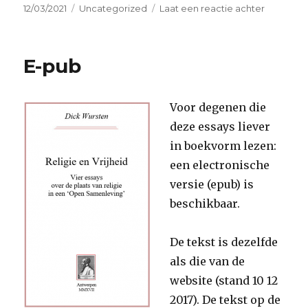
Geplaatst
Categorieën
op
12/03/2021
Uncategorized
Laat een reactie achter
op
3
dingen
die
E-pub
je
moet
weten
Voor degenen die
over
religie
deze essays liever
in boekvorm lezen:
een electronische
versie (epub) is
beschikbaar.
De tekst is dezelfde
als die van de
website (stand 10 12
2017). De tekst op de