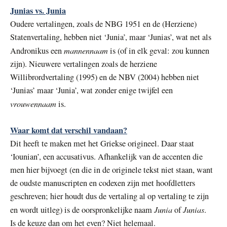
Junias vs. Junia
Oudere vertalingen, zoals de NBG 1951 en de (Herziene)
Statenvertaling, hebben niet ‘Junia’, maar ‘Junias’, wat net als
mannennaam
Andronikus een
is (of in elk geval: zou kunnen
zijn). Nieuwere vertalingen zoals de herziene
Willibrordvertaling (1995) en de NBV (2004) hebben niet
‘Junias’ maar ‘Junia’, wat zonder enige twijfel een
vrouwennaam
is.
Waar komt dat verschil vandaan?
Dit heeft te maken met het Griekse origineel. Daar staat
‘Iounian’, een accusativus. Afhankelijk van de accenten die
men hier bijvoegt (en die in de originele tekst niet staan, want
de oudste manuscripten en codexen zijn met hoofdletters
geschreven; hier houdt dus de vertaling al op vertaling te zijn
Junia
Junias
en wordt uitleg) is de oorspronkelijke naam
of
.
Is de keuze dan om het even? Niet helemaal.