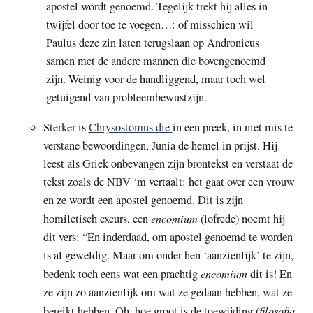
apostel wordt genoemd. Tegelijk trekt hij alles in
twijfel door toe te voegen…: of misschien wil
Paulus deze zin laten terugslaan op Andronicus
samen met de andere mannen die bovengenoemd
zijn. Weinig voor de handliggend, maar toch wel
getuigend van probleembewustzijn.
Sterker is
Chrysostomus die
in een preek, in niet mis te
verstane bewoordingen, Junia de hemel in prijst. Hij
leest als Griek onbevangen zijn brontekst en verstaat de
tekst zoals de NBV ‘m vertaalt: het gaat over een vrouw
en ze wordt een apostel genoemd. Dit is zijn
encomium
homiletisch excurs, een
(lofrede) noemt hij
dit vers: “En inderdaad, om apostel genoemd te worden
is al geweldig. Maar om onder hen ‘aanzienlijk’ te zijn,
encomium
bedenk toch eens wat een prachtig
dit is! En
ze zijn zo aanzienlijk om wat ze gedaan hebben, wat ze
filosofia
bereikt hebben. Oh, hoe groot is de toewijding (