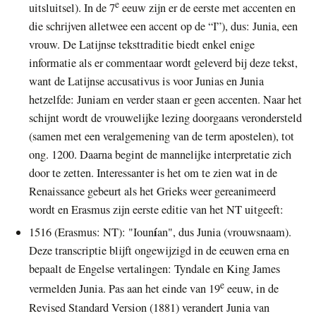
e
uitsluitsel). In de 7
eeuw zijn er de eerste met accenten en
die schrijven alletwee een accent op de “I”), dus: Junia, een
vrouw. De Latijnse teksttraditie biedt enkel enige
informatie als er commentaar wordt geleverd bij deze tekst,
want de Latijnse accusativus is voor Junias en Junia
hetzelfde: Juniam en verder staan er geen accenten. Naar het
schijnt wordt de vrouwelijke lezing doorgaans verondersteld
(samen met een veralgemening van de term apostelen), tot
ong. 1200. Daarna begint de mannelijke interpretatie zich
door te zetten. Interessanter is het om te zien wat in de
Renaissance gebeurt als het Grieks weer gereanimeerd
wordt en Erasmus zijn eerste editie van het NT uitgeeft:
í
1516 (Erasmus: NT): "Ioun
an", dus Junia (vrouwsnaam).
Deze transcriptie blijft ongewijzigd in de eeuwen erna en
bepaalt de Engelse vertalingen: Tyndale en King James
e
vermelden Junia. Pas aan het einde van 19
eeuw, in de
Revised Standard Version (1881) verandert Junia van