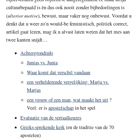
cultuurbepaald is èn dus ook nooit zonder bijbedoelingen is
ulterior motive
(
), bewust, maar vaker nog onbewust. Voordat u
denkt dat u weer zo’n would-be feministisch, politiek correct,
artikel gaat lezen, mag ik u alvast laten weten dat het mes aan
twee kanten snijdt…
Achtergrondinfo
Junias vs. Junia
Waar komt dat verschil vandaan
een verhelderende vergelijking: Marja vs.
Marjas
een vrouw of een man, wat maakt het uit
?
Veel: er is
apostelschap
in het spel
Evaluatie van de vertaalkeuzes
Grieks-sprekende kerk
(en de traditie van de 70
apostelen)