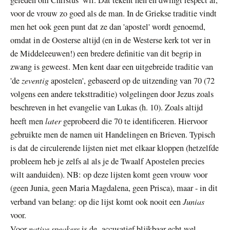
geleden om Christus’ wil. Dat tekent hen en dwingt respect af,
voor de vrouw zo goed als de man. In de Griekse traditie vindt
men het ook geen punt dat ze dan 'apostel' wordt genoemd,
omdat in de Oosterse altijd (en in de Westerse kerk tot ver in
de Middeleeuwen!) een bredere definitie van dit begrip in
zwang is geweest. Men kent daar een uitgebreide traditie van
zeventig
'de
apostelen', gebaseerd op de uitzending van 70 (72
volgens een andere teksttraditie) volgelingen door Jezus zoals
beschreven in het evangelie van Lukas (h. 10). Zoals altijd
later
heeft men
geprobeerd die 70 te identificeren. Hiervoor
gebruikte men de namen uit Handelingen en Brieven. Typisch
is dat de circulerende lijsten niet met elkaar kloppen (hetzelfde
probleem heb je zelfs al als je de Twaalf Apostelen precies
wilt aanduiden). NB: op deze lijsten komt geen vrouw voor
(geen Junia, geen Maria Magdalena, geen Prisca), maar - in dit
Junias
verband van belang: op die lijst komt ook nooit een
voor.
native speakers
Voor
is de accusatief blijkbaar echt wel