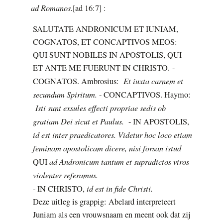
ad Romanos.
[ad 16:7] :
SALUTATE ANDRONICUM ET IUNIAM,
COGNATOS, ET CONCAPTIVOS MEOS:
QUI SUNT NOBILES IN APOSTOLIS, QUI
ET ANTE ME FUERUNT IN CHRISTO. -
Et iuxta carnem et
COGNATOS. Ambrosius:
secundum Spiritum.
- CONCAPTIVOS. Haymo:
Isti sunt exsules effecti propriae sedis ob
gratiam Dei sicut et Paulus.
- IN APOSTOLIS,
id est inter praedicatores. Videtur hoc loco etiam
feminam apostolicam dicere, nisi forsan istud
ad Andronicum tantum et supradictos viros
QUI
violenter referamus.
id est in fide Christi.
- IN CHRISTO,
Deze uitleg is grappig: Abelard interpreteert
Juniam als een vrouwsnaam en meent ook dat zij