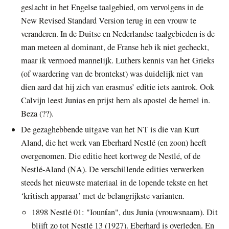
geslacht in het Engelse taalgebied, om vervolgens in de
New Revised Standard Version terug in een vrouw te
veranderen. In de Duitse en Nederlandse taalgebieden is de
man meteen al dominant, de Franse heb ik niet gecheckt,
maar ik vermoed mannelijk. Luthers kennis van het Grieks
(of waardering van de brontekst) was duidelijk niet van
dien aard dat hij zich van erasmus’ editie iets aantrok. Ook
Calvijn leest Junias en prijst hem als apostel de hemel in.
Beza (??).
De gezaghebbende uitgave van het NT is die van Kurt
Aland, die het werk van Eberhard Nestlé (en zoon) heeft
overgenomen. Die editie heet kortweg de Nestlé, of de
Nestlé-Aland (NA). De verschillende edities verwerken
steeds het nieuwste materiaal in de lopende tekste en het
‘kritisch apparaat’ met de belangrijkste varianten.
í
1898 Nestlé 01: "Ioun
an", dus Junia (vrouwsnaam). Dit
blijft zo tot Nestlé 13 (1927). Eberhard is overleden. En