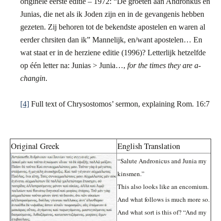
originele eerste editie – 1972: “De groeten aan Andronkus en
Junias, die net als ik Joden zijn en in de gevangenis hebben
gezeten. Zij behoren tot de bekendste apostelen en waren al
eerder chrsiten dan ik” Mannelijk, en/want apostelen… En
wat staat er in de herziene editie (1996)?
Letterlijk hetzelfde
op één letter na: Junias > Junia…,
for the times they are a-
changin
.
[4]
Full text of Chrysostomos’ sermon, explaining Rom. 16:7
Original Greek
English Translation
“Salute Andronicus and Junia my
kinsmen.”
This also looks like an encomium.
And what follows is much more so.
And what sort is this of? “And my