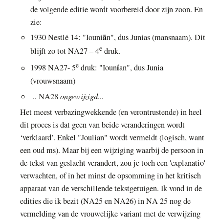
de volgende editie wordt voorbereid door zijn zoon. En
zie:
ã
1930 Nestlé 14: "Iouni
n", dus Junias (mansnaam). Dit
e
blijft zo tot NA27 – 4
druk.
e
í
1998 NA27- 5
druk: "Ioun
an", dus Junia
(vrouwsnaam)
ongewijzigd
.. NA28
...
Het meest verbazingwekkende (en verontrustende) in heel
dit proces is dat geen van beide veranderingen wordt
‘verklaard’. Enkel "Joulian" wordt vermeldt (logisch, want
een oud ms). Maar bij een wijziging waarbij de persoon in
de tekst van geslacht verandert, zou je toch een 'explanatio'
verwachten, of in het minst de opsomming in het kritisch
apparaat van de verschillende tekstgetuigen. Ik vond in de
edities die ik bezit (NA25 en NA26) in NA 25 nog de
vermelding van de vrouwelijke variant met de verwijzing