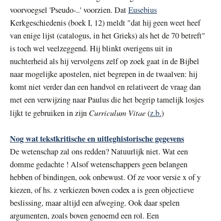
voorvoegsel 'Pseudo-..' voorzien. Dat
Eusebius
Kerkgeschiedenis (boek I, 12) meldt "dat hij geen weet heef
van enige lijst (catalogus, in het Grieks) als het de 70 betreft"
is toch wel veelzeggend. Hij blinkt overigens uit in
nuchterheid als hij vervolgens zelf op zoek gaat in de Bijbel
naar mogelijke apostelen, niet begrepen in de twaalven: hij
komt niet verder dan een handvol en relativeert de vraag dan
met een verwijzing naar Paulus die het begrip tamelijk losjes
Curriculum Vitae
lijkt te gebruiken in zijn
(
z.b.
)
Nog wat tekstkritische en uitleghistorische gegevens
De wetenschap zal ons redden? Natuurlijk niet. Wat een
domme gedachte ! Alsof wetenschappers geen belangen
hebben of bindingen, ook onbewust. Of ze voor versie x of y
kiezen, of hs. z verkiezen boven codex a is geen objectieve
beslissing, maar altijd een afweging. Ook daar spelen
argumenten, zoals boven genoemd een rol. Een