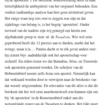
bij de apostelen”). De Herziene Statenvertaling heeft in haar
letterlijkheid de ambiguïteit van het origineel behouden. Een
verdere taalkundige analyse kan hier geen uitsluitsel geven.
Het enige waar nog iets over te zeggen zou zijn en dat
zijdelings van belang is, is het begrip ‘apostelen’. Onder
invloed van de traditie zijn wij geneigd om hierin een
Twaalven
afgebakende groep te zien: nl. de
. Wie wel eens
geprobeerd heeft die 12 precies aan te duiden, merkt dat het
wringt, maar à la…. Paulus dacht er in elk geval anders over:
hij claimt bijv. nadrukkelijk ook het apostelschap voor
zichzelf. En elders lezen we dat Barnabas, Silas, en Timoteüs
ook apostelen genoemd worden. De schrijver van de
Hebreeënbrief noemt zelfs Jezus een apostel. Natuurlijk kan
dat verklaard worden door te verwijzen naar de betekenis van
dat woord: uitgezondene. De relevantie van dit alles is dat dit
betekent dat het wel eens anachronistisch zou kunnen zijn om
bij ‘de apostelen’ in de Romeinenbrief enkel aan die
welomlijnde groep van de Twaalven te denken. Het lijkt meer