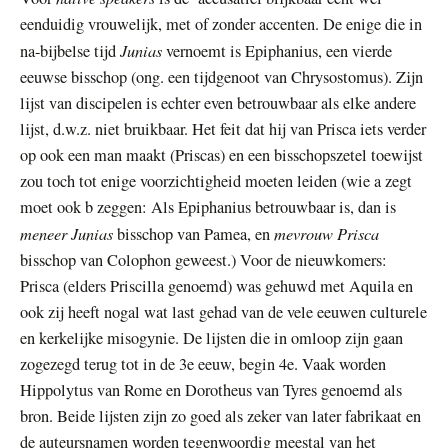
eenduidig vrouwelijk, met of zonder accenten. De enige die in
Junias
na-bijbelse tijd
vernoemt is Epiphanius, een vierde
eeuwse bisschop (ong. een tijdgenoot van Chrysostomus). Zijn
lijst van discipelen is echter even betrouwbaar als elke andere
lijst, d.w.z. niet bruikbaar. Het feit dat hij van Prisca iets verder
op ook een man maakt (Priscas) en een bisschopszetel toewijst
zou toch tot enige voorzichtigheid moeten leiden (wie a zegt
moet ook b zeggen: Als Epiphanius betrouwbaar is, dan is
meneer Junias
mevrouw Prisca
bisschop van Pamea, en
bisschop van Colophon geweest.) Voor de nieuwkomers:
Prisca (elders Priscilla genoemd) was gehuwd met Aquila en
ook zij heeft nogal wat last gehad van de vele eeuwen culturele
en kerkelijke misogynie. De lijsten die in omloop zijn gaan
zogezegd terug tot in de 3e eeuw, begin 4e. Vaak worden
Hippolytus van Rome en Dorotheus van Tyres genoemd als
bron. Beide lijsten zijn zo goed als zeker van later fabrikaat en
de auteursnamen worden tegenwoordig meestal van het