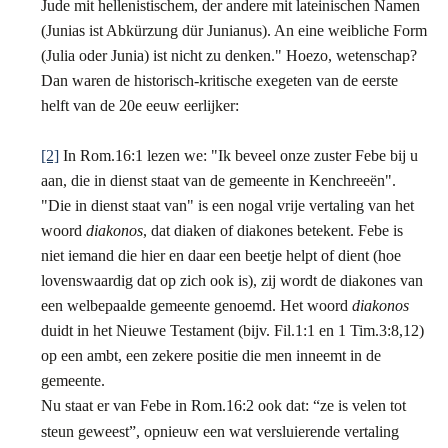
Jude mit hellenistischem, der andere mit lateinischen Namen
(Junias ist Abkürzung dür Junianus). An eine weibliche Form
(Julia oder Junia) ist nicht zu denken." Hoezo, wetenschap?
Dan waren de historisch-kritische exegeten van de eerste
helft van de 20e eeuw eerlijker:
[2]
In Rom.16:1 lezen we: "Ik beveel onze zuster Febe bij u
aan, die in dienst staat van de gemeente in Kenchreeën".
"Die in dienst staat van" is een nogal vrije vertaling van het
woord
diakonos
, dat diaken of diakones betekent. Febe is
niet iemand die hier en daar een beetje helpt of dient (hoe
lovenswaardig dat op zich ook is), zij wordt de diakones van
een welbepaalde gemeente genoemd. Het woord
diakonos
duidt in het Nieuwe Testament (bijv. Fil.1:1 en 1 Tim.3:8,12)
op een ambt, een zekere positie die men inneemt in de
gemeente.
Nu staat er van Febe in Rom.16:2 ook dat: “ze is velen tot
steun geweest”, opnieuw een wat versluierende vertaling