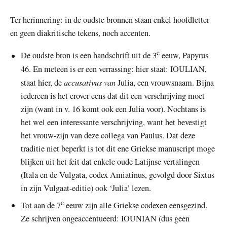
Ter herinnering: in de oudste bronnen staan enkel hoofdletter
en geen diakritische tekens, noch accenten.
e
De oudste bron is een handschrift uit de 3
eeuw, Papyrus
46. En meteen is er een verrassing: hier staat: IOULIAN,
accusativus van
staat hier, de
Julia, een vrouwsnaam. Bijna
iedereen is het erover eens dat dit een verschrijving moet
zijn (want in v. 16 komt ook een Julia voor). Nochtans is
het wel een interessante verschrijving, want het bevestigt
het vrouw-zijn van deze collega van Paulus. Dat deze
traditie niet beperkt is tot dit ene Griekse manuscript moge
blijken uit het feit dat enkele oude Latijnse vertalingen
(Itala en de Vulgata, codex Amiatinus, gevolgd door Sixtus
in zijn Vulgaat-editie) ook ‘Julia’ lezen.
e
Tot aan de 7
eeuw zijn alle Griekse codexen eensgezind.
Ze schrijven ongeaccentueerd: IOUNIAN (dus geen