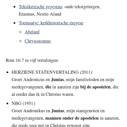
T
ekstkritische gegevens
: oude tekstgetuigen,
Erasmus, Nestle-Aland
Toemaatje: kerkhistorische exegese
Abelard
Chrysostomus
Rom 16:7 in vijf vertalingen:
HERZIENE STATENVERTALING (2011):
Junias
Groet Andronicus en
, mijn familieleden en mijn
die
bij de apostelen
medegevangenen,
in aanzien zijn
, die
al eerder dan ik in Christus waren.
NBG (1951):
Junias
Groet Andronikus en
, mijn stamgenoten en
mannen
onder de apostelen
medegevangenen,
in aanzien,
die reeds voor mij in Christus geweest zijn.