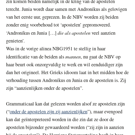
zin komen beiden namelijk in de kring van de apostelen
terecht. Junia wordt daar samen met Andronikus als gelovigen
van het eerste uur, geprezen. In de NBV worden zij beiden
zonder enig voorbehoud tot ‘apostelen’ gepromoveerd.
die als apostelen
‘Andronikus en Junia […]
veel aanzien
genieten’.
Was in de vorige alinea NBG1951 te stellig in haar
mannen
identificatie van de beiden als
, nu gaat de NBV op
haar beurt ook onzorgvuldig te werk en wil eenduidiger zijn
dan het origineel. Het Grieks idioom laat in het midden hoe de
verhouding tussen Andronikus en Junia en de apostelen is. Zij
zijn “aanzienlijken onder de apostelen”.
Grammaticaal kan dat gelezen worden alsof ze apostelen zijn
(“
onder de apostelen zijn zij aanzienlijken
”), maar evengoed
kan dat geïnterpreteerd worden in die zin dat ze door de
apostelen bijzonder gewaardeerd worden (“zij zijn in aanzien