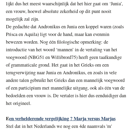
lijkt dus het meest waarschijnlijk dat het hier gaat om ‘Junia’,
een vrouw, hoewel absolute zekerheid op dit punt nooit
mogelijk zal zijn.
De gedachte dat Andronikus en Junia een koppel waren (zoals
Prisca en Aquila) ligt voor de hand, maar kan evenmin
bewezen worden. Nog één filologische opmerking: de
introductie van het woord ‘mannen’ in de vertaling van het
voegwoord (NBG51 en Willibrord75) heeft geen taalkundige
of grammaticale grond. Het gaat in het Grieks om een
terugverwijzing naar Junia en Andronikus, en zoals in vele
andere talen gebruikt het Grieks dan een mannelijk voegwoord
of een participium met mannelijke uitgang, ook als één van de
bedoelden een vrouw is. De vertaler is hier dus eenduidiger dan
het origineel.
E
en verhelderende vergelijking ? Marja versus Marjas
Stel dat in het Nederlands we nog een 4de naamvals 'm'