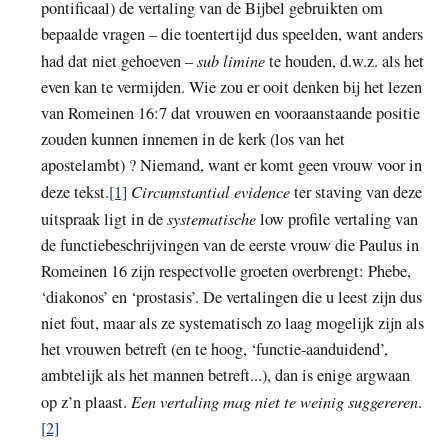
pontificaal) de vertaling van de Bijbel gebruikten om
bepaalde vragen – die toentertijd dus speelden, want anders
sub limine
had dat niet gehoeven –
te houden, d.w.z. als het
even kan te vermijden. Wie zou er ooit denken bij het lezen
van Romeinen 16:7 dat vrouwen en vooraanstaande positie
zouden kunnen innemen in de kerk (los van het
apostelambt) ? Niemand, want er komt geen vrouw voor in
Circumstantial evidence
deze tekst.
[1]
ter staving van deze
systematische
uitspraak ligt in de
low profile vertaling van
de functiebeschrijvingen van de eerste vrouw die Paulus in
Romeinen 16 zijn respectvolle groeten overbrengt: Phebe,
‘diakonos’ en ‘prostasis’. De vertalingen die u leest zijn dus
niet fout, maar als ze systematisch zo laag mogelijk zijn als
het vrouwen betreft (en te hoog, ‘functie-aanduidend’,
ambtelijk als het mannen betreft...), dan is enige argwaan
Een vertaling mag niet te weinig suggereren
op z’n plaast.
.
[2]