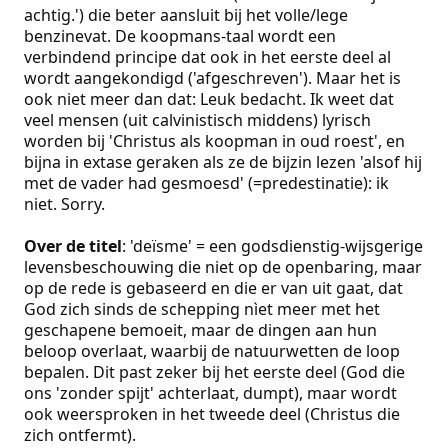
achtig.') die beter aansluit bij het volle/lege
benzinevat. De koopmans-taal wordt een
verbindend principe dat ook in het eerste deel al
wordt aangekondigd ('afgeschreven'). Maar het is
ook niet meer dan dat: Leuk bedacht. Ik weet dat
veel mensen (uit calvinistisch middens) lyrisch
worden bij 'Christus als koopman in oud roest', en
bijna in extase geraken als ze de bijzin lezen 'alsof hij
met de vader had gesmoesd' (=predestinatie): ik
niet. Sorry.
Over de titel
: 'deïsme' = een godsdienstig-wijsgerige
levensbeschouwing die niet op de openbaring, maar
op de rede is gebaseerd en die er van uit gaat, dat
God zich sinds de schepping nìet meer met het
geschapene bemoeit, maar de dingen aan hun
beloop overlaat, waarbij de natuurwetten de loop
bepalen. Dit past zeker bij het eerste deel (God die
ons 'zonder spijt' achterlaat, dumpt), maar wordt
ook weersproken in het tweede deel (Christus die
zich ontfermt).