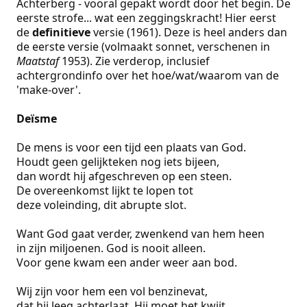
Achterberg - vooral gepakt wordt door het begin. De
eerste strofe... wat een zeggingskracht! Hier eerst
de
definitieve
versie (1961). Deze is heel anders dan
de eerste versie (volmaakt sonnet, verschenen in
Maatstaf
1953). Zie verderop, inclusief
achtergrondinfo over het hoe/wat/waarom van de
'make-over'.
Deïsme
De mens is voor een tijd een plaats van God.
Houdt geen gelijkteken nog iets bijeen,
dan wordt hij afgeschreven op een steen.
De overeenkomst lijkt te lopen tot
deze voleinding, dit abrupte slot.
Want God gaat verder, zwenkend van hem heen
in zijn miljoenen. God is nooit alleen.
Voor gene kwam een ander weer aan bod.
Wij zijn voor hem een vol benzinevat,
dat hij leeg achterlaat. Hij moet het kwijt,