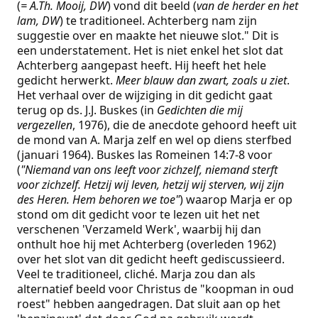
(
= A.Th. Mooij, DW
) vond dit beeld (
van de herder en het
lam, DW
) te traditioneel. Achterberg nam zijn
suggestie over en maakte het nieuwe slot." Dit is
een understatement. Het is niet enkel het slot dat
Achterberg aangepast heeft. Hij heeft het hele
gedicht herwerkt.
Meer blauw dan zwart, zoals u ziet
.
Het verhaal over de wijziging in dit gedicht gaat
terug op ds. J.J. Buskes (in
Gedichten die mij
vergezellen
, 1976), die de anecdote gehoord heeft uit
de mond van A. Marja zelf en wel op diens sterfbed
(januari 1964). Buskes las Romeinen 14:7-8 voor
(
"Niemand van ons leeft voor zichzelf, niemand sterft
voor zichzelf. Hetzij wij leven, hetzij wij sterven, wij zijn
des Heren. Hem behoren we toe"
) waarop Marja er op
stond om dit gedicht voor te lezen uit het net
verschenen 'Verzameld Werk', waarbij hij dan
onthult hoe hij met Achterberg (overleden 1962)
over het slot van dit gedicht heeft gediscussieerd.
Veel te traditioneel, cliché. Marja zou dan als
alternatief beeld voor Christus de "koopman in oud
roest" hebben aangedragen. Dat sluit aan op het