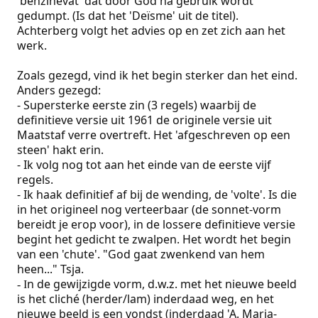
'benzinevat' dat door God na gebruik wordt
gedumpt. (Is dat het 'Deïsme' uit de titel).
Achterberg volgt het advies op en zet zich aan het
werk.
Zoals gezegd, vind ik het begin sterker dan het eind.
Anders gezegd:
- Supersterke eerste zin (3 regels) waarbij de
definitieve versie uit 1961 de originele versie uit
Maatstaf verre overtreft. Het 'afgeschreven op een
steen' hakt erin.
- Ik volg nog tot aan het einde van de eerste vijf
regels.
- Ik haak definitief af bij de wending, de 'volte'. Is die
in het origineel nog verteerbaar (de sonnet-vorm
bereidt je erop voor), in de lossere definitieve versie
begint het gedicht te zwalpen. Het wordt het begin
van een 'chute'. "God gaat zwenkend van hem
heen..." Tsja.
n de gewijzigde vorm, d.w.z. met het nieuwe beeld
- I
is het cliché (herder/lam) inderdaad weg, en het
nieuwe beeld is een vondst (inderdaad 'A. Marja-