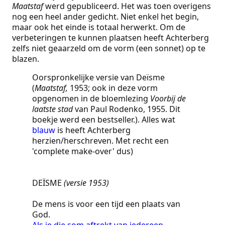
Maatstaf
werd gepubliceerd. Het was toen overigens
nog een heel ander gedicht. Niet enkel het begin,
maar ook het einde is totaal herwerkt. Om de
verbeteringen te kunnen plaatsen heeft Achterberg
zelfs niet geaarzeld om de vorm (een sonnet) op te
blazen.
Oorspronkelijke versie van Deïsme
(
Maatstaf,
1953; ook in deze vorm
opgenomen in de bloemlezing
Voorbij de
laatste stad
van Paul Rodenko, 1955. Dit
boekje werd een bestseller.). Alles wat
blauw
is heeft Achterberg
herzien/herschreven. Met recht een
'complete make-over' dus)
DEÏSME
(versie 1953)
De mens is voor een tijd een plaats van
God.
Als je die som aftrekt van iedereen,