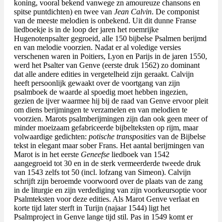
koning, vooral bekend vanwege zn amoureuze chansons en
spitse puntdichten) en twee van
Jean Calvin
. De componist
van de meeste melodien is onbekend. Uit dit dunne Franse
liedboekje is in de loop der jaren het roemrijke
Hugenotenpsalter gegroeid, alle 150 bijbelse Psalmen berijmd
en van melodie voorzien. Nadat er al voledige versies
verschenen waren in Poitiers, Lyon en Parijs in de jaren 1550,
werd het Psalter van Genve (eerste druk 1562) zo dominant
dat alle andere edities in vergetelheid zijn geraakt. Calvijn
heeft persoonlijk gewaakt over de voortgang van zijn
psalmboek de waarde al spoedig moet hebben ingezien,
gezien de ijver waarmee hij bij de raad van Genve ervoor pleit
om diens berijmingen te verzamelen en van melodien te
voorzien. Marots psalmberijmingen zijn dan ook geen meer of
minder moeizaam gefabriceerde bijbelteksten op rijm, maar
volwaardige gedichten:
potische transposities
van de Bijbelse
tekst in elegant maar sober Frans. Het aantal berijmingen van
Marot is in het eerste
Geneefse
liedboek van 1542
aangegroeid tot 30 en in de sterk vermeerderde tweede druk
van 1543 zelfs tot 50 (incl. lofzang van Simeon). Calvijn
schrijft zijn beroemde voorwoord over de plaats van de zang
in de liturgie en zijn verdediging van zijn voorkeursoptie voor
Psalmteksten voor deze edities. Als Marot Genve verlaat en
korte tijd later sterft in Turijn (najaar 1544) ligt het
Psalmproject in Genve lange tijd stil. Pas in 1549 komt er