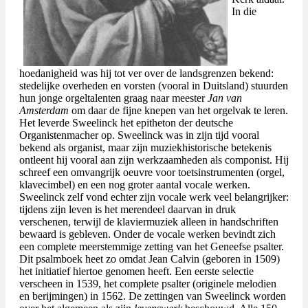
In die
hoedanigheid was hij tot ver over de landsgrenzen bekend:
stedelijke overheden en vorsten (vooral in Duitsland) stuurden
hun jonge orgeltalenten graag naar meester
Jan van
Amsterdam
om daar de fijne knepen van het orgelvak te leren.
Het leverde Sweelinck het epitheton der deutsche
Organistenmacher op. Sweelinck was in zijn tijd vooral
bekend als organist, maar zijn muziekhistorische betekenis
ontleent hij vooral aan zijn werkzaamheden als componist. Hij
schreef een omvangrijk oeuvre voor toetsinstrumenten (orgel,
klavecimbel) en een nog groter aantal vocale werken.
Sweelinck zelf vond echter zijn vocale werk veel belangrijker:
tijdens zijn leven is het merendeel daarvan in druk
verschenen, terwijl de klaviermuziek alleen in handschriften
bewaard is gebleven. Onder de vocale werken bevindt zich
een complete meerstemmige zetting van het Geneefse psalter.
Dit psalmboek heet zo omdat Jean Calvin (geboren in 1509)
het initiatief hiertoe genomen heeft. Een eerste selectie
verscheen in 1539, het complete psalter (originele melodien
en berijmingen) in 1562. De zettingen van Sweelinck worden