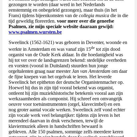
gezongen te worden (daar werd in het Nederlands
eenstemmig en onbegeleid gezongen), maar thuis (in het
Frans) tijdens bijeenkomsten van de
collegia musica
die in die
tijd geweldig floreerden.
voor meer over die geneefse
Psalmen, zie mijn speciale website daaraan gewijd:
www.psalmen.wursten.be
Sweelinck
(1562-1621) was geboren in Deventer, woonde en
de
werkte in Amsterdam en was vanaf zijn 15
tot zijn dood
organist van de Oude Kerk aldaar. In die hoedanigheid was
hij tot ver over de landsgrenzen bekend: stedelijke overheden
en vorsten (vooral in Duitsland) stuurden hun jonge
orgeltalenten graag naar meester
Jan van Amsterdam
om daar
de fijne knepen van het orgelvak te leren. Het leverde
Sweelinck het epitheton der deutsche Organistenmacher op.
Hoewel hij dus in zijn tijd vooral bekend was organist,
ontleent hij zijn muziekhistorische betekenis vooral aan zijn
werkzaamheden als componist. Hij schreef een omvangrijk
oeuvre voor toetsinstrumenten (orgel, klavecimbel) en een
nog groter aantal vocale werken. Sweelinck zelf vond echter
zijn vocale werk veel belangrijker: tijdens zijn leven is het
merendeel daarvan in druk verschenen, terwijl de
klaviermuziek alleen in handschriften bewaard is
gebleven. Alle 150 psalmen, sommige zelfs meerdere keren