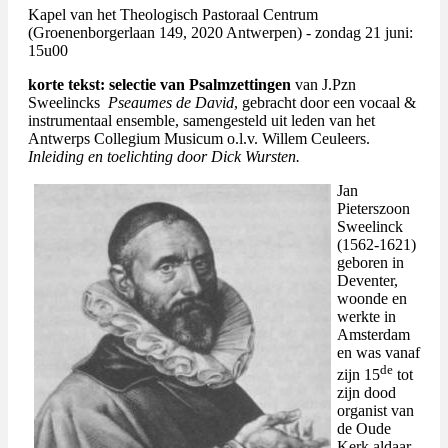
Kapel van het Theologisch Pastoraal Centrum
(Groenenborgerlaan 149, 2020 Antwerpen) - zondag 21 juni:
15u00
korte tekst:
selectie van Psalmzettingen
van J.Pzn
Sweelincks
Pseaumes de David
, gebracht door een vocaal &
instrumentaal ensemble, samengesteld uit leden van het
Antwerps Collegium Musicum o.l.v. Willem Ceuleers.
Inleiding en toelichting door Dick Wursten.
Jan
Pieterszoon
Sweelinck
(1562-1621)
geboren in
Deventer,
woonde en
werkte in
Amsterdam
en was vanaf
de
zijn 15
tot
zijn dood
organist van
de Oude
Kerk aldaar.