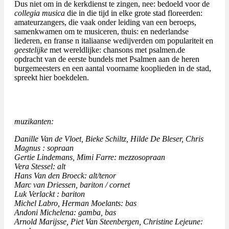
Dus niet om in de kerkdienst te zingen, nee: bedoeld voor de
collegia
musica
die in die tijd in elke grote stad floreerden:
amateurzangers, die vaak onder leiding van een beroeps,
samenkwamen om te musiceren, thuis: en nederlandse
liederen, en franse n italiaanse wedijverden om populariteit en
geestelijke
met wereldlijke: chansons met psalmen.de
opdracht van de eerste bundels met Psalmen aan de heren
burgemeesters en een aantal voorname kooplieden in de stad,
spreekt hier boekdelen.
muzikanten:
Danille Van de Vloet, Bieke Schiltz, Hilde De Bleser, Chris
Magnus : sopraan
Gertie Lindemans, Mimi Farre: mezzosopraan
Vera Stessel: alt
Hans Van den Broeck: alt/tenor
Marc van Driessen, bariton / cornet
Luk Verlackt : bariton
Michel Labro, Herman Moelants: bas
Andoni Michelena: gamba, bas
Arnold Marijsse, Piet Van Steenbergen, Christine Lejeune: