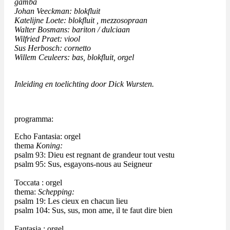
gamba
Johan Veeckman: blokfluit
Katelijne Loete: blokfluit , mezzosopraan
Walter Bosmans: bariton / dulciaan
Wilfried Praet: viool
Sus Herbosch: cornetto
Willem Ceuleers: bas, blokfluit, orgel
Inleiding en toelichting door Dick Wursten.
programma:
Echo Fantasia: orgel
thema
Koning:
psalm 93: Dieu est regnant de grandeur tout vestu
psalm 95: Sus, esgayons-nous au Seigneur
Toccata : orgel
thema:
Schepping:
psalm 19: Les cieux en chacun lieu
psalm 104: Sus, sus, mon ame, il te faut dire bien
Fantasia : orgel