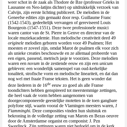
weer schot in de zaak als Thodore de Bze (professor Grieks in
Lausanne en Neo-latijns dichter) op uitdrukkelijk verzoek van
Calvijn, zijn eerste lichting publiceert. De melodien in de
Geneefse edities zijn gemaakt door resp. Guillaume Franc
(1542-1543), gedeeltelijk vervangen of gereviseerd Louis
Bourgeois (1547-1551). Deze twee professionele musici
waren cantor van de St. Pierre in Genve en directeur van de
locale muziekacademie. Hun melodische creativiteit deed 49
originele
melodien geboren worden voor 49 Psalmen; Het
moesten er zoveel zijn, omdat Marot de psalmen elk voor zich
als unieke creaties beschouwde en ze allemaal probeerde van
een eigen, passend, metrisch jasje te voorzien. Deze melodien
waren een
novum
in de zestiende eeuw en zijn een
unicum
gebleven: een wonderlijk samenspel van oud-kerkelijke
tonaliteit, strofische vorm en melodische lineariteit, en dat dan
nog wel met fraaie Franse teksten.
Het
is geen wonder dat
de
deze liederen in de 16
eeuw zo goed als alle Franse
toondichters hebben genspireerd tot meerstemmige zettingen,
die heel vaak de vorm hebben aangenomen van
doorgecomponeerde geestelijke motetten in de toen gangbare
polyfone stijl, waarin vooral de Vlamingen meesters waren,
I
Fiamminghi
. Deze composities vinden hun sluitstuk en
bekroning in de volledige zetting van Marots en Bezas oeuvre
door de Amsterdamse organist en componist: J. Pzn
Sweelinck. Zijn zettingen waren niet bedoeld om in de kerk