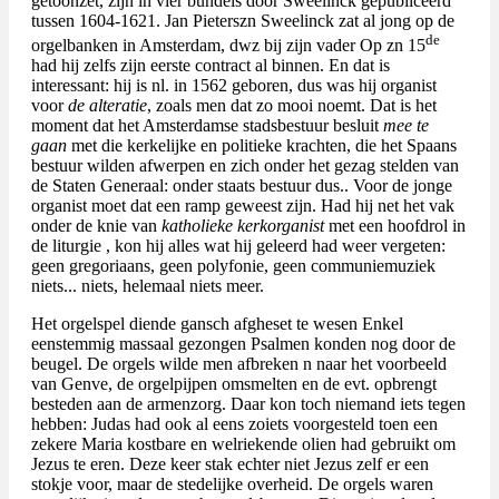
getoonzet, zijn in vier bundels door Sweelinck gepubliceerd
tussen 1604-1621. Jan Pieterszn Sweelinck zat al jong op de
de
orgelbanken in Amsterdam, dwz bij zijn vader Op zn 15
had hij zelfs zijn eerste contract al binnen. En dat is
interessant: hij is nl. in 1562 geboren, dus was hij organist
voor
de alteratie
, zoals men dat zo mooi noemt. Dat is het
moment dat het Amsterdamse stadsbestuur besluit
mee te
gaan
met die kerkelijke en politieke krachten, die het Spaans
bestuur wilden afwerpen en zich onder het gezag stelden van
de Staten Generaal: onder staats bestuur dus.. Voor de jonge
organist moet dat een ramp geweest zijn. Had hij net het vak
onder de knie van
katholieke kerkorganist
met een hoofdrol in
de liturgie , kon hij alles wat hij geleerd had weer vergeten:
geen gregoriaans, geen polyfonie, geen communiemuziek
niets... niets, helemaal niets meer.
Het
orgelspel
diende gansch afgheset te wesen Enkel
eenstemmig massaal gezongen Psalmen konden nog door de
beugel. De orgels wilde men afbreken n naar het voorbeeld
van Genve, de orgelpijpen omsmelten en de evt. opbrengt
besteden aan de armenzorg. Daar kon toch niemand iets tegen
hebben: Judas had ook al eens zoiets voorgesteld toen een
zekere Maria kostbare en welriekende olien had gebruikt om
Jezus te eren. Deze keer stak echter niet Jezus zelf er een
stokje voor, maar de stedelijke overheid. De orgels waren