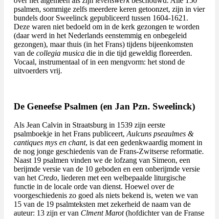
over het algemeen als zijn
levenswerk
beschouwd. Alle 150
psalmen, sommige zelfs meerdere keren getoonzet, zijn in vier
bundels door Sweelinck gepubliceerd tussen 1604-1621.
Deze waren niet bedoeld om in de kerk gezongen te worden
(daar werd in het Nederlands eenstemmig en onbegeleid
gezongen), maar thuis (in het Frans) tijdens bijeenkomsten
van de
collegia musica
die in die tijd geweldig floreerden.
Vocaal, instrumentaal of in een mengvorm: het stond de
uitvoerders vrij.
De
Geneefse
Psalmen (en Jan Pzn. Sweelinck)
Als Jean Calvin in Straatsburg in 1539 zijn eerste
psalmboekje in het Frans publiceert,
Aulcuns pseaulmes &
cantiques mys en chant
,
is dat een gedenkwaardig moment in
de nog jonge geschiedenis van de Frans-Zwitserse reformatie.
Naast 19 psalmen vinden we de lofzang van Simeon, een
berijmde versie van de 10 geboden en een onberijmde
versie
van het
Credo
, liederen met een welbepaalde liturgische
functie in de locale orde van dienst. Hoewel over de
voorgeschiedenis zo goed als niets bekend is, weten we van
15 van de 19 psalmteksten met zekerheid de naam van de
auteur: 13 zijn er van
Clment Marot
(hofdichter van de Franse