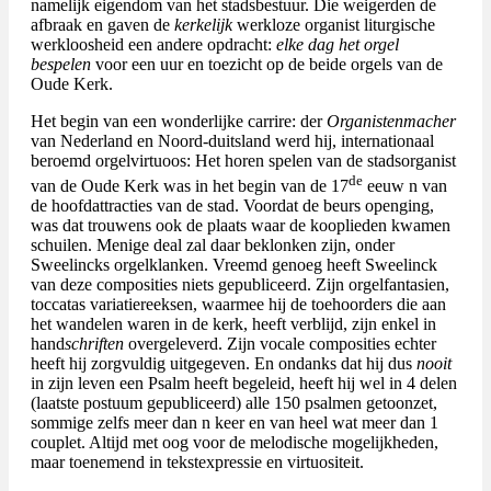
namelijk eigendom van het stadsbestuur. Die weigerden de
afbraak en gaven de
kerkelijk
werkloze organist liturgische
werkloosheid een andere opdracht:
elke dag het orgel
bespelen
voor een uur en toezicht op de beide orgels van de
Oude Kerk.
Het begin van een wonderlijke carrire: der
Organistenmacher
van Nederland en Noord-duitsland werd hij, internationaal
beroemd orgelvirtuoos: Het horen spelen van de stadsorganist
de
van de Oude Kerk was in het begin van de 17
eeuw n van
de hoofdattracties van de stad. Voordat de beurs openging,
was dat trouwens ook de plaats waar de kooplieden kwamen
schuilen. Menige deal zal daar beklonken zijn, onder
Sweelincks orgelklanken. Vreemd genoeg heeft Sweelinck
van deze composities niets gepubliceerd. Zijn orgelfantasien,
toccatas variatiereeksen, waarmee hij de toehoorders die aan
het wandelen waren in de kerk, heeft verblijd, zijn enkel in
hand
schriften
overgeleverd. Zijn vocale composities echter
heeft hij zorgvuldig uitgegeven. En ondanks dat hij dus
nooit
in zijn leven een Psalm heeft begeleid, heeft hij wel in 4 delen
(laatste postuum gepubliceerd) alle 150 psalmen getoonzet,
sommige zelfs meer dan n keer en van heel wat meer dan 1
couplet. Altijd met oog voor de melodische mogelijkheden,
maar toenemend in tekstexpressie en virtuositeit.