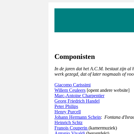
Componisten
In de jaren dat het A.C.M. bestaat zijn 
werk gezegd, dat of later nogmaals of voo
Giacomo Carissimi
Willem Ceuleers
[opent andere website]
Marc-Antoine Charpentier
Georg Friedrich Handel
Peter Philips
Henry Purcell
Johann Hermann Schein
:
Fontana d'Isra
Heinrich Schtz
Franois Couperin
(kamermuziek)
Antonio Vivaldi
(herontdekt)