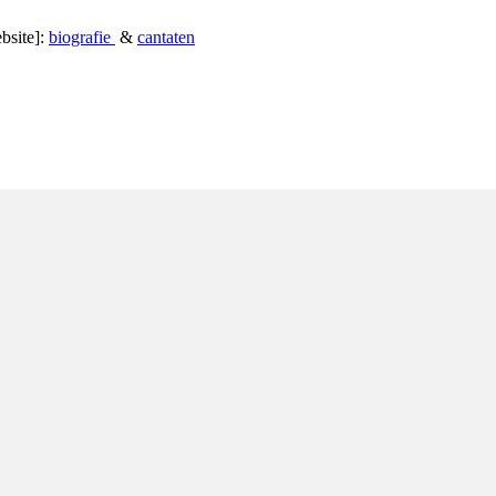
bsite]:
biografie
&
cantaten