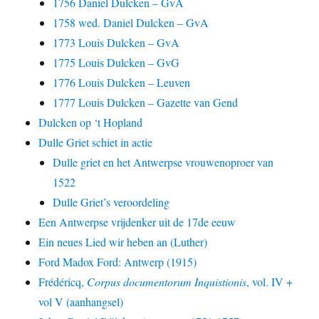
1756 Daniel Dulcken – GvA
1758 wed. Daniel Dulcken – GvA
1773 Louis Dulcken – GvA
1775 Louis Dulcken – GvG
1776 Louis Dulcken – Leuven
1777 Louis Dulcken – Gazette van Gend
Dulcken op ‘t Hopland
Dulle Griet schiet in actie
Dulle griet en het Antwerpse vrouwenoproer van
1522
Dulle Griet’s veroordeling
Een Antwerpse vrijdenker uit de 17de eeuw
Ein neues Lied wir heben an (Luther)
Ford Madox Ford: Antwerp (1915)
Frédéricq,
Corpus documentorum Inquistionis
, vol. IV +
vol V (aanhangsel)