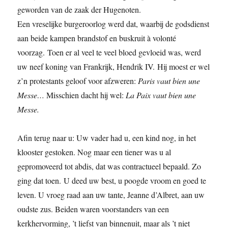
geworden van de zaak der Hugenoten.
Een vreselijke burgeroorlog werd dat, waarbij de godsdienst
aan beide kampen brandstof en buskruit à volonté
voorzag. Toen er al veel te veel bloed gevloeid was, werd
uw neef koning van Frankrijk, Hendrik IV. Hij moest er wel
z’n protestants geloof voor afzweren:
Paris vaut bien une
Messe…
Misschien dacht hij wel:
La Paix vaut bien une
Messe.
Afin terug naar u: Uw vader had u, een kind nog, in het
klooster gestoken. Nog maar een tiener was u al
gepromoveerd tot abdis, dat was contractueel bepaald. Zo
ging dat toen. U deed uw best, u poogde vroom en goed te
leven. U vroeg raad aan uw tante, Jeanne d’Albret, aan uw
oudste zus. Beiden waren voorstanders van een
kerkhervorming, ’t liefst van binnenuit, maar als ’t niet