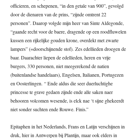
officieren, en schepenen, “in den getale van 900”, gevolgd
door de dienaren van de prins, “zijnde omtrent 22
personen”. Daarop volgde mijn heer van Sinte Aldegonde,
“gaande recht voor de baere, dragende op een roodfluwelen
kussen een rijkelijke gouden krone, overdekt met zwarte
lampers” (=doorschijnende stof). Zes edellieden droegen de
baar. Daarachter liepen de edellieden, heren en vrije
burgers, 330 personen, niet meegerekend de natien
(buitenlandse handelaars), Engelsen, Italianen, Portugezen
en Oosterlingen. “ Ende aldus die seer duerluchtighe
princesse te grave gedaen zijnde ende alle saken naer
behooren volcomen wesende, is elck nae ‘t sijne ghekeerdt
niet sonder suchten ende Rouwe. Finis.”
Epitaphen in het Nederlands, Frans en Latijn verschijnen in
druk, hier in Antwerpen bij Plantijn, maar ook elders in