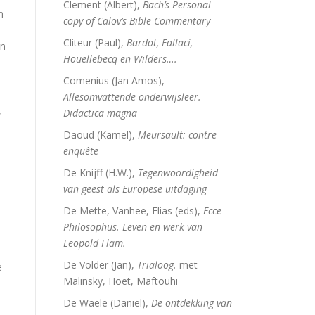
Clement (Albert),
Bach’s Personal
n
copy of Calov’s Bible Commentary
Cliteur (Paul),
Bardot, Fallaci,
an
Houellebecq en Wilders….
Comenius (Jan Amos),
Allesomvattende onderwijsleer.
,
Didactica magna
Daoud (Kamel),
Meursault: contre-
enquête
De Knijff (H.W.),
Tegenwoordigheid
van geest als Europese uitdaging
De Mette, Vanhee, Elias (eds),
Ecce
Philosophus. Leven en werk van
Leopold Flam.
De Volder (Jan),
Trialoog.
met
e
Malinsky, Hoet, Maftouhi
De Waele (Daniel),
De ontdekking van