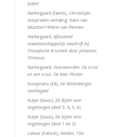
Joden’
Kierkegaard (Søren),
Christelijke
toespraken
vertaling: Hans van
Munster†/Pieter van Reenen
Kierkegaard,
Afsluitend
onwetenschappelijk naschrift bij
Filosofische Kruimels door Johannes
Climacus
Kierkegaard,
Voorwoorden. De crisis
en een crisis. De heer Phister.
Kooijmans (Ed),
De Wittenbergse
nachtegaal
Kuijer (Guus),
De Bijbel voor
ongelovigen
(deel 3, 4, 5, 6)
Kuijer (Guus),
De bijbel voor
ongelovigen
(deel 1 en 2)
Lateur (Patrick),
Helden. 150