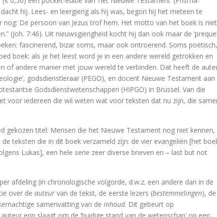
s
(€ 0,50) een pocket-editie van ‘het Nieuwe Testament’ (Prisma-
acht hij. Lees- en leergierig als hij was, begon hij het meteen te
pese uitdaging
rker nog: De persoon van Jezus trof hem. Het motto van het boek is niet
” (Joh. 7:46). Uit nieuwsgierigheid kocht hij dan ook maar de ‘prequel
ven en werk van Leopold Flam.
ken: fascinerend, bizar soms, maar ook ontroerend. Soms poëtisch
oed boek: als je het leest word je in een andere wereld getrokken en
één of andere manier met jouw wereld te verbinden. Dat heeft de aute
estament
 theologie’, godsdienstleraar (PEGO), en docent Nieuwe Testament aan
Protestantse Godsdienstwetenschappen (HIPGO) in Brussel. Van die
 het voor iedereen die wil weten wat voor teksten dat nu zijn, die same
ed gekozen titel: Mensen die het Nieuwe Testament nog niet kennen,
e teksten die in dit boek verzameld zijn: de vier evangeliën [het boe
volgens Lukas], een hele serie zeer diverse brieven en – last but not
is Right
ijke vakken. Nieuwe doelen, nieuwe middelen
 per afdeling (in chronologische volgorde, d.w.z. een andere dan in de
tie over de
auteur
van de tekst, de eerste lezers (
bestemmelingen
), de
van het christendom in de Lage Landen
 kernachtige samenvatting van de
inhoud
. Dit gebeurt op
auteur erin slaagt om de ‘huidige stand van de wetenschap’ op een