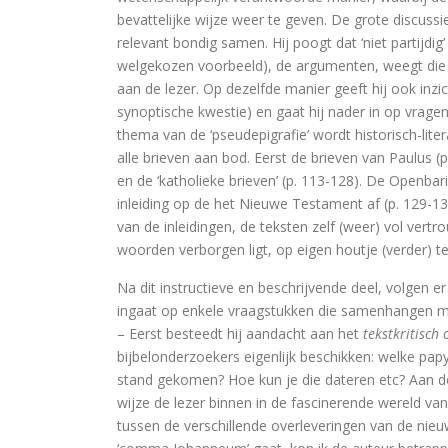
De visie van Freinet
bevattelijke wijze weer te geven. De grote discussi
relevant bondig samen. Hij poogt dat ‘niet partijdig’
De kathedralenbouwers
welgekozen voorbeeld), de argumenten, weegt die 
aan de lezer. Op dezelfde manier geeft hij ook inzic
I judge no one. A political l
synoptische kwestie) en gaat hij nader in op vrage
thema van de ‘pseudepigrafie’ wordt historisch-lite
De evolutie van De Bijbel
alle brieven aan bod. Eerst de brieven van Paulus (
en de ‘katholieke brieven’ (p. 113-128). De Openba
On Time, Punctuality, and Discipli
inleiding op de het Nieuwe Testament af (p. 129-13
van de inleidingen, de teksten zelf (weer) vol vert
Bach, muziek als een wenk uit
woorden verborgen ligt, op eigen houtje (verder) te
Kierkegaard’s Muse. The mystery of R
Na dit instructieve en beschrijvende deel, volgen 
ingaat op enkele vraagstukken die samenhangen m
De Bijbel in de Lage Landen
– Eerst besteedt hij aandacht aan het
tekstkritisch
bijbelonderzoekers eigenlijk beschikken: welke papy
stand gekomen? Hoe kun je die dateren etc? Aan d
Nieuw atheïsme, een kritische reactie
wijze de lezer binnen in de fascinerende wereld van 
tussen de verschillende overleveringen van de nie
Levensbeschouwing in het middenv