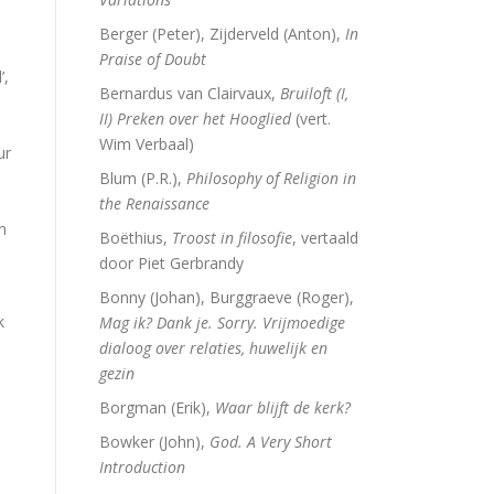
Berger (Peter), Zijderveld (Anton),
In
Praise of Doubt
’,
Bernardus van Clairvaux,
Bruiloft (I,
,
II) Preken over het Hooglied
(vert.
Wim Verbaal)
ur
Blum (P.R.),
Philosophy of Religion in
the Renaissance
n
Boëthius,
Troost in filosofie
, vertaald
door Piet Gerbrandy
Bonny (Johan), Burggraeve (Roger),
k
Mag ik? Dank je. Sorry. Vrijmoedige
dialoog over relaties, huwelijk en
gezin
Borgman (Erik),
Waar blijft de kerk?
Bowker (John),
God. A Very Short
Introduction