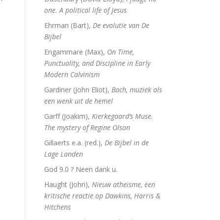
one. A political life of Jesus
Ehrman (Bart),
De evolutie van De
Bijbel
Engammare (Max),
On Time,
Punctuality, and Discipline in Early
Modern Calvinism
Gardiner (John Eliot),
Bach, muziek als
een wenk uit de hemel
Garff (Joakim),
Kierkegaard’s Muse.
The mystery of Regine Olson
Gillaerts e.a. (red.),
De Bijbel in de
Lage Landen
God 9.0 ? Neen dank u.
Haught (John),
Nieuw atheïsme, een
kritische reactie op Dawkins, Harris &
Hitchens