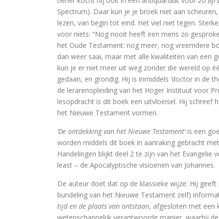
tiener kocht hij ooit in een antiquariaat voor
20 Bfr
Spectrum). Daar kun je je broek niet aan scheuren, d
Tegenwoordigheid van geest als Euro
lezen, van begin tot eind. Het viel niet tegen. Ste
voor niets: “Nog nooit heeft een mens zo gesproken.
Ecce Philosophus. Le
het Oude Testament: nog meer, nog vreemdere boe
dan weer saai, maar met alle kwaliteiten van een g
Trialoog.
kun je er niet meer uit weg zonder die wereld op 
De ontdekking van het Nieuwe T
gedaan, en grondig. Hij is inmiddels ‘doctor in de
de lerarenopleiding van het Hoger Instituut voor 
Vergeten rijkdom
lesopdracht is dit boek een uitvloeisel. Hij schreef
het Nieuwe Testament vormen.
Ontluikend christendom
‘De ontdekking van het Nieuwe Testament’
is een go
over identiteit
worden middels dit boek in aanraking gebracht met d
Handelingen blijkt deel 2 te zijn van het Evangelie 
Erasmus: Sometimes a Spin Doctor 
least – de Apocalyptische visioenen van Johannes.
levensbeschouwel
De auteur doet dat op de klassieke wijze: Hij geeft
bundeling van het Nieuwe Testament zelf) informa
God is een vluchteling. De terugkeer 
tijd en de plaats van ontstaan
, afgesloten met een
wetenschappelijk verantwoorde manier, waarbij de 