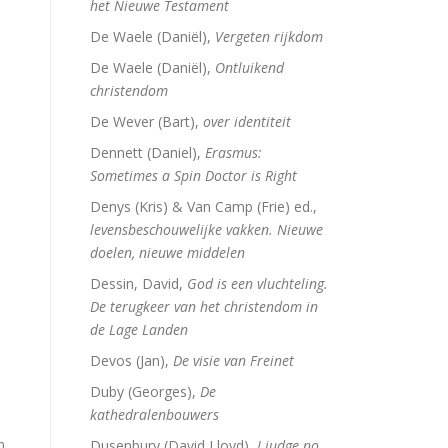
het Nieuwe Testament
De Waele (Daniël),
Vergeten rijkdom
De Waele (Daniël),
Ontluikend
christendom
De Wever (Bart),
over identiteit
Dennett (Daniel),
Erasmus:
Sometimes a Spin Doctor is Right
Denys (Kris) & Van Camp (Frie) ed.,
levensbeschouwelijke vakken. Nieuwe
doelen, nieuwe middelen
n
Dessin, David,
God is een vluchteling.
De terugkeer van het christendom in
de Lage Landen
Devos (Jan),
De visie van Freinet
Duby (Georges),
De
kathedralenbouwers
n
Dusenbury (David Lloyd),
I judge no