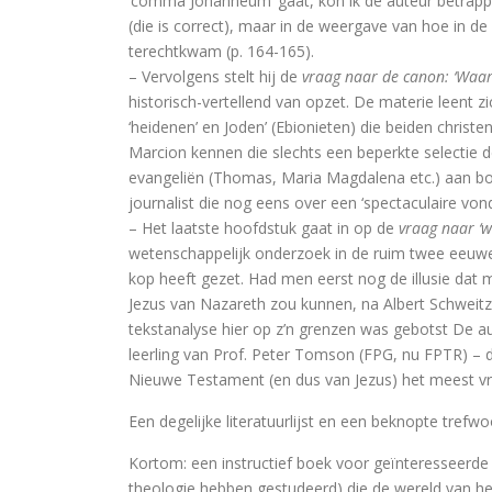
‘comma Johanneum’ gaat, kon ik de auteur betrappen 
(die is correct), maar in de weergave van hoe in de
Schoonselho
terechtkwam (p. 164-165).
– Vervolgens stelt hij de
vraag naar de canon: ‘Waa
Luther. Zijn leven, zijn werk
historisch-vertellend van opzet. De materie leent zi
‘heidenen’ en Joden’ (Ebionieten) die beiden christe
Platoonse liefde (vertaling Sym
Marcion kennen die slechts een beperkte selectie
evangeliën (Thomas, Maria Magdalena etc.) aan bod.
journalist die nog eens over een ‘spectaculaire von
– Het laatste hoofdstuk gaat in op de
vraag naar ‘w
Is het de schuld van de ENE?
wetenschappelijk onderzoek in de ruim twee eeuwen
Onder dezelfde sterren
kop heeft gezet. Had men eerst nog de illusie dat m
Jezus van Nazareth zou kunnen, na Albert Schweitze
Christelijke toespraken
tekstanalyse hier op z’n grenzen was gebotst De aute
leerling van Prof. Peter Tomson (FPG, nu FPTR) – 
Afsluitend onwetenschappelijk naschrif
Nieuwe Testament (en dus van Jezus) het meest vru
Voorwoorden. De crisis en een crisis. De
Een degelijke literatuurlijst en een beknopte trefwo
Kortom: een instructief boek voor geïnteresseerde
De Wittenbergse nachtegaal
theologie hebben gestudeerd) die de wereld van h