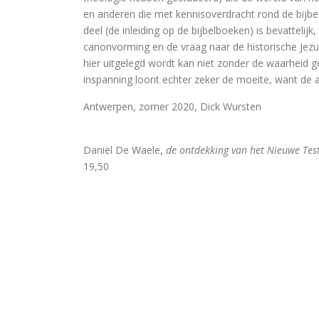
en anderen die met kennisoverdracht rond de bijbel
De Bijbel voor ongelovigen
deel (de inleiding op de bijbelboeken) is bevattelijk
De bijbel voor ongelovigen
canonvorming en de vraag naar de historische Jez
hier uitgelegd wordt kan niet zonder de waarheid 
Helden. 150 epigrammen uit de Ant
inspanning loont echter zeker de moeite, want de 
Une bible / Een bijbel
Antwerpen, zomer 2020, Dick Wursten
De seculiere samenleving. Over 
Daniël De Waele,
de ontdekking van het Nieuwe Tes
19,50
Het labyrinth van de verlorenen. He
Examens de la Bible
‘Hier stehe ich, es war ganz ander
Eigen wijs
Moby Dick
Het onteigende brein