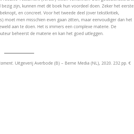
 bezig zijn, kunnen met dit boek hun voordeel doen. Zeker het eerste
, beknopt, en concreet. Voor het tweede deel (over tekstkritiek,
us) moet men misschien even gaan zitten, maar eenvoudiger dan het
geweld aan te doen. Het is immers een complexe materie. De
hologia Graeca
auteur beheerst de materie en kan het goed uitleggen.
religie, atheïsme en democratie
tament.
Uitgeverij Averbode (B) – Berne Media (NL), 2020. 232 pp. €
t Westen en zijn tegenstanders
s’