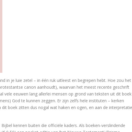
t
 het Hooglied
 Sorry. Vrijmoedige dialoog over relaties, huwelijk en gezin
und in je luie zetel – in één ruk uitleest en begrepen hebt. Hoe zou het
e protestantse canon aanhoudt), waarvan het meest recente geschrift
ible Commentary
 al vele eeuwen lang allerlei mensen op grond van teksten uit dit boek
ns) God te kunnen zeggen. Er zijn zelfs hele instituten – kerken
s….
dit boek zitten dus nogal wat haken en ogen, en aan de interpretati
r. Didactica magna
Bijbel kennen buiten die officiële kaders. Als boeken-verslindende