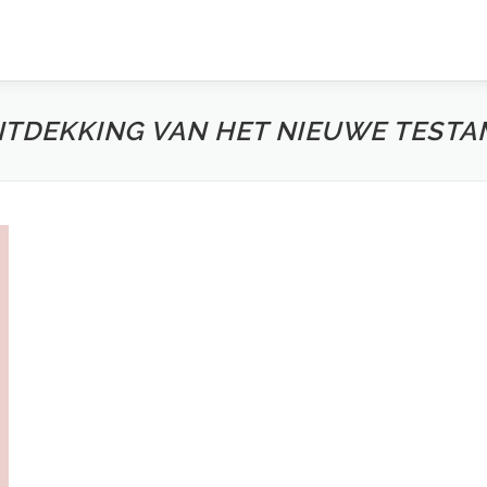
NTDEKKING VAN HET NIEUWE TEST
n 110-117
pe? A Theme and Variations