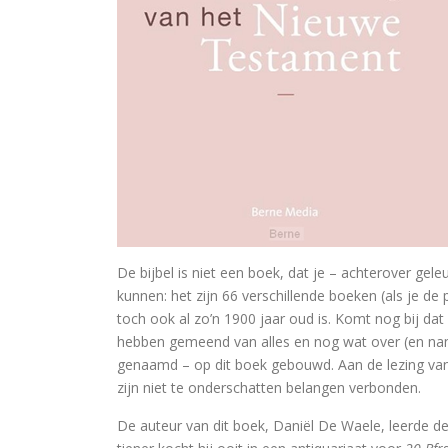
In Praise of Doub
Bruiloft (I, II) Preken over
Philosophy of Religion in the Renaissance
Troost in filosofie
Mag ik? Dank je.
Waar blijft de kerk?
God. A Very Short Introduction
De bijbel is niet een boek, dat je – achterover gele
kunnen: het zijn 66 verschillende boeken (als je d
Bach’s Personal copy of Calov’s B
toch ook al zo’n 1900 jaar oud is. Komt nog bij dat
hebben gemeend van alles en nog wat over (en name
Bardot, Fallaci, Houellebecq en Wilder
genaamd – op dit boek gebouwd. Aan de lezing van 
zijn niet te onderschatten belangen verbonden.
Allesomvattende onderwijslee
De auteur van dit boek, Daniël De Waele, leerde de 
Meursault: contre-enquête