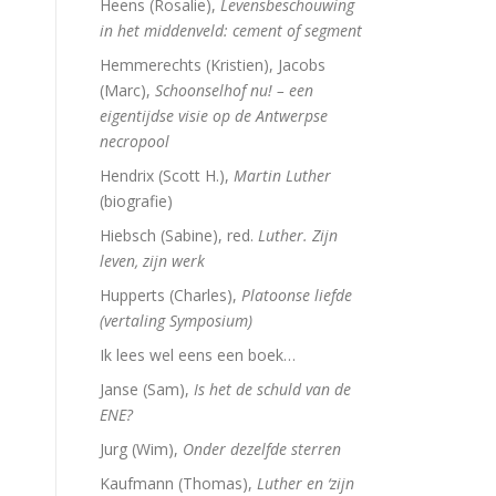
Heens (Rosalie),
Levensbeschouwing
in het middenveld: cement of segment
Hemmerechts (Kristien), Jacobs
(Marc),
Schoonselhof nu! – een
eigentijdse visie op de Antwerpse
necropool
Hendrix (Scott H.),
Martin Luther
(biografie)
Hiebsch (Sabine), red.
Luther. Zijn
leven, zijn werk
Hupperts (Charles),
Platoonse liefde
(vertaling Symposium)
Ik lees wel eens een boek…
Janse (Sam),
Is het de schuld van de
ENE?
Jurg (Wim),
Onder dezelfde sterren
Kaufmann (Thomas),
Luther en ‘zijn