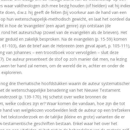
es waar vaktheologen zich mee bezig houden (of hielden) vat hij indie
 te doen, d.w.z. hij geeft de feiten (bij voorkeur aan de hand van een
op hun wetenschappelijk-methodisch gewicht, en laat het oordeel d
ht in hoe de ‘evangeliën’ (een apart genre) zijn ontstaan (de
ife of Jesus
n rond het auteurschap (zowel van de evangeliën als de brieven). Het
rair geduid en zakelijk besproken. Na de evangeliën (p. 15-59) komen
p. 61-103), dan de brief aan de Hebreeën (een geval apart, p. 105-111)
ring van Johannes – een troostboek voor vervolgden – sluit deze
ne in Early Modern Calvinism
7). De auteur presenteert de stof op zo’n manier dat men, na lezing
rouwen ter hand zal nemen, om de wereld die in, achter en onder de
 de hemel
 exploreren.
egine Olson
er nog drie thematische hoofdstukken waarin de auteur systematischer
et de wetenschappelijke benadering van het Nieuwe Testament.
 onderzoek
(p. 139-170). Hij schetst over welke bronnen de
ri, welke codices zijn er? Waar komen die vandaan, hoe zijn die tot
e hand van welgekozen voorbeelden leidt de auteur op een trefzeker
 op Dawkins, Harris & Hitchens
het tekstonderzoek en de talrijke (kleine en grote) varianten die er
uw-testamentische geschriften bestaan. Enkel waar het over het
eld: cement of segment