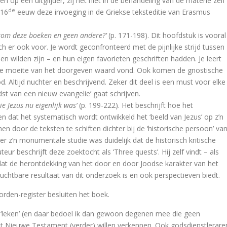
op een uitglijder, zij het niet in de behandeling van de materie zelf
de
 16
eeuw deze invoeging in de Griekse teksteditie van Erasmus
f nu! – een eigentijdse visie op de Antwerpse necropool
rom deze boeken en geen andere?’
(p. 171-198). Dit hoofdstuk is vooral
ch er ook voor. Je wordt geconfronteerd met de pijnlijke strijd tussen
nen wilden zijn – en hun eigen favorieten geschriften hadden. Je leert
posium)
 de moeite van het doorgeven waard vond. Ook komen de gnostische
 Altijd nuchter en beschrijvend. Zeker dit deel is een must voor elke
dst van een nieuw evangelie’ gaat schrijven.
ie Jezus nu eigenlijk was’
(p. 199-222). Het beschrijft hoe het
 dat het systematisch wordt ontwikkeld het ‘beeld van Jezus’ op z’n
en door de teksten te schiften dichter bij de ‘historische persoon’ va
r z’n monumentale studie was duidelijk dat de historisch kritische
ur beschrijft deze zoektocht als ‘Three quests’. Hij zelf vindt – als
dat de herontdekking van het door en door Joodse karakter van het
t bij Filosofische Kruimels door Johannes Climacus
chtbare resultaat van dit onderzoek is en ook perspectieven biedt.
 heer Phister.
orden-register besluiten het boek.
 ‘leken’ (en daar bedoel ik dan gewoon degenen mee die geen
et Nieuwe Testament (verder) willen verkennen. Ook godsdienstlerare