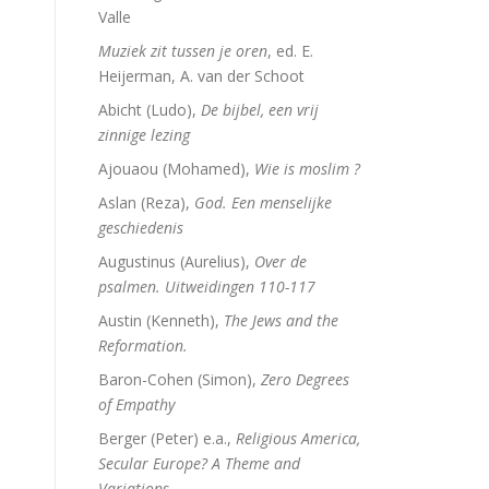
Valle
Muziek zit tussen je oren
, ed. E.
Heijerman, A. van der Schoot
Abicht (Ludo),
De bijbel, een vrij
zinnige lezing
Ajouaou (Mohamed),
Wie is moslim ?
Aslan (Reza),
God. Een menselijke
geschiedenis
Augustinus (Aurelius),
Over de
psalmen. Uitweidingen 110-117
Austin (Kenneth),
The Jews and the
Reformation.
Baron-Cohen (Simon),
Zero Degrees
e
of Empathy
Berger (Peter) e.a.,
Religious America,
Secular Europe? A Theme and
Variations