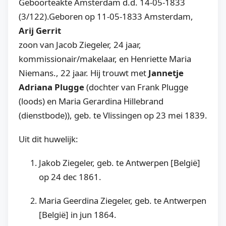
Geboorteakte Amsterdam d.d. 14-05-1833
(3/122).Geboren op 11-05-1833 Amsterdam,
Arij Gerrit
zoon van Jacob Ziegeler, 24 jaar,
kommissionair/makelaar, en Henriette Maria
Niemans., 22 jaar.
Hij trouwt met
J
annetje
Adriana Plugge
(dochter van Frank Plugge
(loods) en Maria Gerardina Hillebrand
(dienstbode)), geb. te Vlissingen op 23 mei 1839.
Uit dit huwelijk:
Jakob Ziegeler, geb. te Antwerpen [België]
op 24 dec 1861.
Maria Geerdina Ziegeler, geb. te Antwerpen
[België] in jun 1864.