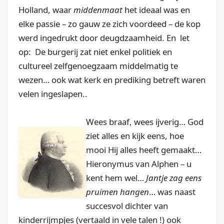
Holland, waar
middenmaat
het ideaal was en
elke passie – zo gauw ze zich voordeed – de kop
werd ingedrukt door deugdzaamheid. En let
op: De burgerij zat niet enkel politiek en
cultureel zelfgenoegzaam middelmatig te
wezen… ook wat kerk en prediking betreft waren
velen ingeslapen..
Wees braaf, wees ijverig… God
ziet alles en kijk eens, hoe
mooi Hij alles heeft gemaakt…
Hieronymus van Alphen – u
kent hem wel…
Jantje zag eens
pruimen hangen
… was naast
succesvol dichter van
kinderrijmpjes (vertaald in vele talen !) ook