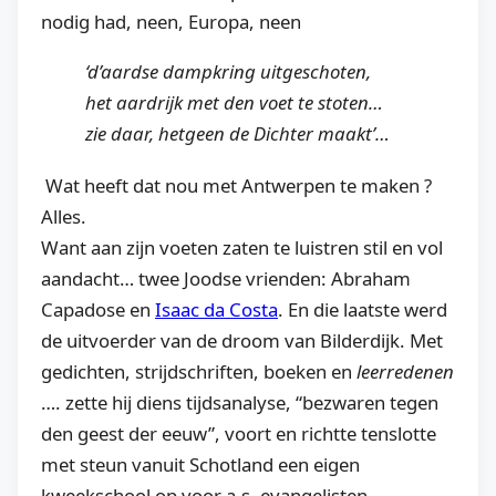
nodig had, neen, Europa, neen
‘d’aardse dampkring uitgeschoten,
het aardrijk met den voet te stoten…
zie daar, hetgeen de Dichter maakt’…
Wat heeft dat nou met Antwerpen te maken ?
Alles.
Want aan zijn voeten zaten te luistren stil en vol
aandacht… twee Joodse vrienden: Abraham
Capadose en
Isaac da Costa
. En die laatste werd
de uitvoerder van de droom van Bilderdijk. Met
gedichten, strijdschriften, boeken en
leerredenen
…. zette hij diens tijdsanalyse, “bezwaren tegen
den geest der eeuw”, voort en richtte tenslotte
met steun vanuit Schotland een eigen
kweekschool op voor a.s. evangelisten,