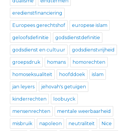
dualisme
eindtermen
eredienstfinanciering
Europees gerechtshof
europese islam
geloofsdefinitie
godsdienstdefinitie
godsdienst en cultuur
godsdienstvrijheid
groepsdruk
homans
homorechten
homoseksualiteit
hoofddoek
islam
jan leyers
jehovah's getuigen
kinderrechten
loobuyck
mensenrechten
mentale weerbaarheid
misbruik
napoleon
neutraliteit
Nice