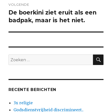
VOLGENDE
De boerkini ziet eruit als een
Volgend
bericht:
badpak, maar is het niet.
ZO
Zoeken
naar:
RECENTE BERICHTEN
3x religie
Godsdienstvrijheid discrimineert..