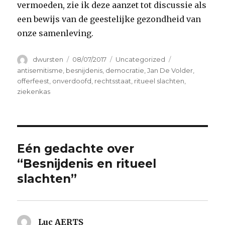
vermoeden, zie ik deze aanzet tot discussie als
een bewijs van de geestelijke gezondheid van
onze samenleving.
Auteur
Geplaatst
Categorieën
Tags
dwursten
08/07/2017
Uncategorized
op
antisemitisme
,
besnijdenis
,
democratie
,
Jan De Volder
,
offerfeest
,
onverdoofd
,
rechtsstaat
,
ritueel slachten
,
ziekenkas
Eén gedachte over
“Besnijdenis en ritueel
slachten”
Luc AERTS
schreef: