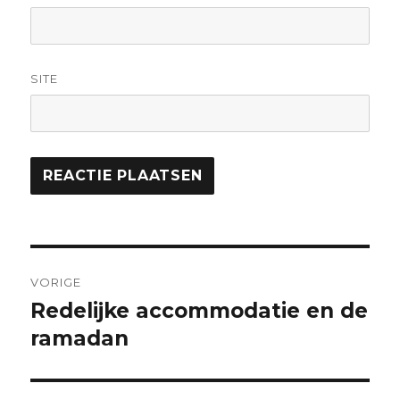
SITE
Bericht
VORIGE
navigatie
Redelijke accommodatie en de
Vorig
bericht:
ramadan