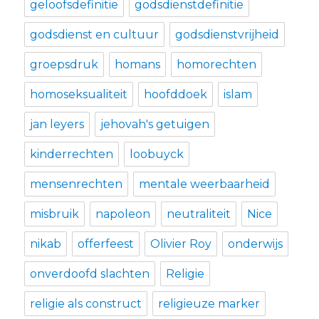
geloofsdefinitie
godsdienstdefinitie
godsdienst en cultuur
godsdienstvrijheid
groepsdruk
homans
homorechten
homoseksualiteit
hoofddoek
islam
jan leyers
jehovah's getuigen
kinderrechten
loobuyck
mensenrechten
mentale weerbaarheid
misbruik
napoleon
neutraliteit
Nice
nikab
offerfeest
Olivier Roy
onderwijs
onverdoofd slachten
Religie
religie als construct
religieuze marker