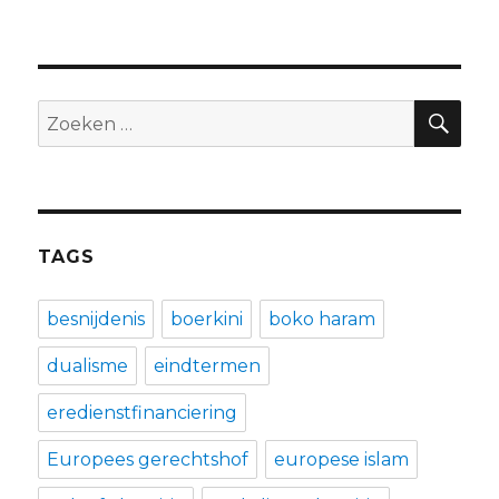
ZO
Zoeken
naar:
TAGS
besnijdenis
boerkini
boko haram
dualisme
eindtermen
eredienstfinanciering
Europees gerechtshof
europese islam