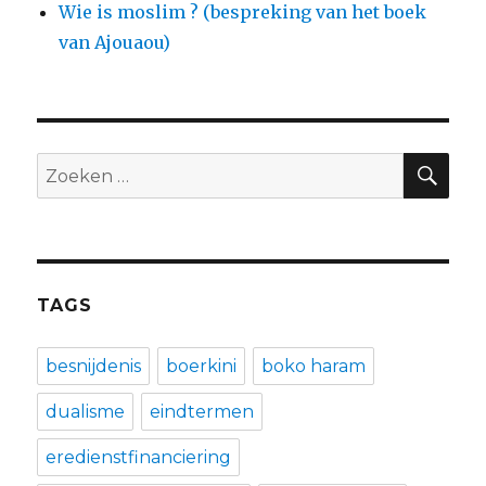
Wie is moslim ? (bespreking van het boek
van Ajouaou)
ZO
Zoeken
naar:
TAGS
besnijdenis
boerkini
boko haram
dualisme
eindtermen
eredienstfinanciering