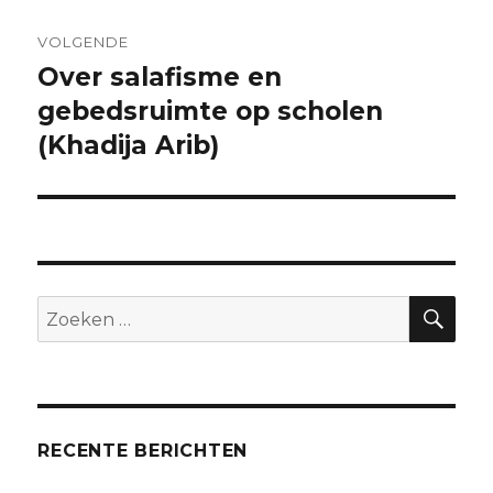
VOLGENDE
Over salafisme en
Volgend
bericht:
gebedsruimte op scholen
(Khadija Arib)
ZO
Zoeken
naar:
RECENTE BERICHTEN