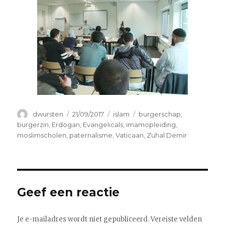
Auteur
Geplaatst
Categorieën
Tags
dwursten
21/09/2017
islam
burgerschap
,
op
burgerzin
,
Erdogan
,
Evangelicals
,
imamopleiding
,
moslimscholen
,
paternalisme
,
Vaticaan
,
Zuhal Demir
Geef een reactie
Je e-mailadres wordt niet gepubliceerd.
Vereiste velden