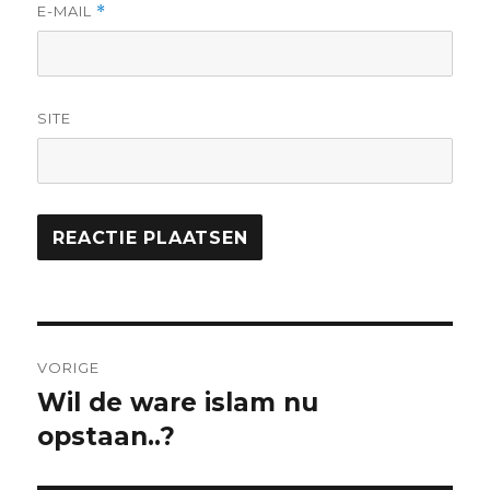
E-MAIL
*
SITE
Bericht
VORIGE
navigatie
Wil de ware islam nu
Vorig
bericht:
opstaan..?