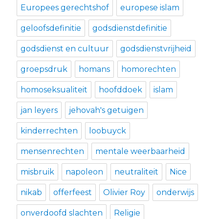
Europees gerechtshof
europese islam
geloofsdefinitie
godsdienstdefinitie
godsdienst en cultuur
godsdienstvrijheid
groepsdruk
homans
homorechten
homoseksualiteit
hoofddoek
islam
jan leyers
jehovah's getuigen
kinderrechten
loobuyck
mensenrechten
mentale weerbaarheid
misbruik
napoleon
neutraliteit
Nice
nikab
offerfeest
Olivier Roy
onderwijs
onverdoofd slachten
Religie