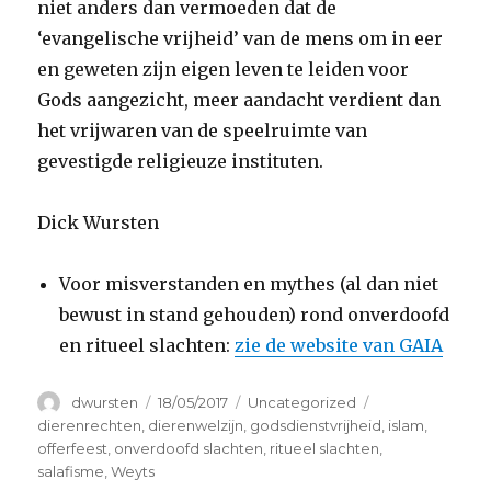
niet anders dan vermoeden dat de
‘evangelische vrijheid’ van de mens om in eer
en geweten zijn eigen leven te leiden voor
Gods aangezicht, meer aandacht verdient dan
het vrijwaren van de speelruimte van
gevestigde religieuze instituten.
Dick Wursten
Voor misverstanden en mythes (al dan niet
bewust in stand gehouden) rond onverdoofd
en ritueel slachten:
zie de website van GAIA
Auteur
Geplaatst
Categorieën
Tags
dwursten
18/05/2017
Uncategorized
op
dierenrechten
,
dierenwelzijn
,
godsdienstvrijheid
,
islam
,
offerfeest
,
onverdoofd slachten
,
ritueel slachten
,
salafisme
,
Weyts