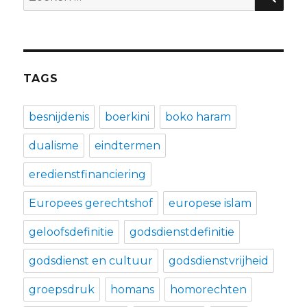
naar:
TAGS
besnijdenis
boerkini
boko haram
dualisme
eindtermen
eredienstfinanciering
Europees gerechtshof
europese islam
geloofsdefinitie
godsdienstdefinitie
godsdienst en cultuur
godsdienstvrijheid
groepsdruk
homans
homorechten