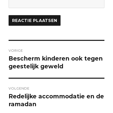
Bericht
VORIGE
navigatie
Bescherm kinderen ook tegen
Vorig
bericht:
geestelijk geweld
VOLGENDE
Redelijke accommodatie en de
Volgend
bericht:
ramadan