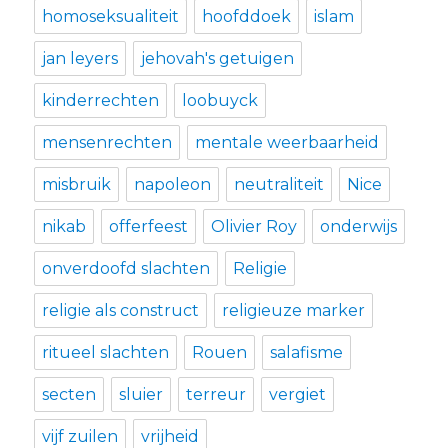
homoseksualiteit
hoofddoek
islam
jan leyers
jehovah's getuigen
kinderrechten
loobuyck
mensenrechten
mentale weerbaarheid
misbruik
napoleon
neutraliteit
Nice
nikab
offerfeest
Olivier Roy
onderwijs
onverdoofd slachten
Religie
religie als construct
religieuze marker
ritueel slachten
Rouen
salafisme
secten
sluier
terreur
vergiet
vijf zuilen
vrijheid