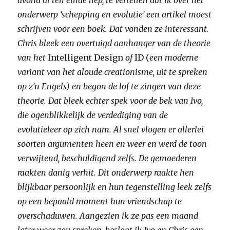
avond al ten einde liep, te vertellen dat ik over het
onderwerp ‘schepping en evolutie’ een artikel moest
schrijven voor een boek. Dat vonden ze interessant.
Chris bleek een overtuigd aanhanger van de theorie
van het
Intelligent Design
of
ID (
een moderne
variant van het aloude creationisme, uit te spreken
op z’n Engels) en begon de lof te zingen van deze
theorie. Dat bleek echter spek voor de bek van Ivo,
die ogenblikkelijk de verdediging van de
evolutieleer op zich nam. Al snel vlogen er allerlei
soorten argumenten heen en weer en werd de toon
verwijtend, beschuldigend zelfs. De gemoederen
raakten danig verhit. Dit onderwerp raakte hen
blijkbaar persoonlijk en hun tegenstelling leek zelfs
op een bepaald moment hun vriendschap te
overschaduwen.
Aangezien ik ze pas een maand