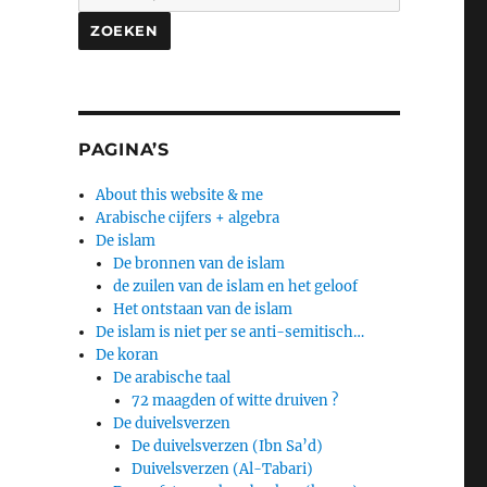
ZOEKEN
PAGINA’S
About this website & me
Arabische cijfers + algebra
De islam
De bronnen van de islam
de zuilen van de islam en het geloof
Het ontstaan van de islam
De islam is niet per se anti-semitisch…
De koran
De arabische taal
72 maagden of witte druiven ?
De duivelsverzen
De duivelsverzen (Ibn Sa’d)
Duivelsverzen (Al-Tabari)