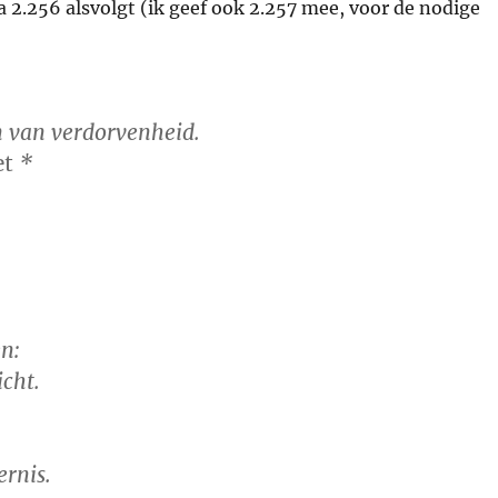
a 2.256 alsvolgt (ik geef ook 2.257 mee, voor de nodige
en van verdorvenheid.
et
*
n:
icht.
ernis.