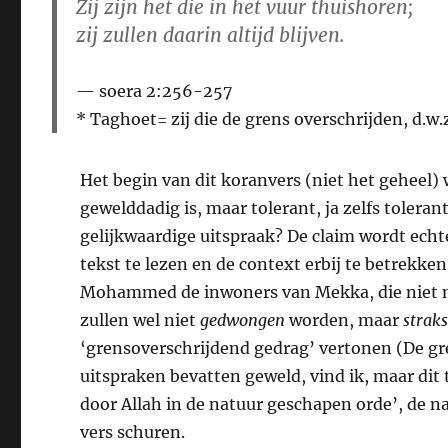
Zij zijn het die in het vuur thuishoren;
zij zullen daarin altijd blijven.
soera 2:256-257
*
Taghoet
= zij die de grens overschrijden, d.w
Het begin van dit koranvers (niet het geheel)
gewelddadig is, maar tolerant, ja zelfs tolera
gelijkwaardige uitspraak? De claim wordt echt
tekst te lezen en de context erbij te betrekke
Mohammed de inwoners van Mekka, die niet me
zullen wel niet
gedwongen
worden, maar
strak
‘grensoverschrijdend gedrag’ vertonen (De gre
uitspraken bevatten geweld, vind ik, maar dit t
door Allah in de natuur geschapen orde’, de na
vers schuren.