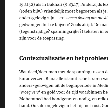
15.4152) als in Bukhari (9.83.17). Anderzijds
(Joden bijv.) vriendelijk moet begroeten als j
andersgelovig zijn – er is
geen dwang om mosli
gedwongen het te blijven? Zoals altijd: De ma
(tegenstrijdige? spanningsrijke?) teksten in
zijn voor de toepassing.
Contextualisatie en het problee
Wat deed/doet men met de spanning tussen de
koranverzen. Bijna alle islamitische leraren v
anders-gelovigen uit de beginperiode in Medina
‘
vroeg vers
‘ en gold voor de tijd waarbinnen het
Mohammed had bondgenoten nodig, en reikte 
hand. Ook de ongelovigen liet hij met rust. Go