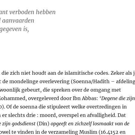
zant verboden hebben
id aanvaarden
gegeven is,
die zich niet houdt aan de islamitische codes. Zeker als 
it de mondelinge overlevering (Soenna/Hadith – afdelin
ewoonlijk gebeurt, die spreken over de omgang met
n Mohammed, overgeleverd door Ibn Abbas: ‘
Degene die zij
). Of de soenna die stipuleert welke overtredingen in
r slechts drie : moord, overspel en afvalligheid. Dat
e zijn godsdienst
(Din)
opgeeft en zichzelf losmaakt van de
zowel te vinden in de verzameling Muslim (16.4152 en