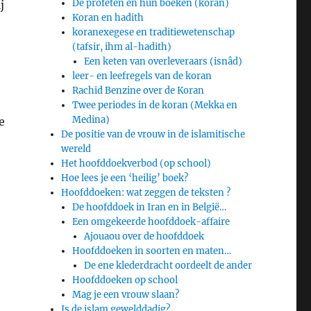
De profeten en hun boeken (koran)
j
Koran en hadith
koranexegese en traditiewetenschap
(tafsir, ihm al-hadith)
Een keten van overleveraars (isnâd)
leer- en leefregels van de koran
Rachid Benzine over de Koran
Twee periodes in de koran (Mekka en
Medina)
e
De positie van de vrouw in de islamitische
t
wereld
Het hoofddoekverbod (op school)
Hoe lees je een ‘heilig’ boek?
Hoofddoeken: wat zeggen de teksten ?
De hoofddoek in Iran en in België…
Een omgekeerde hoofddoek-affaire
Ajouaou over de hoofddoek
Hoofddoeken in soorten en maten…
De ene klederdracht oordeelt de ander
Hoofddoeken op school
Mag je een vrouw slaan?
Is de islam gewelddadig?