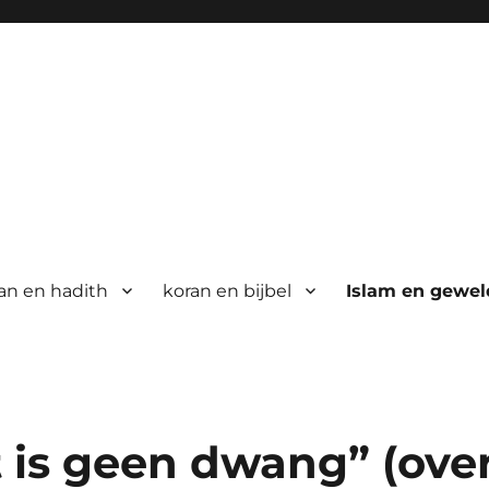
an en hadith
koran en bijbel
Islam en gewel
 is geen dwang” (ove