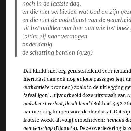
noch in de laatste dag,
en die niet verbieden wat God en zijn ge
en die niet de godsdienst van de waarhe
uit het midden van hen aan wie het boek 
totdat zij naar vermogen
onderdanig
de schatting betalen (9:29)
Dat klinkt niet erg geruststellend voor iemand 
hiernaast dan ook nog enkele passages legt u
authentieke
bronnen) zoals in de uitlegging g
‘afvalligen’. Bijvoorbeeld deze uitspraak va
godsdienst verlaat, doodt hem’
(Bukhari 4.52.260
aanmerking komen voor de doodstraf. Dat zijn e
laatste wordt alsvolgt omschreven:
‘iemand di
gemeenschap
(Djama’a). Deze overlevering is 