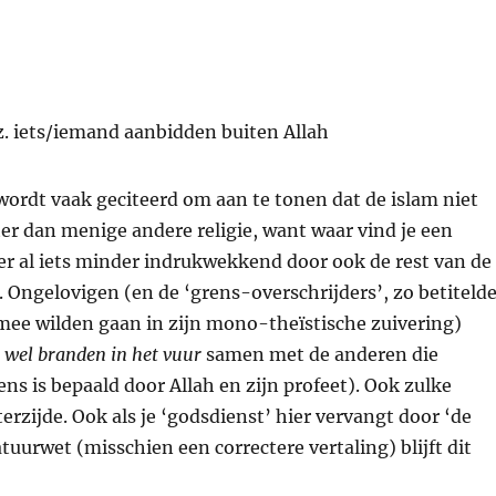
.z. iets/iemand aanbidden buiten Allah
 wordt vaak geciteerd om aan te tonen dat de islam niet
nter dan menige andere religie, want waar vind je een
er al iets minder indrukwekkend door ook de rest van de
n. Ongelovigen (en de ‘grens-overschrijders’, zo betiteld
e wilden gaan in zijn mono-theïstische zuivering)
s wel branden in het vuur
samen met de anderen die
ns is bepaald door Allah en zijn profeet). Ook zulke
erzijde. Ook als je ‘godsdienst’ hier vervangt door ‘de
tuurwet (misschien een correctere vertaling) blijft dit