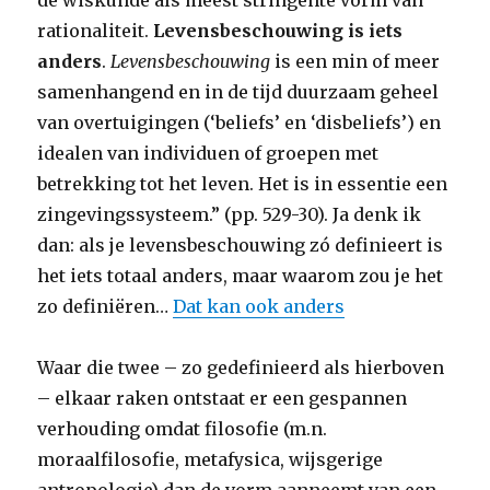
de wiskunde als meest stringente vorm van
rationaliteit.
Levensbeschouwing is iets
anders
.
Levensbeschouwing
is een min of meer
samenhangend en in de tijd duurzaam geheel
van overtuigingen (‘beliefs’ en ‘disbeliefs’) en
idealen van individuen of groepen met
betrekking tot het leven. Het is in essentie een
zingevingssysteem.” (pp. 529-30). Ja denk ik
dan: als je levensbeschouwing zó definieert is
het iets totaal anders, maar waarom zou je het
zo definiëren…
Dat kan ook anders
Waar die twee – zo gedefinieerd als hierboven
– elkaar raken ontstaat er een gespannen
verhouding omdat filosofie (m.n.
moraalfilosofie, metafysica, wijsgerige