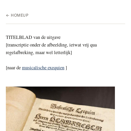
← HOME
UP
TITELBLAD van de uitgave
[transcriptie onder de afbeelding, ietwat vrij qua
regelafbreking, maar wel letterlijk]
[naar de
musicalische exequien
]