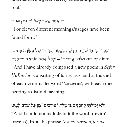
root.”
כִּי אֶחָד עֶשָׂר לְשׁוֹנוֹת נִמְצְאוּ בוֹ
“For eleven different meanings/usages have been
found for it.”
וְכַבַר חִבַּרְתִּי שִׁירָה חֲדָשָׁה בְּסֵפֶר הַבָּחוּר שֶׁל עֲשָׂרָה בַּתִּים,
וּבְסוֹף כָּל בַּיִת מִלַּת ‘עֲרָבִים’ – וּלְכָל אֶחָד הוֹרָאָה מִיּוּחֶדֶת
Sefer
“And I have already composed a new poem in
HaBachur
consisting of ten verses, and at the end
‘ʿaravim’
of each verse is the word
, with each one
bearing a distinct meaning.”
וְלֹא יָכוֹלְתִּי לְהַכְנִיס בּוֹ מִלַּת ‘עוֹרְבִים’ מִן
כָּל עוֹרֵב לְמִינוֹ
‘orvim’
“And I could not include in it the word
‘every raven after its
(ravens), from the phrase