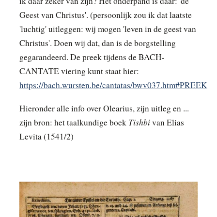
ik daar zeker van zijn? Het onderpand is daar: 'de
Geest van Christus'. (persoonlijk zou ik dat laatste
'luchtig' uitleggen: wij mogen 'leven in de geest van
Christus'. Doen wij dat, dan is de borgstelling
gegarandeerd. De preek tijdens de BACH-
CANTATE
viering kunt staat hier:
https://bach.wursten.be/cantatas/bwv037.htm#PREEK
Hieronder alle info over Olearius, zijn uitleg en ...
Tishbi
zijn bron: het taalkundige boek
van Elias
Levita (1541/2)