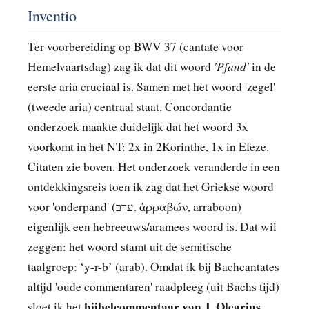
Inventio
Ter voorbereiding op BWV 37 (cantate voor
'Pfand'
Hemelvaartsdag) zag ik dat dit woord
in de
eerste aria cruciaal is. Samen met het woord 'zegel'
(tweede aria) centraal staat. Concordantie
onderzoek maakte duidelijk dat het woord 3x
voorkomt in het NT: 2x in 2Korinthe, 1x in Efeze.
Citaten zie boven. Het onderzoek veranderde in een
ontdekkingsreis toen ik zag dat het Griekse woord
voor 'onderpand' (ערב. ἀρραβών, arraboon)
eigenlijk een hebreeuws/aramees woord is. Dat wil
zeggen: het woord stamt uit de semitische
taalgroep: ‘y-r-b’ (arab). Omdat ik bij Bachcantates
altijd 'oude commentaren' raadpleeg (uit Bachs tijd)
bijbelcommentaar van J. Olearius
sloet ik het