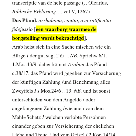
transcriptie van de hele passage (J. Olearius,
Biblische Erklärung
…, vol V, 1267)
Das Pfand.
arrhabona
cautio, qva ratificatur
,
fidejussio
een waarborg waarmee de
[
borgstelling wordt bekrachtigd
].
Arab heist sich in eine Sache mischen wie ein
I
NB.
Bürge
der gut sagt ערב ...
Sprichw.6/1.
Arabon
1.Mos.43/9. daher kömmt
das Pfand
c.38/17. das Pfand wird gegeben zur Versicherung
der künftigen Zahlung /und Benehmung alles
I
NB.
Zweyffels
s.Mos.24/6 .. 13.
und ist sonst
unterschieden von dem Angelde / oder
angefangenen Zahlung /wie auch von dem
I
Mahl=Schatz
welchen verlobte Persohnen
einander geben zur Versicherung der ehelichen
Liebe und Treue. Und vom Geisel / 2.Kön.14/14.