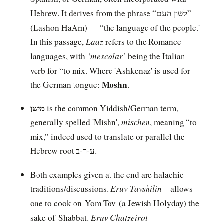
Hebrew. It derives from the phrase “לשון העם”
(Lashon HaAm) — “the language of the people.'
Laaz
In this passage,
refers to the Romance
‘mescolar’
languages, with
being the Italian
verb for “to mix. Where 'Ashkenaz' is used for
Moshn
the German tongue:
.
מישן
is the common Yiddish/German term,
mischen
generally spelled 'Mishn',
, meaning “to
mix,” indeed used to translate or parallel the
Hebrew root ע-ר-ב.
Both examples given at the end are halachic
Eruv Tavshilin
traditions/discussions.
—allows
one to cook on Yom Tov (a Jewish Holyday) the
Eruv Chatzeirot
sake of Shabbat.
—