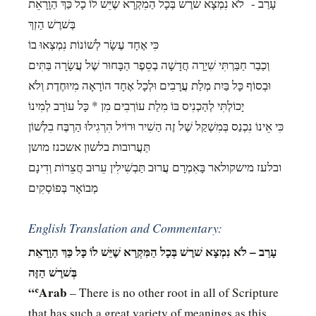
עָרַב - לֹא נִמְצָא שׁרֶשׁ בְּכָל הַמִקְרָא שֶׁיֵּשׁ לוֹ כָל כַּךְ הַוָרָאֵת
בְּשׁרֶשׁ הַזְךְ
כִּי אֶחָד עֶשָׂר לְשׁוֹנוֹת נִמְצְאוּ בוֹ
וְכַבַר חַבַּרְתִּי שִׁיָרָה חֲדָשָׁה בְסֵפֶר הַבָּחוּר שֶׁל עֲשָׂרָה בַּתִּים
וּבְסוֹף כָּל בַּיִת מְלַת עֲרָבִים וּלְכָל אֶחָד הוֹרָאָה מִיוּחֶדֶת וְלֹא
יָכוֹלְתִּי לְהַכְנִיס בּוֹ מִלַת עוֹרְבִים מִן * כָּל עוֹרָב לְמִינוֹ
כִּי אֵינוֹ נִכְנַס בְּמִשְׁקַל שֶׁל זֶה הַשִׁיר וּרוֹיל הִרְגִילוּ הַרְבֶּח בִלְשׁוֹן
תַּעֲרובות בלשון אשכנז מושן
ובלעז מישקולאר בָּאִמְרָם עֲרוּב תַּבְשִׁילִין עֵרוּב חֲצֵרוֹת וְדִינָם
מְבוֹאָר בְּפוֹסְקִים
English Translation and Commentary:
עָרַב – לֹא נִמְצָא שׁרֶשׁ בְּכָל הַמִּקְרָא שֶׁיֵּשׁ לוֹ כָּל כַּךְ הַוָרָאֵת
בְּשׁרֶשׁ הַזֶּה
“ʿArab
– There is no other root in all of Scripture
that has such a great variety of meanings as this