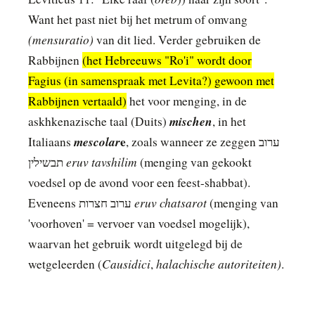
Want het past niet bij het metrum of omvang
(mensuratio)
van dit lied. Verder gebruiken de
Rabbijnen
(het Hebreeuws "Ro'i" wordt door
Fagius (in samenspraak met Levita?) gewoon met
Rabbijnen vertaald)
het voor menging, in de
mischen
askhkenazische taal (Duits)
, in het
mescolar
e
Italiaans
, zoals wanneer ze zeggen ערוב
eruv tavshilim
תבשילין
(menging van gekookt
voedsel op de avond voor een feest-shabbat).
eruv chatsarot
Eveneens ערוב חצרות
(menging van
'voorhoven' = vervoer van voedsel mogelijk),
waarvan het gebruik wordt uitgelegd bij de
Causidici
halachische autoriteiten)
wetgeleerden (
,
.