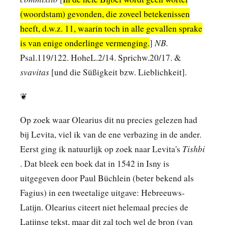
(woordstam) gevonden, die zoveel betekenissen
heeft, d.w.z. 11, waarin toch in alle gevallen sprake
NB.
is van enige onderlinge vermenging.
]
Psal.119/122. HoheL.2/14. Sprichw.20/17. &
svavitas
[und die Süßigkeit bzw. Lieblichkeit].
❦
Op zoek waar Olearius dit nu precies gelezen had
bij Levita, viel ik van de ene verbazing in de ander.
Tishbi
Eerst ging ik natuurlijk op zoek naar Levita's
. Dat bleek een boek dat in 1542 in Isny is
uitgegeven door Paul Büchlein (beter bekend als
Fagius) in een tweetalige uitgave: Hebreeuws-
Latijn. Olearius citeert niet helemaal precies de
Latijnse tekst, maar dit zal toch wel de bron (van