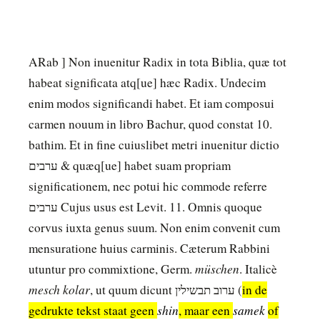
ARab ] Non inuenitur Radix in tota Biblia, quæ tot
habeat significata atq[ue] hæc Radix. Undecim
enim modos significandi habet. Et iam composui
carmen nouum in libro Bachur, quod constat 10.
bathim. Et in fine cuiuslibet metri inuenitur dictio
ערבים & quæq[ue] habet suam propriam
significationem, nec potui hic commode referre
ערבים Cujus usus est Levit. 11. Omnis quoque
corvus iuxta genus suum. Non enim convenit cum
mensuratione huius carminis. Cæterum Rabbini
müschen
utuntur pro commixtione, Germ.
. Italicè
mesch kolar
, ut quum dicunt ערוב תבשילין (
in de
shin
samek
gedrukte tekst staat geen
, maar een
of