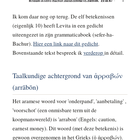
Ik kom daar nog op terug. De elf betekenissen
(eigenlijk 10) heeft Levita in een gedicht
uiteengezet in zijn grammaticaboek (sefer-ha-
Bachur).
Hier een link naar dit gedicht
.
Bovenstaande tekst bespreek ik
verderop
in détail.
Taalkundige achtergrond van ἀρραβών
(arrābōn)
Het aramese woord voor 'onderpand', 'aanbetaling' ,
'voorschot' (een onmisbare term uit de
koopmanswereld) is 'arrabon' (Engels: caution,
earnest money). Dit woord (met deze betekenis) is
gewoon overgenomen in het Grieks (ὁ ἀρραβών).