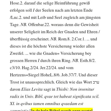
Hose.2. darauf die selige Heimführung gewiß
I
erfolgen soll
der Seelen nach am letzten Ende
/Luc.2. und mit Leib und Seel zugleich am jüngsten
NB.
Tage.
Offenbar.22. woraus denn die Gewisheit
unserer Seligkeit im Reich der Gnaden und Ehren /
NB.
überflüssig erscheinet.
Rom.8. 2.Cor.1. ... und
dieses ist die höchste Versicherung wieder allen
Zweifel. ... wie die Gnaden= Versicherung bey
I
NB.
grossen Herren
durch ihren Ring.
Esth.8/2.
c3/10. Hag.2/24. Jer.22/24. und vom
Hertzens=Siegel HoheL.8/6. Job.37/7. Und dieser
Trost ist unaussprechlich. Gleich wie das Wort ערב
Elias Levita
Thisbi: Non invenitur
davon
sagt in
radix in Univ. Bibl. qvae tot habeat significata scil.
XI. in qvibus tamen omnibus qvaedam est
commixtio
[
In de hele Bijbel wordt geen wortel