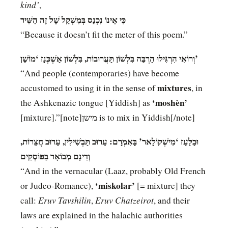
kind’
,
כִּי אֵינוֹ נִכְנַס בְּמִשְׁקַל שֶׁל זֶה הַשִּׁיר
“Because it doesn’t fit the meter of this poem.”
וְרוֹאִי הִרְגִּילוּ הַרְבֶּה בִּלְשׁוֹן תַּעֲרוּבוֹת, בִּלְשׁוֹן אַשְׁכְּנָז ‘מוֹשֶׁן’
“And people (contemporaries) have become
mixtures
accustomed to using it in the sense of
, in
‘moshèn’
the Ashkenazic tongue [Yiddish] as
[mixture].”[note]מישן is to mix in Yiddish[/note]
וּבַלַּעַז ‘מִישְׁקוֹלָאר’ בָּאִמְרָם: עֵרוּב תַּבְשִׁילִין, עֵרוּב חֲצֵרוֹת,
וְדִינָם מְבוֹאָר בַּפּוֹסְקִים
“And in the vernacular (Laaz, probably Old French
‘miskolar’
or Judeo-Romance),
[= mixture] they
Eruv Tavshilin
Eruv Chatzeirot
call:
,
, and their
laws are explained in the halachic authorities