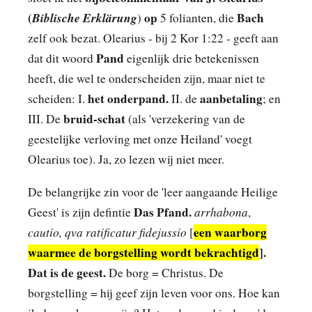
(
Biblische Erklärung
op
Bach
)
5 folianten, die
zelf ook bezat. Olearius - bij 2 Kor 1:22 - geeft aan
Pand
dat dit woord
eigenlijk drie betekenissen
heeft, die wel te onderscheiden zijn, maar niet te
het onderpand.
aanbetaling
scheiden: I.
II. de
; en
bruid-schat
III. De
(als 'verzekering van de
geestelijke verloving met onze Heiland' voegt
Olearius toe). Ja, zo lezen wij niet meer
.
De belangrijke zin voor de 'leer aangaande Heilige
Das Pfand.
arrhabona
Geest' is zijn defintie
,
cautio, qva ratificatur fidejussio
een waarborg
[
waarmee de borgstelling wordt bekrachtigd
].
Dat is de geest.
De borg = Christus. De
borgstelling = hij geef zijn leven voor ons. Hoe kan