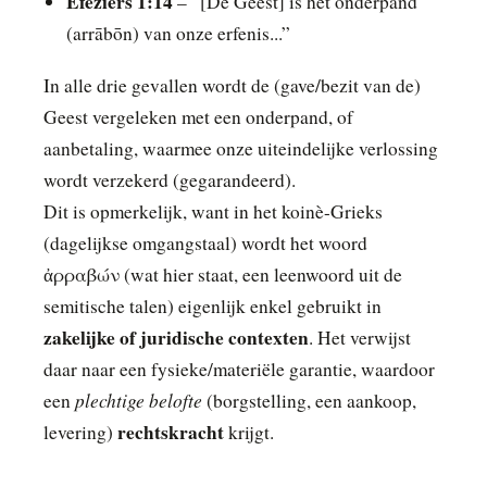
Efeziërs 1:14
– “[De Geest] is het onderpand
(arrābōn) van onze erfenis...”
In alle drie gevallen wordt de (gave/bezit van de)
Geest vergeleken met een onderpand, of
aanbetaling, waarmee onze uiteindelijke verlossing
wordt verzekerd (gegarandeerd).
Dit is opmerkelijk, want in het koinè-Grieks
(dagelijkse omgangstaal) wordt het woord
ἀρραβών (wat hier staat, een leenwoord uit de
semitische talen) eigenlijk enkel gebruikt in
zakelijke of juridische contexten
. Het verwijst
daar naar een fysieke/materiële garantie, waardoor
plechtige belofte
een
(borgstelling, een aankoop,
rechtskracht
levering)
krijgt.