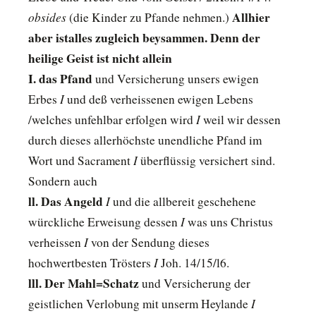
obsides
Allhier
(die Kinder zu Pfande nehmen.)
aber istalles zugleich beysammen. Denn der
heilige Geist ist nicht allein
I. das Pfand
und Versicherung unsers ewigen
I
Erbes
und deß verheissenen ewigen Lebens
I
/welches unfehlbar erfolgen wird
weil wir dessen
durch dieses allerhöchste unendliche Pfand im
I
Wort und Sacrament
überflüssig versichert sind.
Sondern auch
ll. Das Angeld
I
und die allbereit geschehene
I
würckliche Erweisung dessen
was uns Christus
I
verheissen
von der Sendung dieses
I
hochwertbesten Trösters
Joh. 14/15/l6.
lll. Der Mahl=Schatz
und Versicherung der
I
geistlichen Verlobung mit unserm Heylande