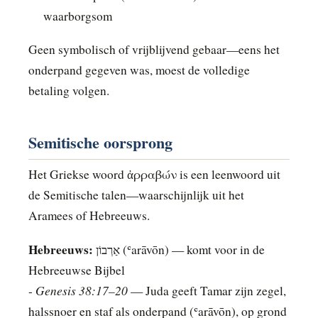
waarborgsom
Geen symbolisch of vrijblijvend gebaar—eens het
onderpand gegeven was, moest de volledige
betaling volgen.
Semitische oorsprong
Het Griekse woord ἀρραβών is een leenwoord uit
de Semitische talen—waarschijnlijk uit het
Aramees of Hebreeuws.
Hebreeuws:
אַרְבוֹן (ʿarāvōn) — komt voor in de
Hebreeuwse Bijbel
Genesis 38:17–20
-
— Juda geeft Tamar zijn zegel,
halssnoer en staf als onderpand (ʿarāvōn), op grond