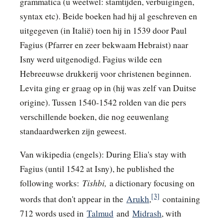
grammatica (u weetwel: stamtijden, verbuigingen,
syntax etc). Beide boeken had hij al geschreven en
uitgegeven (in Italië) toen hij in 1539 door Paul
Fagius (Pfarrer en zeer bekwaam Hebraist) naar
Isny werd uitgenodigd. Fagius wilde een
Hebreeuwse drukkerij voor christenen beginnen.
Levita ging er graag op in (hij was zelf van Duitse
origine). Tussen 1540-1542 rolden van die pers
verschillende boeken, die nog eeuwenlang
standaardwerken zijn geweest.
Van wikipedia (engels): During Elia's stay with
Fagius (until 1542 at Isny), he published the
Tishbi,
following works:
a dictionary focusing on
[3]
words that don't appear in the
Arukh
,
containing
712 words used in
Talmud
and
Midrash
, with