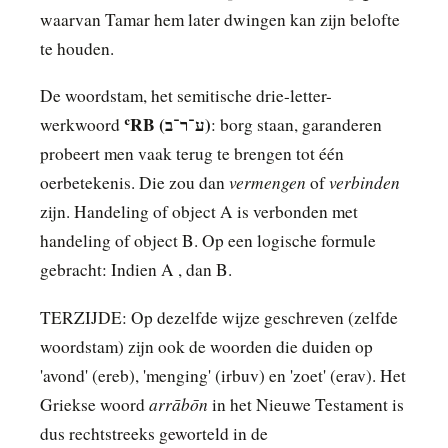
waarvan Tamar hem later dwingen kan zijn belofte
te houden.
De woordstam, het semitische drie-letter-
ʿRB (ע־ר־ב)
werkwoord
: borg staan, garanderen
probeert men vaak terug te brengen tot één
vermengen
verbinden
oerbetekenis. Die zou dan
of
zijn. Handeling of object A is verbonden met
handeling of object B. Op een logische formule
gebracht: Indien A , dan B.
TERZIJDE: Op dezelfde wijze geschreven (zelfde
woordstam) zijn ook de woorden die duiden op
'avond' (ereb), 'menging' (irbuv) en 'zoet' (erav). Het
arrābōn
Griekse woord
in het Nieuwe Testament is
dus rechtstreeks geworteld in de