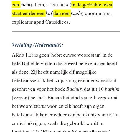
mem
een
). Item, ערוב חצרות (
in de gedrukte tekst
kaf
tsade
staat eerder een
dan een
) quorum ritus
explicatur apud Causidicos.
Vertaling (Nederlands):
ARab ] Er is geen 'hebreeuwse woordstam' in de
hele Bijbel te vinden die zoveel betekenissen heeft
als deze. Zij heeft namelijk elf mogelijke
betekenissen. Ik heb zopas nog een nieuw gedicht
Bachur
bathim
geschreven voor het boek
, dat uit 10
(verzen) bestaat. En aan het eind van elk vers komt
het woord ערבים voor, en elk heeft zijn eigen
betekenis. Ik kon er echter een betekenis van ערבים
er niet inkrijgen, zoals die gebruikt wordt in
oreb
Leviticus 11: "Elke raaf (
)) naar zijn soort".