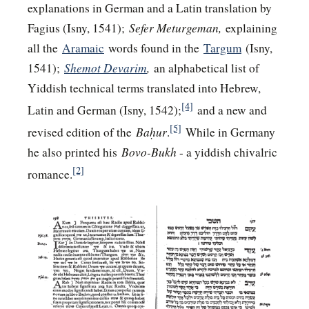
explanations in German and a Latin translation by
Sefer Meturgeman,
Fagius (Isny, 1541);
explaining
all the
Aramaic
words found in the
Targum
(Isny,
Shemot Devarim
,
1541);
an alphabetical list of
Yiddish technical terms translated into Hebrew,
[4]
Latin and German (Isny, 1542);
and a new and
[5]
Baḥur
revised edition of the
.
While in Germany
Bovo-Bukh
he also printed his
- a yiddish chivalric
[2]
romance.