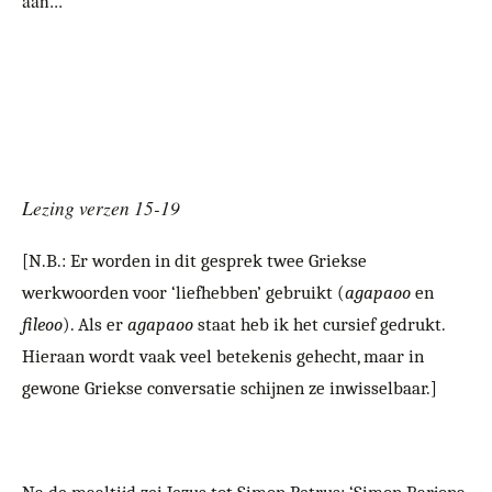
aan...
Lezing verzen 15-19
[N.B.: Er worden in dit gesprek twee Griekse
werkwoorden voor ‘liefhebben’ gebruikt (
agapaoo
en
fileoo
). Als er
agapaoo
staat heb ik het cursief gedrukt.
Hieraan wordt vaak veel betekenis gehecht, maar in
gewone Griekse conversatie schijnen ze inwisselbaar.]
Na de maaltijd zei Jezus tot Simon Petrus: ‘Simon Barjona,