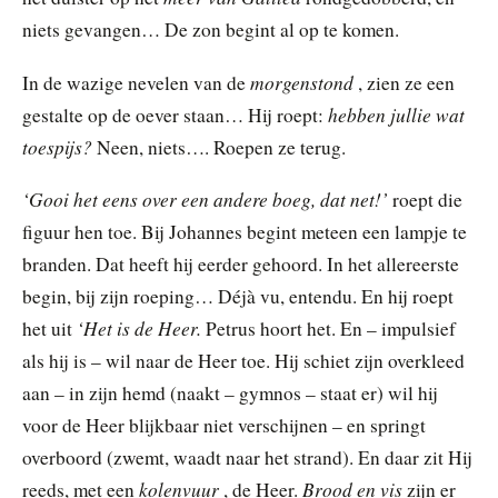
niets gevangen… De zon begint al op te komen.
morgenstond
In de wazige nevelen van de
, zien ze een
hebben jullie wat
gestalte op de oever staan… Hij roept:
toespijs?
Neen, niets…. Roepen ze terug.
‘Gooi het eens over een andere boeg, dat net!’
roept die
figuur hen toe. Bij Johannes begint meteen een lampje te
branden. Dat heeft hij eerder gehoord. In het allereerste
begin, bij zijn roeping… Déjà vu, entendu. En hij roept
‘Het is de Heer.
het uit
Petrus hoort het. En – impulsief
als hij is – wil naar de Heer toe. Hij schiet zijn overkleed
aan – in zijn hemd (naakt – gymnos – staat er) wil hij
voor de Heer blijkbaar niet verschijnen – en springt
overboord (zwemt, waadt naar het strand). En daar zit Hij
kolenvuur
Brood en vis
reeds, met een
, de Heer.
zijn er