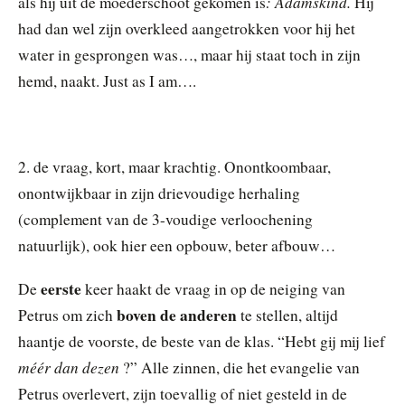
: Adamskind.
als hij uit de moederschoot gekomen is
Hij
had dan wel zijn overkleed aangetrokken voor hij het
water in gesprongen was…, maar hij staat toch in zijn
hemd, naakt. Just as I am….
2. de vraag, kort, maar krachtig. Onontkoombaar,
onontwijkbaar in zijn drievoudige herhaling
(complement van de 3-voudige verloochening
natuurlijk), ook hier een opbouw, beter afbouw…
eerste
De
keer haakt de vraag in op de neiging van
boven de anderen
Petrus om zich
te stellen, altijd
haantje de voorste, de beste van de klas. “Hebt gij mij lief
méér dan dezen
?” Alle zinnen, die het evangelie van
Petrus overlevert, zijn toevallig of niet gesteld in de