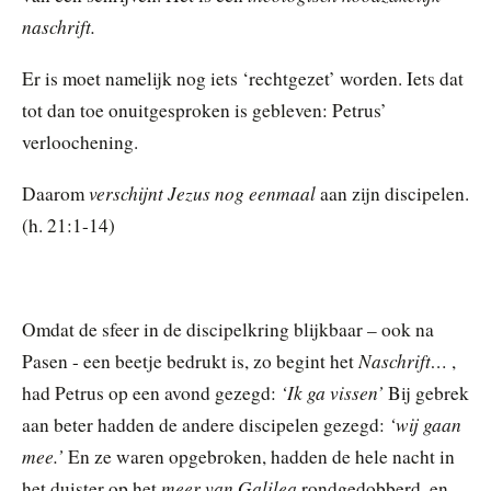
naschrift.
Er is moet namelijk nog iets ‘rechtgezet’ worden. Iets dat
tot dan toe onuitgesproken is gebleven: Petrus’
verloochening.
verschijnt Jezus nog eenmaal
Daarom
aan zijn discipelen.
(h. 21:1-14)
Omdat de sfeer in de discipelkring blijkbaar – ook na
Naschrift…
Pasen - een beetje bedrukt is, zo begint het
,
‘Ik ga vissen’
had Petrus op een avond gezegd:
Bij gebrek
‘wij gaan
aan beter hadden de andere discipelen gezegd:
mee.’
En ze waren opgebroken, hadden de hele nacht in
meer van Galilea
het duister op het
rondgedobberd, en