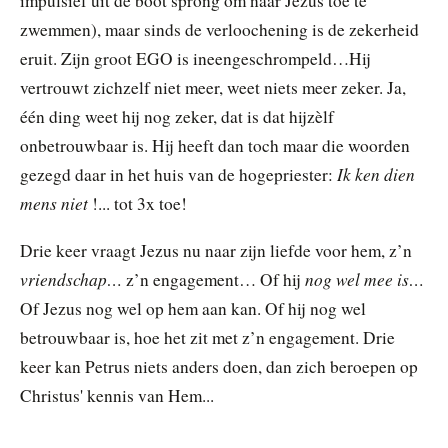
impulsief uit de boot sprong om naar Jezus toe te
zwemmen), maar sinds de verloochening is de zekerheid
eruit. Zijn groot EGO is ineengeschrompeld…Hij
vertrouwt zichzelf niet meer, weet niets meer zeker. Ja,
één ding weet hij nog zeker, dat is dat hijzèlf
onbetrouwbaar is. Hij heeft dan toch maar die woorden
Ik ken dien
gezegd daar in het huis van de hogepriester:
mens niet
!... tot 3x toe!
Drie keer vraagt Jezus nu naar zijn liefde voor hem, z’n
vriendschap…
nog wel mee is…
z’n engagement… Of hij
Of Jezus nog wel op hem aan kan. Of hij nog wel
betrouwbaar is, hoe het zit met z’n engagement. Drie
keer kan Petrus niets anders doen, dan zich beroepen op
Christus' kennis van Hem...