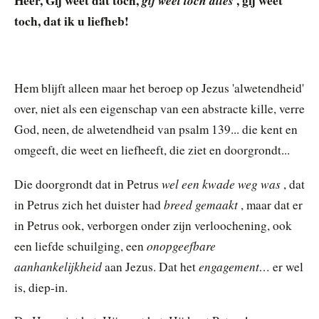
Heer, Gij weet dat toch,
gij weet toch alles
, gij weet
toch, dat ik u liefheb!
Hem blijft alleen maar het beroep op Jezus 'alwetendheid'
over, niet als een eigenschap van een abstracte kille, verre
God, neen, de alwetendheid van psalm 139... die kent en
omgeeft, die weet en liefheeft, die ziet en doorgrondt...
wel een kwade weg was
Die doorgrondt dat in Petrus
, dat
breed gemaakt
in Petrus zich het duister had
, maar dat er
in Petrus ook, verborgen onder zijn verloochening, ook
onopgeefbare
een liefde schuilging, een
aanhankelijkheid
engagement…
aan Jezus. Dat het
er wel
is, diep-in.