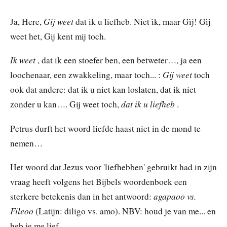
Gìj weet
Ja, Here,
dat ik u liefheb. Niet ìk, maar Gìj! Gìj
weet het, Gij kent mij toch.
Ik weet
, dat ik een stoefer ben, een betweter…, ja een
Gij weet
loochenaar, een zwakkeling, maar toch... :
toch
ook dat andere: dat ik u niet kan loslaten, dat ik niet
dat ik u liefheb
zonder u kan…. Gij weet toch,
.
Petrus durft het woord liefde haast niet in de mond te
nemen…
Het woord dat Jezus voor 'liefhebben' gebruikt had in zijn
vraag heeft volgens het Bijbels woordenboek een
agapaoo vs.
sterkere betekenis dan in het antwoord:
Fileoo
(Latijn: diligo vs. amo). NBV: houd je van me... en
heb je me lief...