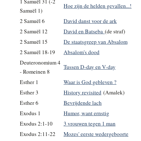
1 Samuël 31 (-2
Hoe zijn de helden gevallen...!
Samuël 1)
2 Samuël 6
David danst voor de ark
2 Samuël 12
David en Batseba
(de straf)
2 Samuël 15
De staatsgreep van Absalom
2 Samuël 18-19
Absalom's dood
Deuteronomium 4
Tussen D-day en V-day
- Romeinen 8
Esther 1
Waar is God gebleven ?
Esther 3
History revisited
(Amalek)
Esther 6
Bevrijdende lach
Exodus 1
Humor, want ernstig
Exodus 2:1-10
3 vrouwen tegen 1 man
Exodus 2:11-22
Mozes' eerste wedergeboorte