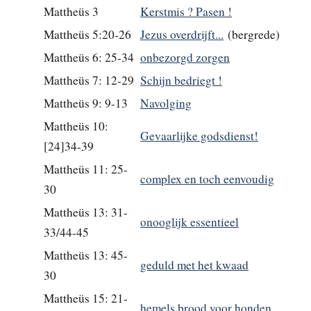
Mattheüs 3
Kerstmis ? Pasen !
Mattheüs 5:20-26
Jezus overdrijft...
(bergrede)
Mattheüs 6: 25-34
onbezorgd zorgen
Mattheüs 7: 12-29
Schijn bedriegt !
Mattheüs 9: 9-13
Navolging
Mattheüs 10:
Gevaarlijke godsdienst!
[24]34-39
Mattheüs 11: 25-
complex en toch eenvoudig
30
Mattheüs 13: 31-
onooglijk essentieel
33/44-45
Mattheüs 13: 45-
geduld met het kwaad
30
Mattheüs 15: 21-
hemels brood voor honden