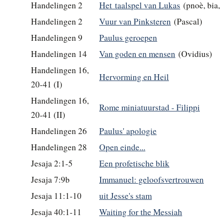
Handelingen 2
Het taalspel van Lukas
(pnoè, bia,
Handelingen 2
Vuur van Pinksteren
(Pascal)
Handelingen 9
Paulus geroepen
Handelingen 14
Van goden en mensen
(Ovidius)
Handelingen 16,
Hervorming en Heil
20-41 (I)
Handelingen 16,
Rome miniatuurstad - Filippi
20-41 (II)
Handelingen 26
Paulus' apologie
Handelingen 28
Open einde...
Jesaja 2:1-5
Een profetische blik
Jesaja 7:9b
Immanuel: geloofsvertrouwen
Jesaja 11:1-10
uit Jesse's stam
Jesaja 40:1-11
Waiting for the Messiah