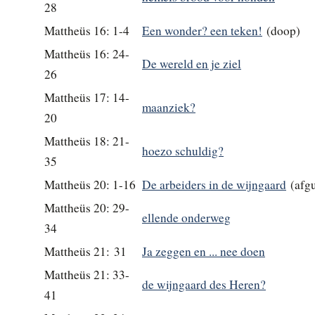
28
Mattheüs 16: 1-4
Een wonder? een teken!
(doop)
Mattheüs 16: 24-
De wereld en je ziel
26
Mattheüs 17: 14-
maanziek?
20
Mattheüs 18: 21-
hoezo schuldig?
35
Mattheüs 20: 1-16
De arbeiders in de wijngaard
(afgu
Mattheüs 20: 29-
ellende onderweg
34
Mattheüs 21: 31
Ja zeggen en ... nee doen
Mattheüs 21: 33-
de wijngaard des Heren?
41