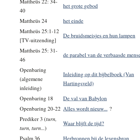
Mattheüs 22: 34-
het grote gebod
40
Mattheüs 24
het einde
Mattheüs 25:1-12
De bruidsmeisjes en hun lampen
[TV-uitzending]
Mattheüs 25: 31-
de parabel van de verbaasde mens
46
Openbaring
Inleiding op dit bijbelboek (Van
(algemene
Hartingsveld)
inleiding)
Openbaring 18
De val van Babylon
Openbaring 20-22
Alles wordt nieuw...
?
turn,
Prediker 3 (
Waar blijft de tijd?
turn, turn...
)
Psalm 36
Herbronnen bij de levensbron