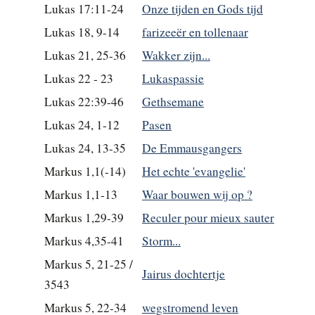
Lukas 17:11-24
Onze tijden en Gods tijd
Lukas 18, 9-14
farizeeër en tollenaar
Lukas 21, 25-36
Wakker zijn...
Lukas 22 - 23
Lukaspassie
Lukas 22:39-46
Gethsemane
Lukas 24, 1-12
Pasen
Lukas 24, 13-35
De Emmausgangers
Markus 1,1(-14)
Het echte 'evangelie'
Markus 1,1-13
Waar bouwen wij op ?
Markus 1,29-39
Reculer pour mieux sauter
Markus 4,35-41
Storm...
Markus 5, 21-25 /
Jairus dochtertje
3543
Markus 5, 22-34
wegstromend leven