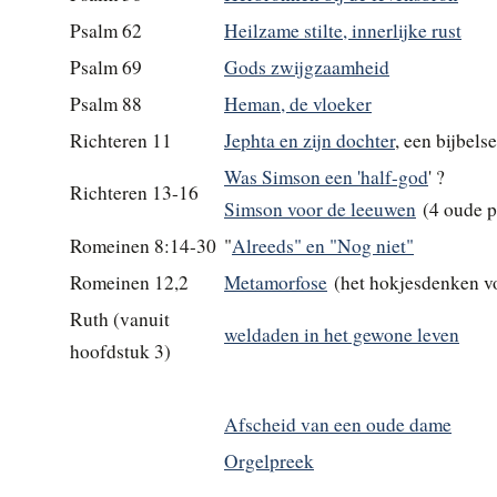
Psalm 62
Heilzame stilte, innerlijke rust
Psalm 69
Gods zwijgzaamheid
Psalm 88
Heman, de vloeker
Richteren 11
Jephta en zijn dochter
, een bijbels
Was Simson een 'half-god
' ?
Richteren 13-16
Simson voor de leeuwen
(4 oude p
Romeinen 8:14-30
"
Alreeds" en "Nog niet"
Romeinen 12,2
Metamorfose
(het hokjesdenken vo
Ruth (vanuit
weldaden in het gewone leven
hoofdstuk 3)
Afscheid van een oude dame
Orgelpreek