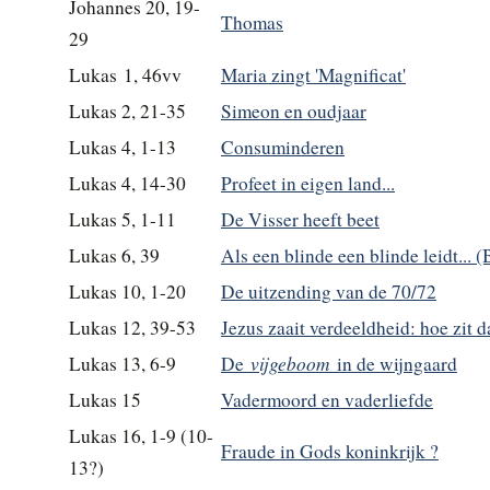
Johannes 20, 19-
Thomas
29
Lukas 1, 46vv
Maria zingt 'Magnificat'
Lukas 2, 21-35
Simeon en oudjaar
Lukas 4, 1-13
Consuminderen
Lukas 4, 14-30
Profeet in eigen land...
Lukas 5, 1-11
De Visser heeft beet
Lukas 6, 39
Als een blinde een blinde leidt... 
Lukas 10, 1-20
De uitzending van de 70/72
Lukas 12, 39-53
Jezus zaait verdeeldheid: hoe zit d
vijgeboom
Lukas 13, 6-9
De
in de wijngaard
Lukas 15
Vadermoord en vaderliefde
Lukas 16, 1-9 (10-
Fraude in Gods koninkrijk ?
13?)