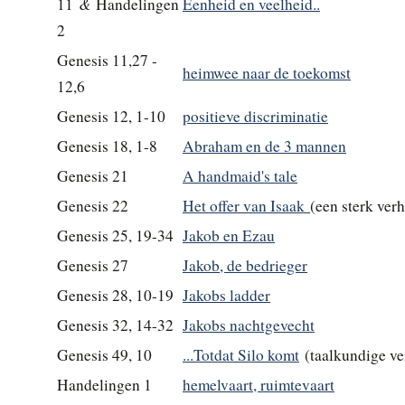
&
11
Handelingen
Eenheid en veelheid..
2
Genesis 11,27 -
heimwee naar de toekomst
12,6
Genesis 12, 1-10
positieve discriminatie
Genesis 18, 1-8
Abraham en de 3 mannen
Genesis 21
A handmaid's tale
Genesis 22
Het offer van Isaak
(een sterk verh
Genesis 25, 19-34
Jakob en Ezau
Genesis 27
Jakob, de bedrieger
Genesis 28, 10-19
Jakobs ladder
Genesis 32, 14-32
Jakobs nachtgevecht
Genesis 49, 10
...Totdat Silo komt
(taalkundige ve
Handelingen 1
hemelvaart, ruimtevaart