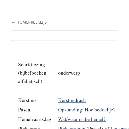
← HOME
PREEKLIJST
Schriftlezing
(bijbelboeken
onderwerp
alfabetisch)
Kerstmis
Kerstmidrash
Pasen
Opstanding: Hoe bedoel je?
Hemelvaartsdag
Wat/waar is die hemel?
of
Pinksteren
Pinkstervuur
(Pascal)
Levensa