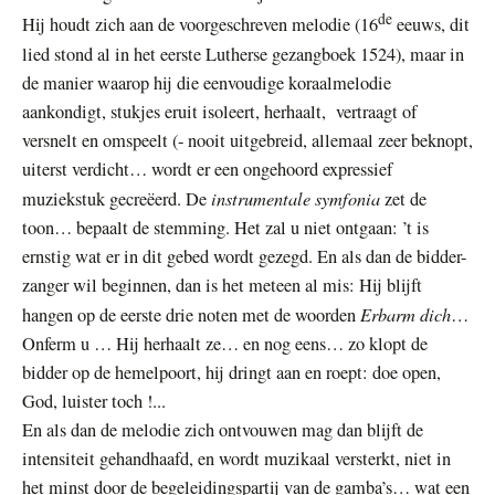
de
Hij houdt zich aan de voorgeschreven melodie (16
eeuws, dit
lied stond al in het eerste Lutherse gezangboek 1524), maar in
de manier waarop hij die eenvoudige koraalmelodie
aankondigt, stukjes eruit isoleert, herhaalt, vertraagt of
versnelt en omspeelt (- nooit uitgebreid, allemaal zeer beknopt,
uiterst verdicht… wordt er een ongehoord expressief
instrumentale symfonia
muziekstuk gecreëerd. De
zet de
toon… bepaalt de stemming. Het zal u niet ontgaan: ’t is
ernstig wat er in dit gebed wordt gezegd. En als dan de bidder-
zanger wil beginnen, dan is het meteen al mis: Hij blijft
Erbarm dich
hangen op de eerste drie noten met de woorden
…
Onferm u … Hij herhaalt ze… en nog eens… zo klopt de
bidder op de hemelpoort, hij dringt aan en roept: doe open,
God, luister toch !...
En als dan de melodie zich ontvouwen mag dan blijft de
intensiteit gehandhaafd, en wordt muzikaal versterkt, niet in
het minst door de begeleidingspartij van de gamba’s… wat een