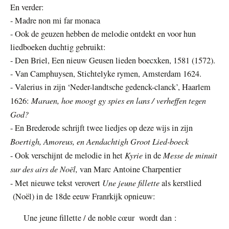
En verder:
- Madre non mi far monaca
- Ook de geuzen hebben de melodie ontdekt en voor hun
liedboeken duchtig gebruikt:
- Den Briel, Een nieuw Geusen lieden boecxken, 1581 (1572).
- Van Camphuysen, Stichtelyke rymen, Amsterdam 1624.
- Valerius in zijn ‘
Neder-landtsche gedenck-clanck’, Haarlem
Maraen, hoe moogt gy spies en lans /
verheffen tegen
1626
:
God?
- En Brederode schrijft twee liedjes op deze wijs in zijn
Boertigh, Amoreus, en Aendachtigh Groot Lied-boeck
Kyrie
Messe de minuit
-
Ook verschijnt de melodie in het
in de
sur des airs de Noël,
van Marc Antoine Charpentier
Une jeune fillette
- Met nieuwe tekst verovert
als kerstlied
(Noël) in de 18de eeuw Franrkijk opnieuw:
Une jeune fillette / de noble cœur wordt dan :