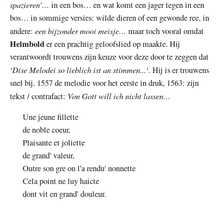
spazieren’…
in een bos… en wat komt een jager tegen in een
bos… in sommige versies: wilde dieren of een gewonde ree, in
een bijzonder mooi meisje…
andere:
maar toch vooral omdat
Helmbold
er een prachtig geloofslied op maakte.
Hij
verantwoordt trouwens zijn keuze voor deze door te zeggen dat
Dise Melodei so lieblich ist an stimmen...
‘
‘. Hij is er trouwens
snel bij. 1557 de melodie voor het eerste in druk, 1563: zijn
Von Gott will ich nicht lassen…
tekst / contrafact:
U
ne jeune fillette
de noble coeur,
Plaisante et joliette
de grand' valeur,
Outre son gre on l'a rendu' nonnette
Cela point ne luy haicte
dont vit en grand' douleur.