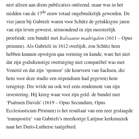
niet alleen aan diens publicaties ontleend, maar was in het
de
midden van de 17
eeuw totaal ongebruikelijk geworden. De
vier jaren bij Gabrieli waren voor Schütz de gelukkigste jaren
van zijn leven geweest, uitmondend in zijn meesterlijk
Italiaanse madrigalen
proefstuk: een bundel met
(1611 – Opus
primum). Als Gabrieli in 1612 overlijdt, zou Schütz hem
hebben kunnen opvolgen qua vorming en kunde, ware het niet
dat zijn godsdienstige overtuiging niet compatibel was met
Venetië en dat zijn ‘sponsor’ (de keurvorst van Sachsen, die
hem voor deze studie een stipendium had gegeven) hem
terugriep. Die wilde nu ook wel eens rendement van zijn
investering. Hij kreeg waar voor zijn geld: de bundel met
‘Psalmen Davids’ (1619 – Opus Secundum, Opus
Ecclesiasticum Primum) is het resultaat van een zeer geslaagde
‘transpositie’ van Gabrieli’s meerkorige Latijnse kerkmuziek
naar het Duits-Lutherse taalgebied.