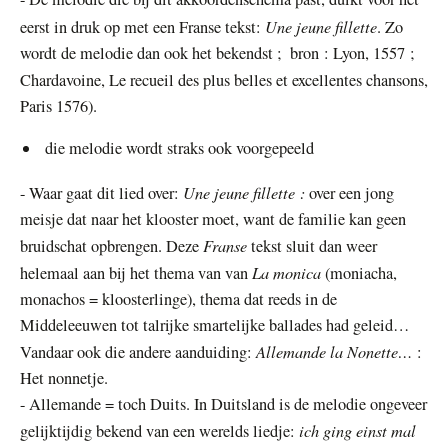
Une jeune fillette
eerst in druk op met een Franse tekst:
. Zo
wordt de melodie dan ook het bekendst ;
bron : Lyon, 1557 ;
Chardavoine, Le recueil des plus belles et excellentes chansons,
Paris 1576)
.
die melodie wordt straks ook voorgepeeld
Une jeune fillette :
- Waar gaat dit lied over:
over een jong
meisje dat naar het klooster moet, want de familie kan geen
Franse
bruidschat opbrengen. Deze
tekst sluit dan weer
La monica
helemaal aan bij het thema van van
(moniacha,
monachos = kloosterlinge), thema dat reeds in de
Middeleeuwen tot talrijke smartelijke ballades had geleid…
Allemande la Nonette…
Vandaar ook die andere aanduiding:
:
Het nonnetje.
- Allemande = toch Duits. In Duitsland is de melodie ongeveer
ich ging einst mal
gelijktijdig bekend van een werelds liedje: