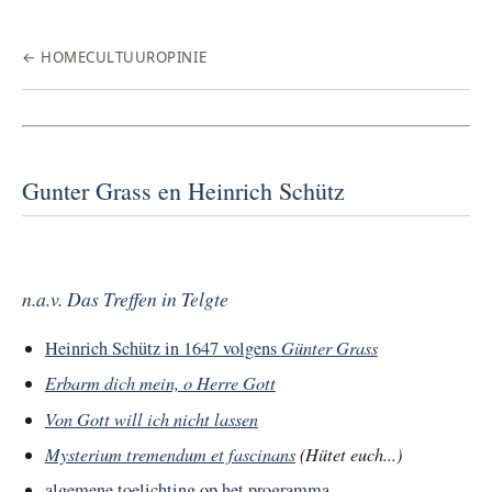
← HOME
CULTUUR
OPINIE
Gunter Grass en Heinrich Schütz
n.a.v.
Das Treffen in Telgte
Günter Grass
Heinrich Schütz in 1647 volgens
Erbarm dich mein, o Herre Gott
Von Gott will ich nicht lassen
Mysterium tremendum et fascinans
(Hütet euch...)
algemene toelichting op het programma