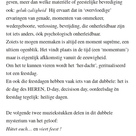
geven, meer dan welke materiële of geestelijke bevrediging
geluk-zaligheid
ook:
Hij ervaart dat in ‘overvloedige’
ervaringen van genade, momenten van ommekeer,
wedergeboorte, verlossing, bevrijding, die onherleidbaar zijn
tot iets anders, óók psychologisch onherleidbaar.
Zoiets te mogen meemaken is altijd een moment suprême, een
ultiem ogenblik. Het vindt plaats in de tijd (een ‘momentum’)
maar is eigenlijk afkkomstig vanuit de eeuwigheid.
Om het te kunnen vieren wordt het ‘her-dacht’, geritualiseerd
tot een feestdag.
En ook die feestdagen hebben vaak iets van dat dubbele: het is
de dag des HEREN, D-day, decisison day, oordeelsdag èn
feestdag tegelijk: heilige dagen.
De volgende twee muziekstukken delen in dit dubbele
mysterium van het geloof:
Hütet euch…
viert feest !
en