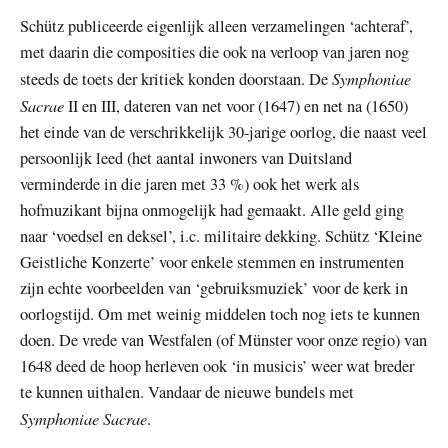
Schütz publiceerde eigenlijk alleen verzamelingen ‘achteraf’,
met daarin die composities die ook na verloop van jaren nog
Symphoniae
steeds de toets der kritiek konden doorstaan. De
Sacrae
II en III, dateren van net voor (1647) en net na (1650)
het einde van de verschrikkelijk 30-jarige oorlog, die naast veel
persoonlijk leed (het aantal inwoners van Duitsland
verminderde in die jaren met 33 %) ook het werk als
hofmuzikant bijna onmogelijk had gemaakt. Alle geld ging
naar ‘voedsel en deksel’, i.c. militaire dekking. Schütz ‘Kleine
Geistliche Konzerte’ voor enkele stemmen en instrumenten
zijn echte voorbeelden van ‘gebruiksmuziek’ voor de kerk in
oorlogstijd. Om met weinig middelen toch nog iets te kunnen
doen. De vrede van Westfalen (of Münster voor onze regio) van
1648 deed de hoop herleven ook ‘in musicis’ weer wat breder
te kunnen uithalen. Vandaar de nieuwe bundels met
Symphoniae Sacrae
.