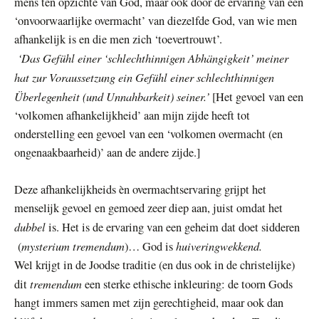
mens ten opzichte van God, maar ook door de ervaring van een
‘onvoorwaarlijke overmacht’ van diezelfde God, van wie men
afhankelijk is en die men zich ‘toevertrouwt’.
‘Das Gefühl einer ‘schlechthinnigen Abhängigkeit’ meiner
hat zur Voraussetzung ein Gefühl einer schlechthinnigen
Überlegenheit (und Unnahbarkeit) seiner.’
[Het gevoel van een
‘volkomen afhankelijkheid’ aan mijn zijde heeft tot
onderstelling een gevoel van een ‘volkomen overmacht (en
ongenaakbaarheid)’ aan de andere zijde.]
Deze afhankelijkheids èn overmachtservaring grijpt het
menselijk gevoel en gemoed zeer diep aan, juist omdat het
dubbel
is. Het is de ervaring van een geheim dat doet sidderen
mysterium tremendum
huiveringwekkend.
(
)… God is
Wel krijgt in de Joodse traditie (en dus ook in de christelijke)
tremendum
dit
een sterke ethische inkleuring: de toorn Gods
hangt immers samen met zijn gerechtigheid, maar ook dan