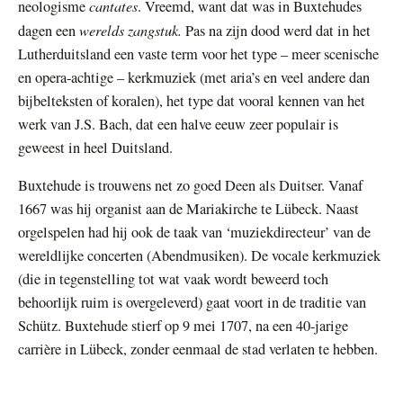
cantates
neologisme
. Vreemd, want dat was in Buxtehudes
werelds zangstuk.
dagen een
Pas na zijn dood werd dat in het
Lutherduitsland een vaste term voor het type – meer scenische
en opera-achtige – kerkmuziek (met aria’s en veel andere dan
bijbelteksten of koralen), het type dat vooral kennen van het
werk van J.S. Bach, dat een halve eeuw zeer populair is
geweest in heel Duitsland.
Buxtehude is trouwens net zo goed Deen als Duitser. Vanaf
1667 was hij organist aan de Mariakirche te Lübeck. Naast
orgelspelen had hij ook de taak van ‘muziekdirecteur’ van de
wereldlijke concerten (Abendmusiken). De vocale kerkmuziek
(die in tegenstelling tot wat vaak wordt beweerd toch
behoorlijk ruim is overgeleverd) gaat voort in de traditie van
Schütz. Buxtehude stierf op 9 mei 1707, na een 40-jarige
carrière in Lübeck, zonder eenmaal de stad verlaten te hebben.