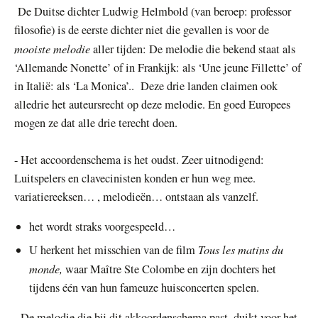
De Duitse dichter Ludwig Helmbold (van beroep: professor
filosofie) is de eerste dichter niet die gevallen is voor de
mooiste melodie
aller tijden: De melodie die bekend staat als
‘Allemande Nonette’ of in Frankijk: als ‘Une jeune Fillette’ of
in Italië: als ‘La Monica’.. Deze drie landen claimen ook
alledrie het auteursrecht op deze melodie. En goed Europees
mogen ze dat alle drie terecht doen.
- Het accoordenschema is het oudst. Zeer uitnodigend:
Luitspelers en clavecinisten konden er hun weg mee.
variatiereeksen… , melodieën… ontstaan als vanzelf.
het wordt straks voorgespeeld…
Tous les matins du
U herkent het misschien van de film
monde,
waar Maître Ste Colombe en zijn dochters het
tijdens één van hun fameuze huisconcerten spelen.
-
De melodie die bij dit akkoordenschema past, duikt voor het