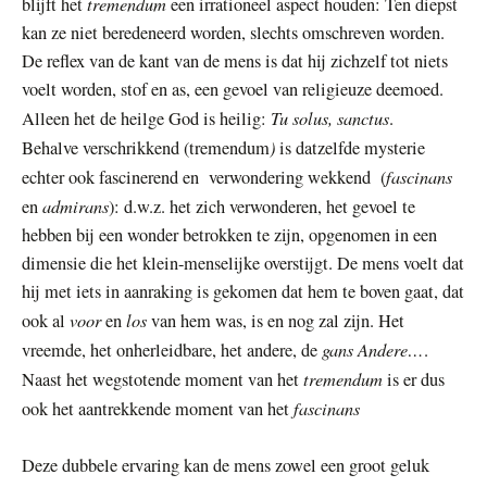
tremendum
blijft het
een irrationeel aspect houden: Ten diepst
kan ze niet beredeneerd worden, slechts omschreven worden.
De reflex van de kant van de mens is dat hij zichzelf tot niets
voelt worden, stof en as, een gevoel van religieuze deemoed.
Tu solus, sanctus
Alleen het de heilge God is heilig:
.
)
Behalve verschrikkend (tremendum
is datzelfde mysterie
fascinans
echter ook fascinerend en verwondering wekkend
(
admirans
en
): d.w.z. het zich verwonderen, het gevoel te
hebben bij een wonder betrokken te zijn, opgenomen in een
dimensie die het klein-menselijke overstijgt. De mens voelt dat
hij met iets in aanraking is gekomen dat hem te boven gaat, dat
voor
los
ook al
en
van hem was, is en nog zal zijn. Het
gans Andere…
vreemde, het onherleidbare, het andere, de
.
tremendum
Naast het wegstotende moment van het
is er dus
fascinans
ook het aantrekkende moment van het
Deze dubbele ervaring kan de mens zowel een groot geluk