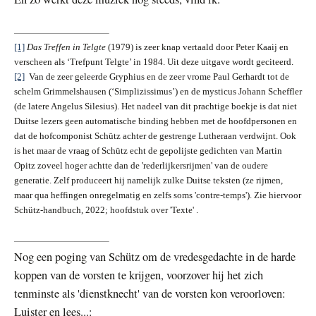
[1]
Das Treffen in Telgte
(1979) is zeer knap vertaald door Peter Kaaij en
verscheen als ‘Trefpunt Telgte’ in 1984. Uit deze uitgave wordt geciteerd.
[2]
Van de zeer geleerde Gryphius en de zeer vrome Paul Gerhardt tot de
schelm Grimmelshausen (‘Simplizissimus’) en de mysticus Johann Scheffler
(de latere Angelus Silesius). Het nadeel van dit prachtige boekje is dat niet
Duitse lezers geen automatische binding hebben met de hoofdpersonen en
dat de hofcomponist Schütz achter de gestrenge Lutheraan verdwijnt. Ook
is het maar de vraag of Schütz echt de gepolijste gedichten van Martin
Opitz zoveel hoger achtte dan de 'rederlijkersrijmen' van de oudere
generatie. Zelf produceert hij namelijk zulke Duitse teksten (ze rijmen,
maar qua heffingen onregelmatig en zelfs soms 'contre-temps'). Zie hiervoor
Schütz-handbuch, 2022; hoofdstuk over 'Texte' .
Nog een poging van Schütz om de vredesgedachte in de harde
koppen van de vorsten te krijgen, voorzover hij het zich
tenminste als 'dienstknecht' van de vorsten kon veroorloven:
Luister en lees...: