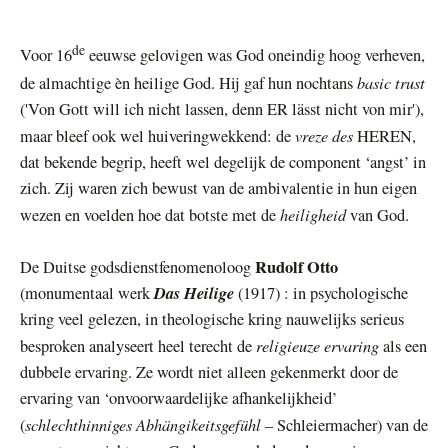
de
Voor 16
eeuwse gelovigen was God oneindig hoog verheven,
basic trust
de almachtige èn heilige God. Hij gaf hun nochtans
('Von Gott will ich nicht lassen, denn ER lässt nicht von mir'),
vreze des
maar bleef ook wel huiveringwekkend: de
HEREN,
dat bekende begrip, heeft wel degelijk de component ‘angst’ in
zich. Zij waren zich bewust van de ambivalentie in hun eigen
heiligheid
wezen en voelden hoe dat botste met de
van God.
Rudolf Otto
De Duitse godsdienstfenomenoloog
Das Heilige
(monumentaal werk
(1917) : in psychologische
kring veel gelezen, in theologische kring nauwelijks serieus
religieuze ervaring
besproken analyseert heel terecht de
als een
dubbele ervaring. Ze wordt niet alleen gekenmerkt door de
ervaring van ‘onvoorwaardelijke afhankelijkheid’
schlechthinniges Abhängikeitsgefühl
(
– Schleiermacher) van de