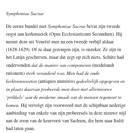
Symphoniae Sacrae
Symphoniae Sacrae
De eerste bundel met
bevat zijn tweede
oogst aan kerkmuziek (Opus Ecclesiasticum Secundum). Hij
neemt deze uit Venetië mee na een tweede verbijf aldaar
(1628-1629). Of ze daar gezongen zijn, is onzeker. Ze zijn in
het Latijn geschreven, maar dat zegt op zich niets. Schütz had
dat de manier van componeren
ondervonden
(modulandi
sterk veranderd was. Men had de oude
rationem)
kerktoonsoorten
gedeeltelijk opgegeven en
(antiquos numeros)
in plaats daarvan probeerde men door met allernieuwe
‘prikkels’ aan de moderne smaak van de mensen tegemoet te
komen.
Hij vervolgt zijn voorwoord met de schijnbaar nederige
aanbieding van enkele van zijn probeersels in deze nieuwe stijl
aan de zoon van de keurvorst van Sachsen, die hem naar Italië
had laten gaan.