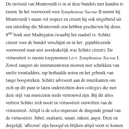
De invloed van Monteverdi is in al deze bundels met handen te
Symphoniae Sacrae
tasten. In het voorwoord voor
II noemt hij
Monteverdi’s naam vol respect en citeert hij ook uitgebreid uit
een inleiding die Monteverdi zou hebben geschreven bij diens
ste
8
boek met Madrigalen (waarbij het raadsel is: Schütz
citeert voor de bundel verschijnt en in het gepubliceerde
voorwoord staat niet noodzakelijk was Schütz citeert). De
Symphoniae Sacrae
virtuositeit is enorm toegenomen t.o.v.
I.
Zowel zangers als instrumentisten moeten niet schrikken van
snelle toonladders, rap herhaalde noten en het gebruik van
lange boogstreken. Schütz adviseert aan de muzikanten om
zich op dit punt te laten onderrichten door collega’s die met
deze stijl van musiceren reeds vertrouwd zijn. Bij dit alles
verliest Schütz zich nooit in virtuositeit omwillen van de
tekst
virtuositeit. Altijd is de
-expressie de dragende grond van
de virtuositeit. Jubel, exaltatie, smart, inkeer, angst. Deze en
dergelijk ‘affecten’ zijn beoogd en blijken altijd voort te komen