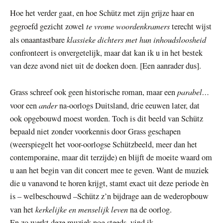
Hoe het verder gaat, en hoe Schütz met zijn grijze haar en
te vrome woordenkramers
gegroefd gezicht zowel
terecht wijst
klassieke dichters met hun inhoudsloosheid
als onaantastbare
confronteert is onvergetelijk, maar dat kan ik u in het bestek
van deze avond niet uit de doeken doen. [Een aanrader dus].
parabel…
Grass schreef ook geen historische roman, maar een
ander
voor een
na-oorlogs Duitsland, drie eeuwen later, dat
ook opgebouwd moest worden. Toch is dit beeld van Schütz
bepaald niet zonder voorkennis door Grass geschapen
(weerspiegelt het voor-oorlogse Schützbeeld, meer dan het
contemporaine, maar dit terzijde) en blijft de moeite waard om
u aan het begin van dit concert mee te geven. Want de muziek
die u vanavond te horen krijgt, stamt exact uit deze periode èn
is – welbeschouwd –Schütz z’n bijdrage aan de wederopbouw
kerkelijke en menselijk leven
van het
na de oorlog.
En zo werkt deze muziek nog steeds, vind ik.