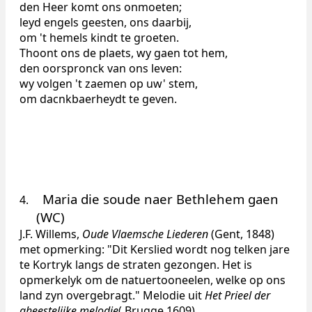
den Heer komt ons onmoeten;
leyd engels geesten, ons daarbij,
om 't hemels kindt te groeten.
Thoont ons de plaets, wy gaen tot hem,
den oorspronck van ons leven:
wy volgen 't zaemen op uw' stem,
om dacnkbaerheydt te geven.
Maria die soude naer Bethlehem gaen
4.
(WC)
J.F. Willems,
Oude Vlaemsche Liederen
(Gent, 1848)
met opmerking:
"
Dit Kerslied wordt nog telken jare
te Kortryk langs de straten gezongen. Het is
opmerkelyk om de natuertooneelen, welke op ons
land zyn overgebragt.
"
Melodie uit
Het Prieel der
gheestelijke melodie
(
Brugge 1609)