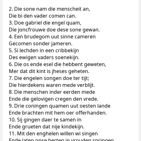
2. Die sone nam die menscheit an,
Die bi den vader comen can.
3. Doe gabriel die engel quam,
Die joncfrouwe doe dese sone gewan.
4. Een brudegom uut sinne cameren
Gecomen sonder jameren.
5. Si lechden in een cribbekijn
Des ewigen vaders soenekijn.
6. Die os ende esel die hebbent geweten,
Mer dat dit kint is jheses geheten.
7. Die engelen songen doe ter tijt;
Die hierdekens waren mede verblijt.
8. Die menschen inder eerden mede
Ende die gelovigen cregen den vrede.
9. Drie coningen quamen uut oesten lande
Ende brachten mit hem oer offerhanden.
10. Sij gingen daer te samen in
Ende grueten dat nije kindekijn.
11. Mit den enghelen willen wi singen
Ende laten onse herten in vrouden springen.