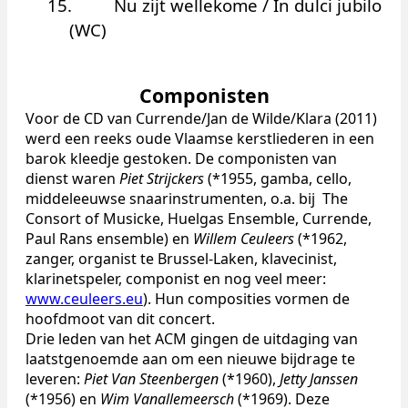
15.
Nu zijt wellekome / In dulci jubilo
(WC)
Componisten
Voor de CD van Currende/Jan de Wilde/Klara (2011)
werd een reeks oude Vlaamse kerstliederen in een
barok kleedje gestoken. De componisten van
dienst waren
Piet Strijckers
(*1955, gamba, cello,
middeleeuwse snaarinstrumenten, o.a. bij The
Consort of Musicke, Huelgas Ensemble, Currende,
Paul Rans ensemble) en
Willem Ceuleers
(*1962,
zanger, organist te Brussel-Laken, klavecinist,
klarinetspeler, componist en nog veel meer:
www.ceuleers.eu
). Hun composities vormen de
hoofdmoot van dit concert.
Drie leden van het ACM gingen de uitdaging van
laatstgenoemde aan om een nieuwe bijdrage te
leveren:
Piet Van Steenbergen
(*1960),
Jetty Janssen
(*1956) en
Wim Vanallemeersch
(*1969). Deze