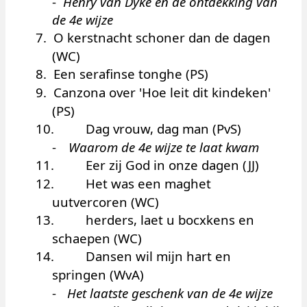
-
Henry van Dyke en de ontdekking van
de 4e wijze
7.
O kerstnacht schoner dan de dagen
(WC)
8.
Een serafinse tonghe (PS)
9.
Canzona over 'Hoe leit dit kindeken'
(PS)
10.
Dag vrouw, dag man (PvS)
-
Waarom de 4e wijze te laat kwam
11.
Eer zij God in onze dagen (JJ)
12.
Het was een maghet
uutvercoren (WC)
13.
herders
, laet u bocxkens en
schaepen (WC)
14.
Dansen wil mijn hart en
springen (WvA)
-
Het laatste geschenk van de 4e wijze