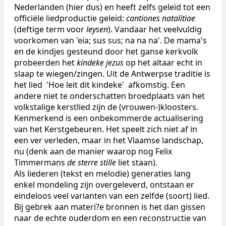
Nederlanden (hier dus) en heeft zelfs geleid tot een
officiële liedproductie geleid:
cantiones natalitiae
(deftige term voor
leysen
). Vandaar het veelvuldig
voorkomen van 'eia; sus sus; na na na'. De mama's
en de kindjes gesteund door het ganse kerkvolk
probeerden het
kindeke jezus
op het altaar echt in
slaap te wiegen/zingen. Uit de Antwerpse traditie is
het lied 'Hoe leit dit kindeke' afkomstig. Een
andere niet te onderschatten broedplaats van het
volkstalige kerstlied zijn de (vrouwen-)kloosters.
Kenmerkend is een onbekommerde actualisering
van het Kerstgebeuren. Het speelt zich niet af in
een ver verleden, maar in het Vlaamse landschap,
nu (denk aan de manier waarop nog Felix
Timmermans
de sterre stille
liet staan).
Als liederen (tekst en melodie) generaties lang
enkel mondeling zijn overgeleverd, ontstaan er
eindeloos veel varianten van een zelfde (soort) lied.
Bij gebrek aan materi?e bronnen is het dan gissen
naar de echte ouderdom en een reconstructie van