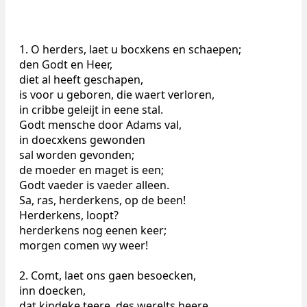
1. O herders, laet u bocxkens en schaepen;
den Godt en Heer,
diet al heeft geschapen,
is voor u geboren, die waert verloren,
in cribbe geleijt in eene stal.
Godt mensche door Adams val,
in doecxkens gewonden
sal worden gevonden;
de moeder en maget is een;
Godt vaeder is vaeder alleen.
Sa, ras, herderkens, op de been!
Herderkens, loopt?
herderkens nog eenen keer;
morgen comen wy weer!
2. Comt, laet ons gaen besoecken,
inn doecken,
dat kindeke teere, des werelts heere,