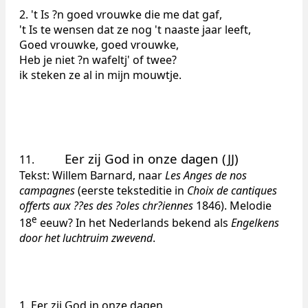
2. 't Is ?n goed vrouwke die me dat gaf,
't Is te wensen dat ze nog 't naaste jaar leeft,
Goed vrouwke, goed vrouwke,
Heb je niet ?n wafeltj' of twee?
ik steken ze al in mijn mouwtje.
Eer zij God in onze dagen (JJ)
11.
Tekst: Willem Barnard, naar
Les Anges de nos
campagnes
(eerste teksteditie in
Choix de cantiques
offerts aux ??es des ?oles chr?iennes
1846). Melodie
e
18
eeuw? In het Nederlands bekend als
Engelkens
door het luchtruim zwevend
.
1. Eer zij God in onze dagen,