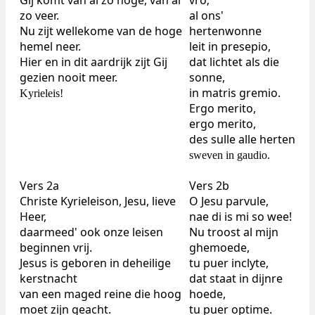
Gij komt van al zo hoge, van al
vro;
zo veer.
al ons'
Nu zijt wellekome van de hoge
hertenwonne
hemel neer.
leit in presepio,
Hier en in dit aardrijk zijt Gij
dat lichtet als die
gezien nooit meer.
sonne,
in matris gremio.
Kyrieleis!
Ergo merito,
ergo merito,
des sulle alle herten
sweven in gaudio.
Vers 2a
Vers 2b
Christe Kyrieleison, Jesu, lieve
O Jesu parvule,
Heer,
nae di is mi so wee!
daarmeed' ook onze leisen
Nu troost al mijn
beginnen vrij.
ghemoede,
Jesus is geboren in deheilige
tu puer inclyte,
kerstnacht
dat staat in dijnre
van een maged reine die hoog
hoede,
moet zijn geacht.
tu puer optime.