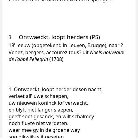
Ontwaeckt, loopt herders (PS)
3.
e
18
eeuw (opgetekend in Leuven, Brugge), naar ?
Venez, bergers, accourez tous? uit
Noels nouveaux
de l'abbé Pellegrin
(1708)
1. Ontwaeckt, loopt herder desen nacht,
verlaet all' uwe schaepen,
uw nieuwen koninck lof verwacht,
en blyft niet langer slaepen;
geeft soet gesanck, en wilt schalmey
noch fluyte niet vergeten.
waer mee gy in de groene wey
soo dikwijls sijt geseten.