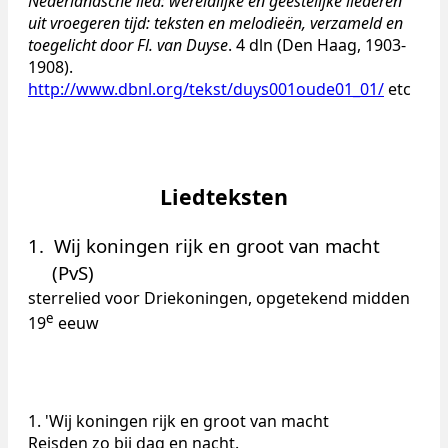
Nederlandsche lied: wereldlijke en geestelijke liederen
uit vroegeren tijd: teksten en melodieën, verzameld en
toegelicht door Fl. van Duyse
. 4 dln (Den Haag, 1903-
1908).
http://www.dbnl.org/tekst/duys001oude01_01/
etc
Liedteksten
1.
Wij koningen rijk en groot van macht
(PvS)
sterrelied voor Driekoningen, opgetekend midden
e
19
eeuw
1. 'Wij koningen rijk en groot van macht
Reisden zo bij dag en nacht.