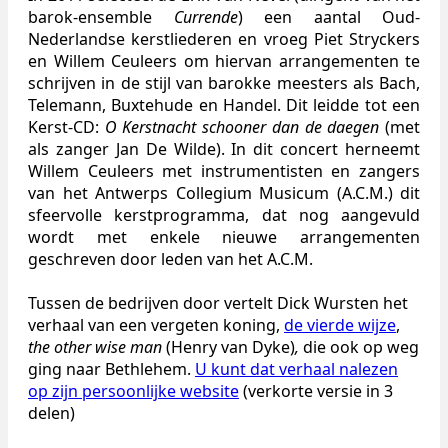
barok-ensemble
Currende
) een aantal Oud-
Nederlandse kerstliederen en vroeg Piet Stryckers
en Willem Ceuleers om hiervan arrangementen te
schrijven in de stijl van barokke meesters als Bach,
Telemann, Buxtehude en Handel. Dit leidde tot een
Kerst-CD:
O Kerstnacht schooner dan de daegen
(met
als zanger Jan De Wilde). In dit concert herneemt
Willem Ceuleers met instrumentisten en zangers
van het Antwerps Collegium Musicum (A.C.M.) dit
sfeervolle kerstprogramma, dat nog aangevuld
wordt met enkele nieuwe arrangementen
geschreven door leden van het A.C.M.
Tussen de bedrijven door vertelt Dick Wursten het
verhaal van een vergeten koning,
de vierde wijze
,
the other wise man
(Henry van Dyke)
,
die ook op weg
ging naar Bethlehem.
U kunt dat verhaal nalezen
op zijn persoonlijke website
(verkorte versie in 3
delen)