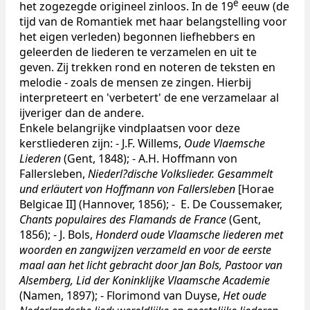
e
het zogezegde origineel zinloos. In de 19
eeuw (de
tijd van de Romantiek met haar belangstelling voor
het eigen verleden) begonnen liefhebbers en
geleerden de liederen te verzamelen en uit te
geven. Zij trekken rond en noteren de teksten en
melodie - zoals de mensen ze zingen. Hierbij
interpreteert en 'verbetert' de ene verzamelaar al
ijveriger dan de andere.
Enkele belangrijke vindplaatsen voor deze
kerstliederen zijn: - J.F.
Willems,
Oude Vlaemsche
Liederen
(Gent, 1848); - A.H. Hoffmann von
Fallersleben,
Niederl?dische Volkslieder. Gesammelt
und erläutert von Hoffmann von Fallersleben
[Horae
Belgicae II] (Hannover, 1856); - E. De Coussemaker,
Chants populaires des Flamands de France
(Gent,
1856); - J. Bols,
Honderd oude Vlaamsche liederen met
woorden en zangwijzen verzameld en voor de eerste
maal aan het licht gebracht door Jan Bols, Pastoor van
Alsemberg, Lid der Koninklijke Vlaamsche Academie
(Namen, 1897); - Florimond van Duyse,
Het oude