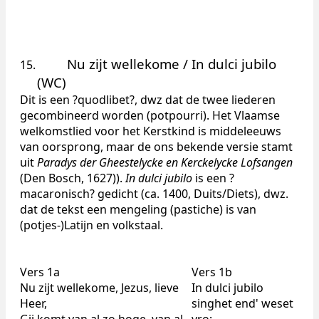
Nu zijt wellekome / In dulci jubilo
15.
(WC)
Dit is een ?quodlibet?, dwz dat de twee liederen
gecombineerd worden (potpourri). Het Vlaamse
welkomstlied voor het Kerstkind is middeleeuws
van oorsprong, maar de ons bekende versie stamt
uit
Paradys der Gheestelycke en Kerckelycke Lofsangen
(Den Bosch, 1627)).
In dulci jubilo
is een ?
macaronisch? gedicht (ca. 1400, Duits/Diets), dwz.
dat de tekst een mengeling (pastiche) is van
(potjes-)Latijn en volkstaal.
Vers 1a
Vers 1b
Nu zijt wellekome, Jezus, lieve
In dulci jubilo
Heer,
singhet end' weset