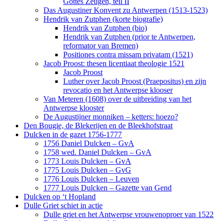
Gottes Zeügen, teil II
Das Augustiner Konvent zu Antwerpen (1513-1523)
Hendrik van Zutphen (korte biografie)
Hendrik van Zutphen (bio)
Hendrik van Zutphen (prior te Antwerpen,
reformator van Bremen)
Positiones contra missam privatam (1521)
Jacob Proost: thesen licentiaat theologie 1521
Jacob Proost
Luther over Jacob Proost (Praepositus) en zijn
revocatio en het Antwerpse klooser
Van Meteren (1608) over de uitbreiding van het
Antwerpse klooster
De Augustijner monniken – ketters: hoezo?
Den Bougie, de Blekerijen en de Bleekhofstraat
Dulcken in de gazet 1756-1777
1756 Daniel Dulcken – GvA
1758 wed. Daniel Dulcken – GvA
1773 Louis Dulcken – GvA
1775 Louis Dulcken – GvG
1776 Louis Dulcken – Leuven
1777 Louis Dulcken – Gazette van Gend
Dulcken op ‘t Hopland
Dulle Griet schiet in actie
Dulle griet en het Antwerpse vrouwenoproer van 1522