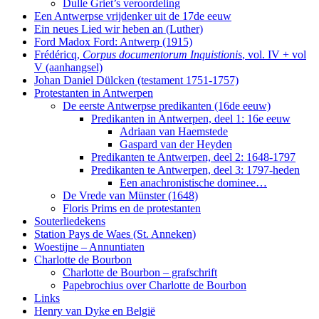
Dulle Griet’s veroordeling
Een Antwerpse vrijdenker uit de 17de eeuw
Ein neues Lied wir heben an (Luther)
Ford Madox Ford: Antwerp (1915)
Frédéricq,
Corpus documentorum Inquistionis
, vol. IV + vol
V (aanhangsel)
Johan Daniel Dülcken (testament 1751-1757)
Protestanten in Antwerpen
De eerste Antwerpse predikanten (16de eeuw)
Predikanten in Antwerpen, deel 1: 16e eeuw
Adriaan van Haemstede
Gaspard van der Heyden
Predikanten te Antwerpen, deel 2: 1648-1797
Predikanten te Antwerpen, deel 3: 1797-heden
Een anachronistische dominee…
De Vrede van Münster (1648)
Floris Prims en de protestanten
Souterliedekens
Station Pays de Waes (St. Anneken)
Woestijne – Annuntiaten
Charlotte de Bourbon
Charlotte de Bourbon – grafschrift
Papebrochius over Charlotte de Bourbon
Links
Henry van Dyke en België