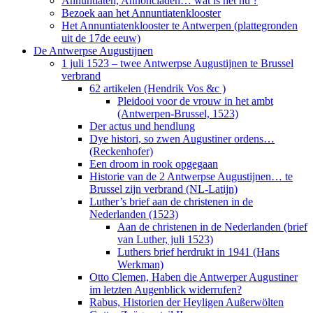
Annuntiaten, Annonciaden… wat is het nu ?
Bezoek aan het Annuntiatenklooster
Het Annuntiatenklooster te Antwerpen (plattegronden
uit de 17de eeuw)
De Antwerpse Augustijnen
1 juli 1523 – twee Antwerpse Augustijnen te Brussel
verbrand
62 artikelen (Hendrik Vos &c )
Pleidooi voor de vrouw in het ambt
(Antwerpen-Brussel, 1523)
Der actus und hendlung
Dye histori, so zwen Augustiner ordens…
(Reckenhofer)
Een droom in rook opgegaan
Historie van de 2 Antwerpse Augustijnen… te
Brussel zijn verbrand (NL-Latijn)
Luther’s brief aan de christenen in de
Nederlanden (1523)
Aan de christenen in de Nederlanden (brief
van Luther, juli 1523)
Luthers brief herdrukt in 1941 (Hans
Werkman)
Otto Clemen, Haben die Antwerper Augustiner
im letzten Augenblick widerrufen?
Rabus, Historien der Heyligen Außerwölten