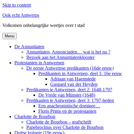
Skip to content
Ook echt Antwerps
Volkomen onbelangrijke weetjes over t stad
Menu
De Annuntiaten
Annuntiaten, Annonciaden… wat is het nu ?
Bezoek aan het Annuntiatenklooster
Protestanten in Antwerpen
De eerste Antwerpse predikanten (16de eeuw)
Predikanten in Antwerpen, deel 1: 16e eeuw
Adriaan van Haemstede
Gaspard van der Heyden
Predikanten te Antwerpen, deel 2: 1648-1797
De Vrede van Münster (1648)
Predikanten te Antwerpen, deel 3: 1797-heden
Een anachronistische dominee…
Floris Prims en de protestanten
Charlotte de Bourbon
Charlotte de Bourbon – grafschrift
Papebrochius over Charlotte de Bourbon
Duitse kolonie (19e eeuw)