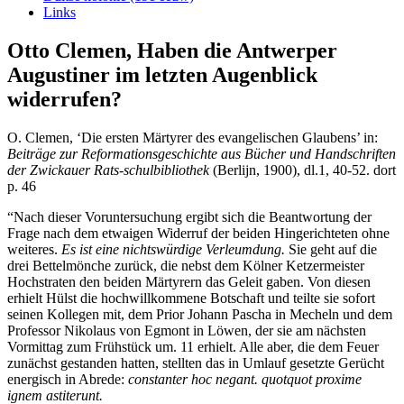
Links
Otto Clemen, Haben die Antwerper
Augustiner im letzten Augenblick
widerrufen?
O. Clemen, ‘Die ersten Märtyrer des evangelischen Glaubens’ in:
Beiträge zur Reformationsgeschichte aus Bücher und Handschriften
der Zwickauer Rats-schulbibliothek
(Berlijn, 1900), dl.1, 40-52. dort
p. 46
“Nach dieser Voruntersuchung ergibt sich die Beantwortung der
Frage nach dem etwaigen Widerruf der beiden Hingerichteten ohne
weiteres.
Es ist eine nichtswürdige Verleumdung.
Sie geht auf die
drei Bettelmönche zurück, die nebst dem Kölner Ketzermeister
Hochstraten den beiden Märtyrern das Geleit gaben. Von diesen
erhielt Hülst die hochwillkommene Botschaft und teilte sie sofort
seinen Kollegen mit, dem Prior Johann Pascha in Mecheln und dem
Professor Nikolaus von Egmont in Löwen, der sie am nächsten
Vormittag zum Frühstück um. 11 erhielt. Alle aber, die dem Feuer
zunächst gestanden hatten, stellten das in Umlauf gesetzte Gerücht
energisch in Abrede:
constanter hoc negant. quotquot proxime
ignem astiterunt.