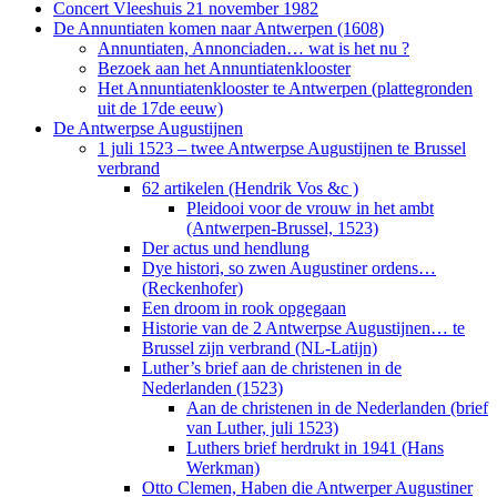
Concert Vleeshuis 21 november 1982
De Annuntiaten komen naar Antwerpen (1608)
Annuntiaten, Annonciaden… wat is het nu ?
Bezoek aan het Annuntiatenklooster
Het Annuntiatenklooster te Antwerpen (plattegronden
uit de 17de eeuw)
De Antwerpse Augustijnen
1 juli 1523 – twee Antwerpse Augustijnen te Brussel
verbrand
62 artikelen (Hendrik Vos &c )
Pleidooi voor de vrouw in het ambt
(Antwerpen-Brussel, 1523)
Der actus und hendlung
Dye histori, so zwen Augustiner ordens…
(Reckenhofer)
Een droom in rook opgegaan
Historie van de 2 Antwerpse Augustijnen… te
Brussel zijn verbrand (NL-Latijn)
Luther’s brief aan de christenen in de
Nederlanden (1523)
Aan de christenen in de Nederlanden (brief
van Luther, juli 1523)
Luthers brief herdrukt in 1941 (Hans
Werkman)
Otto Clemen, Haben die Antwerper Augustiner