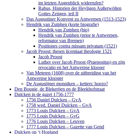
im letzten Augenblick widerrufen?
Rabus, Historien der Heyligen Außerwölten
Gottes Zeügen, teil II
Das Augustiner Konvent zu Antwerpen (1513-1523)
Hendrik van Zutphen (korte biografie)
Hendrik van Zutphen (bio)
Hendrik van Zutphen (prior te Antwerpen,
reformator van Bremen)
Positiones contra missam privatam (1521)
Jacob Proost: thesen licentiaat theologie 1521
Jacob Proost
Luther over Jacob Proost (Praepositus) en zijn
revocatio en het Antwerpse klooser
Van Meteren (1608) over de uitbreiding van het
Antwerpse klooster
De Augustijner monniken – ketters: hoezo?
Den Bougie, de Blekerijen en de Bleekhofstraat
Dulcken in de gazet 1756-1777
1756 Daniel Dulcken – GvA
1758 wed. Daniel Dulcken – GvA
1773 Louis Dulcken – GvA
1775 Louis Dulcken – GvG
1776 Louis Dulcken – Leuven
1777 Louis Dulcken – Gazette van Gend
Dulcken op ‘t Hopland