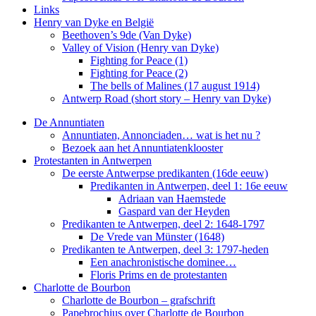
Links
Henry van Dyke en België
Beethoven’s 9de (Van Dyke)
Valley of Vision (Henry van Dyke)
Fighting for Peace (1)
Fighting for Peace (2)
The bells of Malines (17 august 1914)
Antwerp Road (short story – Henry van Dyke)
De Annuntiaten
Annuntiaten, Annonciaden… wat is het nu ?
Bezoek aan het Annuntiatenklooster
Protestanten in Antwerpen
De eerste Antwerpse predikanten (16de eeuw)
Predikanten in Antwerpen, deel 1: 16e eeuw
Adriaan van Haemstede
Gaspard van der Heyden
Predikanten te Antwerpen, deel 2: 1648-1797
De Vrede van Münster (1648)
Predikanten te Antwerpen, deel 3: 1797-heden
Een anachronistische dominee…
Floris Prims en de protestanten
Charlotte de Bourbon
Charlotte de Bourbon – grafschrift
Papebrochius over Charlotte de Bourbon