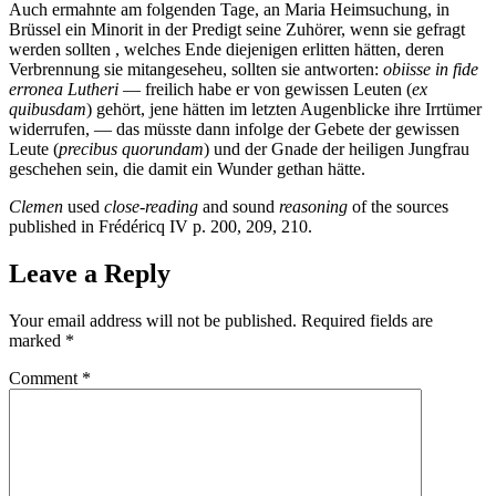
Auch ermahnte am folgenden Tage, an Maria Heimsuchung, in
Brüssel ein Minorit in der Predigt seine Zuhörer, wenn sie gefragt
werden sollten , welches Ende diejenigen erlitten hätten, deren
Verbrennung sie mitangeseheu, sollten sie antworten:
obiisse in fide
erronea Lutheri
— freilich habe er von gewissen Leuten (
ex
quibusdam
) gehört, jene hätten im letzten Augenblicke ihre Irrtümer
widerrufen, — das müsste dann infolge der Gebete der gewissen
Leute (
precibus quorundam
) und der Gnade der heiligen Jungfrau
geschehen sein, die damit ein Wunder gethan hätte.
Clemen
used
close-reading
and sound
reasoning
of the sources
published in Frédéricq
IV p. 200, 209, 210.
Leave a Reply
Your email address will not be published.
Required fields are
marked
*
Comment
*