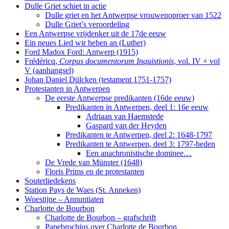
Dulle Griet schiet in actie
Dulle griet en het Antwerpse vrouwenoproer van 1522
Dulle Griet’s veroordeling
Een Antwerpse vrijdenker uit de 17de eeuw
Ein neues Lied wir heben an (Luther)
Ford Madox Ford: Antwerp (1915)
Frédéricq,
Corpus documentorum Inquistionis
, vol. IV + vol
V (aanhangsel)
Johan Daniel Dülcken (testament 1751-1757)
Protestanten in Antwerpen
De eerste Antwerpse predikanten (16de eeuw)
Predikanten in Antwerpen, deel 1: 16e eeuw
Adriaan van Haemstede
Gaspard van der Heyden
Predikanten te Antwerpen, deel 2: 1648-1797
Predikanten te Antwerpen, deel 3: 1797-heden
Een anachronistische dominee…
De Vrede van Münster (1648)
Floris Prims en de protestanten
Souterliedekens
Station Pays de Waes (St. Anneken)
Woestijne – Annuntiaten
Charlotte de Bourbon
Charlotte de Bourbon – grafschrift
Papebrochius over Charlotte de Bourbon