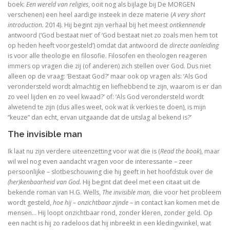
boek:
Een wereld van religies
, ooit nog als bijlage bij De MORGEN
verschenen) een heel aardige insteek in deze materie (
A very short
Tegenwoordigheid van geest als Europese uitdaging
introduction.
2014). Hij begint zijn verhaal bij het meest
ontkennende
antwoord (‘God bestaat niet’ of ‘God bestaat niet zo zoals men hem tot
Ecce Philosophus. Leven en werk van
op heden heeft voorgesteld’) omdat dat antwoord de
directe aanleiding
is voor alle theologie en filosofie. Filosofen en theologen reageren
Trialoog.
immers op vragen die zij (of anderen) zich stellen over God. Dus niet
alleen op de vraag: ‘Bestaat God?’ maar ook op vragen als: ‘Als God
De ontdekking van het Nieuwe Testament
verondersteld wordt almachtig en liefhebbend te zijn, waarom is er dan
zo veel lijden en zo veel kwaad?’ of: ‘Als God verondersteld wordt
Vergeten rijkdom
alwetend te zijn (dus alles weet, ook wat ik verkies te doen), is mijn
“keuze” dan echt, ervan uitgaande dat de uitslag al bekend is?’
Ontluikend christendom
The invisible man
over identiteit
Ik laat nu zijn verdere uiteenzetting voor wat die is (
Read the book
), maar
wil wel nog even aandacht vragen voor de interessante – zeer
Erasmus: Sometimes a Spin Doctor is Right
persoonlijke – slotbeschouwing die hij geeft in het hoofdstuk over de
(her)kenbaarheid van God.
Hij begint dat deel met een citaat uit de
levensbeschouwelijke vakken. Ni
bekende roman van H.G. Wells,
The invisible man,
die voor het probleem
wordt gesteld,
hoe hij – onzichtbaar zijnde
– in contact kan komen met de
mensen… Hij loopt onzichtbaar rond, zonder kleren, zonder geld. Op
God is een vluchteling. De terugkeer van het christen
een nacht is hij zo radeloos dat hij inbreekt in een kledingwinkel, wat