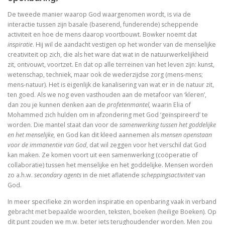
De vrouwen van de profeet
De tweede manier waarop God waargenomen wordt, is via de
interactie tussen zijn basale (baserend, funderende) scheppende
activiteit en hoe de mens daarop voortbouwt. Bowker noemt dat
inspiratie
. Hij wil de aandacht vestigen op het wonder van de menselijke
creativiteit op zich, die als het ware dat wat in de natuurwerkelijkheid
Oidipous en Antigone. Drie tragedies.
zit, ontvouwt, voortzet. En dat op alle terreinen van het leven zijn: kunst,
wetenschap, techniek, maar ook de wederzijdse zorg (mens-mens;
A New Science. The discovery of Religion
mens-natuur). Het is eigenlijk de kanalisering van wat er in de natuur zit,
ten goed. Als we nog even vasthouden aan de metafoor van ‘kleren’,
The Christians who became Jews. Acts of the Ap
dan zou je kunnen denken aan de
profetenmantel,
waarin Elia of
Mohammed zich hulden om in afzondering met God ‘geïnspireerd’ te
Heilige gezangen
worden. Die mantel staat dan voor de
samenwerking tussen het goddelijke
en het menselijke,
en God kan dit kleed aannemen als
mensen openstaan
Waarover men niet spreekt
voor de immanentie van God
, dat wil zeggen voor het verschil dat God
kan maken. Ze komen voort uit een samenwerking (coöperatie of
Identiteit
collaboratie) tussen het menselijke en het goddelijke. Mensen worden
zo a.h.w.
secondary agents
in de niet aflatende
scheppingsactiviteit
van
God.
Over god
In meer specifieke zin worden inspiratie en openbaring vaak in verband
The changing faces of Jesus
gebracht met bepaalde woorden, teksten, boeken (heilige Boeken). Op
dit punt zouden we m.w. beter iets terughoudender worden. Men zou