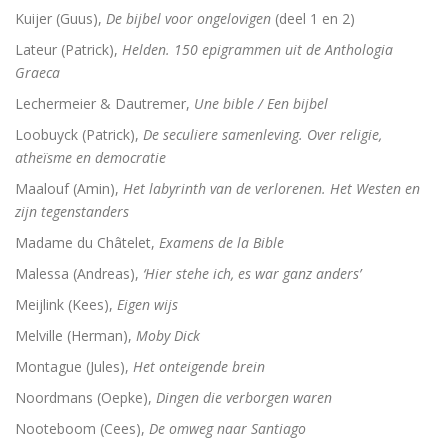
Kuijer (Guus),
De bijbel voor ongelovigen
(deel 1 en 2)
Lateur (Patrick),
Helden. 150 epigrammen uit de Anthologia
Graeca
Lechermeier & Dautremer,
Une bible / Een bijbel
Loobuyck (Patrick),
De seculiere samenleving. Over religie,
atheïsme en democratie
Maalouf (Amin),
Het labyrinth van de verlorenen. Het Westen en
zijn tegenstanders
Madame du Châtelet,
Examens de la Bible
Malessa (Andreas),
‘Hier stehe ich, es war ganz anders’
Meijlink (Kees),
Eigen wijs
Melville (Herman),
Moby Dick
Montague (Jules),
Het onteigende brein
Noordmans (Oepke),
Dingen die verborgen waren
Nooteboom (Cees),
De omweg naar Santiago