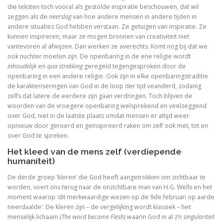
Adrianus VI (1459-1523). De tragische paus uit de N
die teksten toch vooral als gestolde inspiratie beschouwen, dat wil
zeggen als de
neerslag
van hoe andere mensen in andere tijden in
Toen onze wereld christelijk werd
andere situaties God hebben verstaan. Ze getuigen van inspiratie. Ze
kunnen inspireren, maar ze mogen bronnen van creativiteit niet
vantevoren al afwijzen. Dan werken ze averechts. Komt nog bij dat we
De Arminiaanse vredeskerk. Redevoeringen van Arminiu
ook nuchter moeten zijn. De openbaring in de ene religie wordt
inhoudelijk
en
qua strekking
geregeld tegengesproken door de
Het verloren koninkrijk
openbaring in een andere religie. Ook zijn in elke openbaringstraditie
de karakteriseringen van God in de loop der tijd veanderd, zodanig
Herinneringen aan Socrates
zelfs dat latere de eerdere zijn gaan verdringen. Toch blijven de
woorden van de vroegere openbaring welsprekend en veelzeggend
Wakend over God
over God, niet in de laatste plaats omdat mensen er altijd weer
opnieuw door geroerd en geïnspireerd raken om zelf ook met, tot en
Martin Luther
over God te spreken.
Het kleed van de mens zelf (verdiepende
Luther en ‘zijn Joden’
humaniteit)
Brand Luther / Het merk ‘Luther’
De derde groep ‘kleren’ die God heeft aangetrokken om zichtbaar te
worden, voert ons terug naar de onzichtbare man van H.G. Wells en het
moment waarop ‘dit merkwaardige wezen op de 9de februari op aarde
neerdaalde’. De kleren zijn – de vergelijking wordt klassiek – het
menselijk lichaam (
The word became Flesh)
waarin God in al z’n
singulariteit