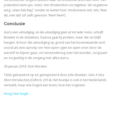
jodendom kent
ayn
, ‘niets’, het christendom
via negativa
, ‘de negatieve
weg’, islam
bila kayf
, ‘zonder te weten hoe’, hindoeïsme
neti, neti
, ‘Niet
dit, niet dat’ (of zelfs gewoon: ‘Nee! Nee!’).
Conclusie
God is een uitnodiging, en die uitnodiging gaat uit tot ieder mens
, schrijft
Bowker in de slotalinea. Daarna gaat hij preken, maar die zin blijft
hangen. Ik hoor die uitnodiging op grond van het bovenstaande toch
vooral als een oproep om ‘met open ogen en open oren door de
wereld’ te blijven gaan, vol verwondering over het wonder, zorgzaam
en zorgvuldig in de omgang met alles wat is.
28 januari 2018. Dick Wursten
Tekst gebaseerd op en geïnspireerd door John Bowker,
God. A Very
Short Introduction,
(Oxford, 2014). Het boekje is ook in het Nederlands
vertaald, maar wie Engels kan lezen, leze het origineel.
terug naar begin