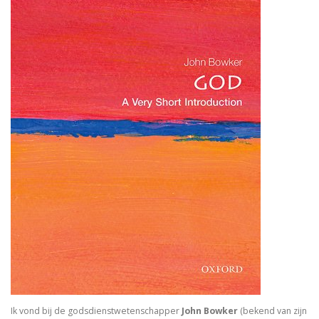
In Praise of Doubt
Bruiloft (I, II) Preken over het Hooglied
Philosophy of Religion in the Renaissance
Troost in filosofie
Mag ik? Dank je. Sorry. Vrijmoedi
Waar blijft de kerk?
God. A Very Short Introduction
Bach’s Personal copy of Calov’s Bible Commentary
Bardot, Fallaci, Houellebecq en Wilders….
Allesomvattende onderwijsleer. Didactica ma
Meursault: contre-enquête
Ik vond bij de godsdienstwetenschapper
John Bowker
(bekend van zijn