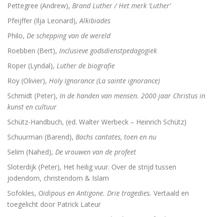
Pettegree (Andrew),
Brand Luther / Het merk ‘Luther’
Pfeijffer (Ilja Leonard),
Alkibiades
Philo,
De schepping van de wereld
Roebben (Bert),
Inclusieve godsdienstpedagogiek
Roper (Lyndal),
Luther de biografie
Roy (Olivier),
Holy Ignorance (La sainte ignorance)
Schmidt (Peter),
In de handen van mensen. 2000 jaar Christus in
kunst en cultuur
Schütz-Handbuch, (ed. Walter Werbeck – Heinrich Schütz)
Schuurman (Barend),
Bachs cantates, toen en nu
Selim (Nahed),
De vrouwen van de profeet
Sloterdijk (Peter), Het heilig vuur. Over de strijd tussen
jodendom, christendom & Islam
Sofokles,
Oidipous en Antigone. Drie tragedies.
Vertaald en
toegelicht door Patrick Lateur