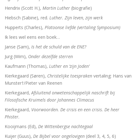
Hendrix (Scott H.),
Martin Luther
(biografie)
Hiebsch (Sabine), red.
Luther. Zijn leven, zijn werk
Hupperts (Charles),
Platoonse liefde (vertaling Symposium)
Ik lees wel eens een boek…
Janse (Sam),
Is het de schuld van de ENE?
Jurg (Wim),
Onder dezelfde sterren
Kaufmann (Thomas),
Luther en ‘zijn Joden’
Kierkegaard (Søren),
Christelijke toespraken
vertaling: Hans van
Munster†/Pieter van Reenen
Kierkegaard,
Afsluitend onwetenschappelijk naschrift bij
Filosofische Kruimels door Johannes Climacus
Kierkegaard,
Voorwoorden. De crisis en een crisis. De heer
Phister.
Kooijmans (Ed),
De Wittenbergse nachtegaal
Kuijer (Guus),
De Bijbel voor ongelovigen
(deel 3, 4, 5, 6)