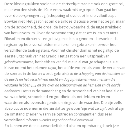
Deze kledingstukken spelen in de christelijke traditie ook een grote rol,
De Bijbel voor ongelovigen
maar worden sinds de 19de eeuw vaak misbegrepen. Dan gaat het
over de
oorsprongs
vraag (schepping of evolutie). In die valkuil trapt
De bijbel voor ongelovigen
Bowker niet. Het gaat niet om de zinloze discussie over het begin, maar
om de schoonheid, de orde, de betrouwbaarheid, de uitgestrektheid
Helden. 150 epigrammen uit de Anthologia Graeca
van het universum. Over de verwondering dat er
iets
is, en niet niets.
Filosofen en dichters – en gelovigen in het algemeen – bespelen dit
Une bible / Een bijbel
register op heel verscheiden manieren en gebruiken hiervoor heel
verschillende taalregisters. Voor het christendom is het nog altijd de
De seculiere samenleving. Over religie, atheïsm
eerste uitspraak van het Credo. Het gaat om een uitspraak van
geloofsvertrouwen
, het hebben van fiducie in al wat geschapen is. De
Het labyrinth van de verlorenen. Het Westen en zijn
Koran noemt het tekenen (
ayat
, hetzelfde woord als voor de verzen van
de soera’s in de koran wordt gebruikt).
In de schepping van de hemelen en
de aarde en het verschil van nacht en dag zijn tekenen voor mensen die
Examens de la Bible
verstand hebben […] en die over de schepping van de hemelen en de aarde
nadenken.
Het is in de samenhang en de schoonheid van het heelal dat
‘Hier stehe ich, es war ganz anders’
we waarheid, schoonheid en goedheid als ontdekken en leren
waarderen als levensdragende en zingevende waarden. Die zijn zelfs
Eigen wijs
absoluut te noemen in die zin dat ze gewoon ‘zijn wat ze zijn’, ook al zijn
de omstandigheden waarin ze optreden contingent en dus zeer
Moby Dick
verschillend: ‘
Slechts Euclides zag Schoonheid onverhuld…
’
Zo kunnen we de natuurwerkelijkheid als een openbaringsboek (zie
Het onteigende brein