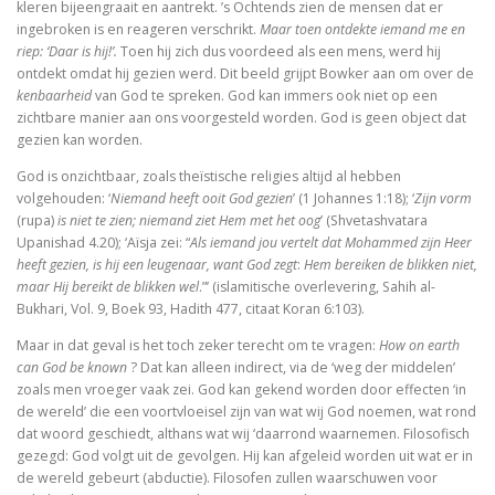
kleren bijeengraait en aantrekt. ’s Ochtends zien de mensen dat er
De visie van Freinet
ingebroken is en reageren verschrikt.
Maar toen ontdekte iemand me en
riep: ‘Daar is hij!’.
Toen hij zich dus voordeed als een mens, werd hij
De kathedralenbouwers
ontdekt omdat hij gezien werd. Dit beeld grijpt Bowker aan om over de
kenbaarheid
van God te spreken. God kan immers ook niet op een
I judge no one. A political life of Jesus
zichtbare manier aan ons voorgesteld worden. God is geen object dat
gezien kan worden.
De evolutie van De Bijbel
God is onzichtbaar, zoals theïstische religies altijd al hebben
volgehouden: ‘
Niemand heeft ooit God gezien
’ (1 Johannes 1:18); ‘
Zijn vorm
On Time, Punctuality, and Discipline in Early Mode
(rupa)
is niet te zien; niemand ziet Hem met het oog
’ (Shvetashvatara
Upanishad 4.20); ‘Aïsja zei: “
Als iemand jou vertelt dat Mohammed zijn Heer
Bach, muziek als een wenk uit de hemel
heeft gezien, is hij een leugenaar, want God zegt
:
Hem bereiken de blikken niet,
maar Hij bereikt de blikken wel
.”’ (islamitische overlevering, Sahih al-
Kierkegaard’s Muse. The mystery of Regine Olson
Bukhari, Vol. 9, Boek 93, Hadith 477, citaat Koran 6:103).
Maar in dat geval is het toch zeker terecht om te vragen:
How
on earth
De Bijbel in de Lage Landen
can God be known
? Dat kan alleen indirect, via de ‘weg der middelen’
zoals men vroeger vaak zei. God kan gekend worden door effecten ‘in
de wereld’ die een voortvloeisel zijn van wat wij God noemen, wat rond
dat woord geschiedt, althans wat wij ‘daarrond waarnemen. Filosofisch
Nieuw atheïsme, een kritische reactie op Dawkins, Har
gezegd: God volgt uit de gevolgen. Hij kan afgeleid worden uit wat er in
de wereld gebeurt (abductie). Filosofen zullen waarschuwen voor
Levensbeschouwing in het middenveld: cement of