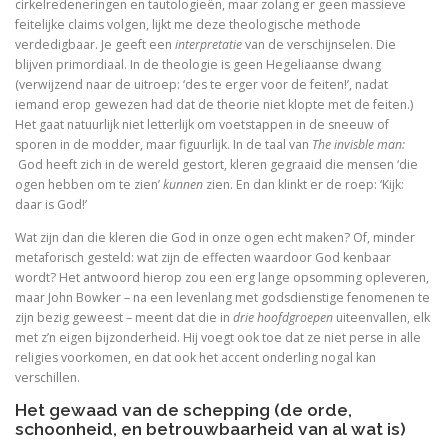
cirkelredeneringen en tautologieën, maar zolang er geen massieve
feitelijke claims volgen, lijkt me deze theologische methode
Schoonselhof nu! – een eige
verdedigbaar. Je geeft een
interpretatie
van de verschijnselen. Die
blijven primordiaal. In de theologie is geen Hegeliaanse dwang
Luther. Zijn leven, zijn werk
(verwijzend naar de uitroep: ‘des te erger voor de feiten!’, nadat
iemand erop gewezen had dat de theorie niet klopte met de feiten.)
Platoonse liefde (vertaling Symposium)
Het gaat natuurlijk niet letterlijk om voetstappen in de sneeuw of
sporen in de modder, maar figuurlijk. In de taal van
The invisble man:
God heeft zich in de wereld gestort, kleren gegraaid die mensen ‘die
ogen hebben om te zien’
kunnen
zien. En dan klinkt er de roep: ‘Kijk:
daar is God!’
Is het de schuld van de ENE?
Wat zijn dan die kleren die God in onze ogen echt maken? Of, minder
Onder dezelfde sterren
metaforisch gesteld: wat zijn de effecten waardoor God kenbaar
wordt? Het antwoord hierop zou een erg lange opsomming opleveren,
Christelijke toespraken
maar John Bowker – na een levenlang met godsdienstige fenomenen te
zijn bezig geweest – meent dat die in
drie hoofdgroepen
uiteenvallen, elk
met z’n eigen bijzonderheid. Hij voegt ook toe dat ze niet perse in alle
Afsluitend onwetenschappelijk naschrift bij Filosofisc
religies voorkomen, en dat ook het accent onderling nogal kan
verschillen.
Voorwoorden. De crisis en een crisis. De heer Phister.
Het gewaad van de schepping (de orde,
De Wittenbergse nachtegaal
schoonheid, en betrouwbaarheid van al wat is)