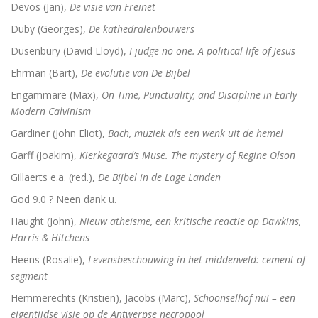
Devos (Jan),
De visie van Freinet
Duby (Georges),
De kathedralenbouwers
Dusenbury (David Lloyd),
I judge no one. A political life of Jesus
Ehrman (Bart),
De evolutie van De Bijbel
Engammare (Max),
On Time, Punctuality, and Discipline in Early
Modern Calvinism
Gardiner (John Eliot),
Bach, muziek als een wenk uit de hemel
Garff (Joakim),
Kierkegaard’s Muse. The mystery of Regine Olson
Gillaerts e.a. (red.),
De Bijbel in de Lage Landen
God 9.0 ? Neen dank u.
Haught (John),
Nieuw atheïsme, een kritische reactie op Dawkins,
Harris & Hitchens
Heens (Rosalie),
Levensbeschouwing in het middenveld: cement of
segment
Hemmerechts (Kristien), Jacobs (Marc),
Schoonselhof nu! – een
eigentijdse visie op de Antwerpse necropool