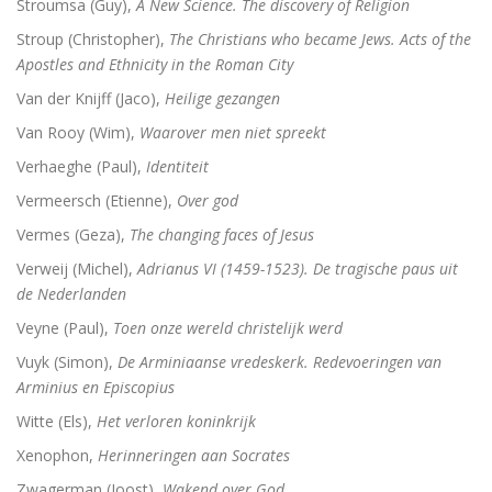
Stroumsa (Guy),
A New Science. The discovery of Religion
Stroup (Christopher),
The Christians who became Jews. Acts of the
Apostles and Ethnicity in the Roman City
Van der Knijff (Jaco),
Heilige gezangen
Van Rooy (Wim),
Waarover men niet spreekt
Verhaeghe (Paul),
Identiteit
Vermeersch (Etienne),
Over god
Vermes (Geza),
The changing faces of Jesus
Verweij (Michel),
Adrianus VI (1459-1523). De tragische paus uit
de Nederlanden
Veyne (Paul),
Toen onze wereld christelijk werd
Vuyk (Simon),
De Arminiaanse vredeskerk. Redevoeringen van
Arminius en Episcopius
Witte (Els),
Het verloren koninkrijk
Xenophon,
Herinneringen aan Socrates
Zwagerman (Joost),
Wakend over God