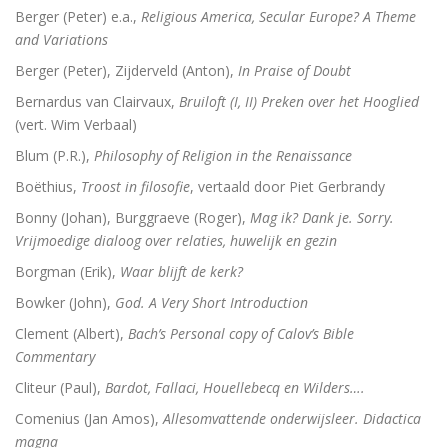
Berger (Peter) e.a.,
Religious America, Secular Europe? A Theme
and Variations
Berger (Peter), Zijderveld (Anton),
In Praise of Doubt
Bernardus van Clairvaux,
Bruiloft (I, II) Preken over het Hooglied
(vert. Wim Verbaal)
Blum (P.R.),
Philosophy of Religion in the Renaissance
Boëthius,
Troost in filosofie
, vertaald door Piet Gerbrandy
Bonny (Johan), Burggraeve (Roger),
Mag ik? Dank je. Sorry.
Vrijmoedige dialoog over relaties, huwelijk en gezin
Borgman (Erik),
Waar blijft de kerk?
Bowker (John),
God. A Very Short Introduction
Clement (Albert),
Bach’s Personal copy of Calov’s Bible
Commentary
Cliteur (Paul),
Bardot, Fallaci, Houellebecq en Wilders….
Comenius (Jan Amos),
Allesomvattende onderwijsleer. Didactica
magna