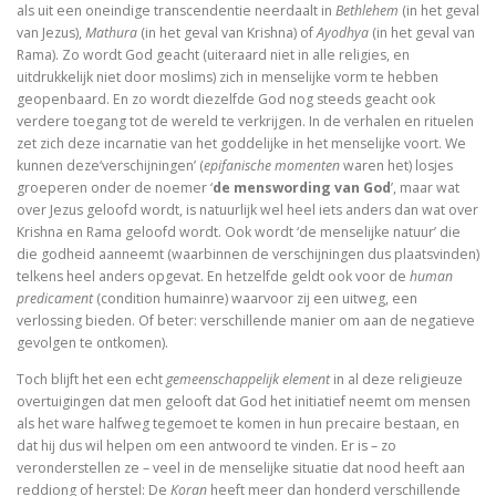
als uit een oneindige transcendentie neerdaalt in
Bethlehem
(in het geval
van Jezus),
Mathura
(in het geval van Krishna) of
Ayodhya
(in het geval van
Rama). Zo wordt God geacht (uiteraard niet in alle religies, en
uitdrukkelijk niet door moslims) zich in menselijke vorm te hebben
geopenbaard. En zo wordt diezelfde God nog steeds geacht ook
verdere toegang tot de wereld te verkrijgen. In de verhalen en rituelen
zet zich deze incarnatie van het goddelijke in het menselijke voort. We
kunnen deze‘verschijningen’ (
epifanische momenten
waren het) losjes
groeperen onder de noemer ‘
de menswording van God
’, maar wat
over Jezus geloofd wordt, is natuurlijk wel heel iets anders dan wat over
Krishna en Rama geloofd wordt. Ook wordt ‘de menselijke natuur’ die
die godheid aanneemt (waarbinnen de verschijningen dus plaatsvinden)
telkens heel anders opgevat. En hetzelfde geldt ook voor de
human
predicament
(condition humainre) waarvoor zij een uitweg, een
verlossing bieden. Of beter: verschillende manier om aan de negatieve
gevolgen te ontkomen).
Toch blijft het een echt
gemeenschappelijk element
in al deze religieuze
overtuigingen dat men gelooft dat God het initiatief neemt om mensen
als het ware halfweg tegemoet te komen in hun precaire bestaan, en
dat hij dus wil helpen om een antwoord te vinden. Er is – zo
veronderstellen ze – veel in de menselijke situatie dat nood heeft aan
reddiong of herstel: De
Koran
heeft meer dan honderd verschillende