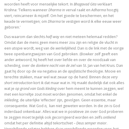
woorden heeft voor menselijke tekort. In
Bhagavad Gita
verklaart
Krishna: ‘Telkens wanneer
Dharma
in verval raakt en
Adharma
hoogtij
viert, reïncarneer ik mijzelf. Om het goede te beschermen, en het
kwade te vernietigen; om
Dharma
te vestigen word ik elke eeuw weer
geboren.’
Dus waarom dan slechts
half-way
en niet meteen helemaal redden?
Omdat dan de mens geen mens meer zou zijn en religie de vlucht in
een utopie wordt, weg van de
werkelijkheid.
Dan is de link met de vorige
twee openbaringswijzen van God gebroken. (Bowker zelf geeft een
ander antwoord, hij heeft het over liefde en over de noodzaak van
scheiding, over de
donkere nacht van de ziel
van St. Jan van het Kruis. Dan
gaat hij door op de via negativa an de
apofatische
theologie. Mooie en
terechte stukken, maar wel wat zwaar op de hand. Binnen deze
very
short introduction
kort ik dat maar wat in. Hij maakt duidelijk dat ook alles
wat je
op grond van Gods kleding
over hem meent te kunnen zeggen, wel
met een korreltje zout moet worden genomen, omdat het enkel de
inkleding,
de uiterlijke ‘effecten’ zijn, gevolgen. Geen essentie, maar
consequentie. Wat God
is,
kan niet geweten worden. In die zin is God
inderdaad onkenbaar. Alles wat we in positieve zin over God proberen
te zeggen moet tegelijk ook gecorrigeerd worden en zelfs
ontkend
omdat het per definitie altijd tekortschiet –
Deus semper maior
.
Verschillende religies hebben daar verschillende woorden voor: het