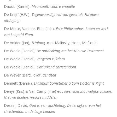
Daoud (Kamel),
Meursault: contre-enquête
De Knijff (H.W.),
Tegenwoordigheid van geest als Europese
uitdaging
De Mette, Vanhee, Elias (eds),
Ecce Philosophus. Leven en werk
van Leopold Flam.
De Volder (Jan),
Trialoog.
met Malinsky, Hoet, Maftouhi
De Waele (Daniel),
De ontdekking van het Nieuwe Testament
De Waele (Daniël),
Vergeten rijkdom
De Waele (Daniël),
Ontluikend christendom
De Wever (Bart),
over identiteit
Dennett (Daniel),
Erasmus: Sometimes a Spin Doctor is Right
Denys (Kris) & Van Camp (Frie) ed.,
levensbeschouwelijke vakken.
Nieuwe doelen, nieuwe middelen
Dessin, David,
God is een vluchteling. De terugkeer van het
christendom in de Lage Landen