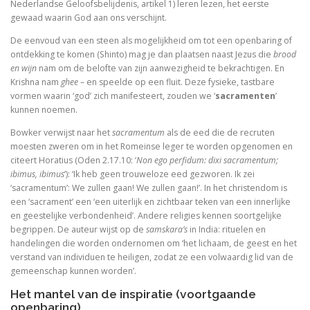
Nederlandse Geloofsbelijdenis, artikel 1) leren lezen, het eerste
gewaad waarin God aan ons verschijnt.
Dingen die verborgen waren
De eenvoud van een steen als mogelijkheid om tot een openbaring of
ontdekking te komen (Shinto) mag je dan plaatsen naast Jezus die
brood
De omweg naar Santiago
en wijn
nam om de belofte van zijn aanwezigheid te bekrachtigen. En
Krishna nam
ghee
– en speelde op een fluit. Deze fysieke, tastbare
Alkibiades
vormen waarin ‘god’ zich manifesteert, zouden we ‘
sacramenten
’
kunnen noemen.
De schepping van de wereld
Bowker verwijst naar het
sacramentum
als de eed die de recruten
moesten zweren om in het Romeinse leger te worden opgenomen en
Inclusieve godsdienstpedagogiek
citeert Horatius (Oden 2.17.10: ‘
Non ego perfidum: dixi sacramentum;
ibimus, ibimus
’): ‘Ik heb geen trouweloze eed gezworen. Ik zei
Luther de biografie
‘sacramentum’: We zullen gaan! We zullen gaan!’. In het christendom is
een ‘sacrament’ een ‘een uiterlijk en zichtbaar teken van een innerlijke
Holy Ignorance (La sainte ignorance)
en geestelijke verbondenheid’. Andere religies kennen soortgelijke
begrippen. De auteur wijst op de
samskara’s
in India: rituelen en
In de handen van mensen. 2000 jaar Christus in kuns
handelingen die worden ondernomen om ‘het lichaam, de geest en het
verstand van individuen te heiligen, zodat ze een volwaardig lid van de
gemeenschap kunnen worden’.
Het mantel van de inspiratie (voortgaande
Bachs cantates, toen en nu
openbaring)