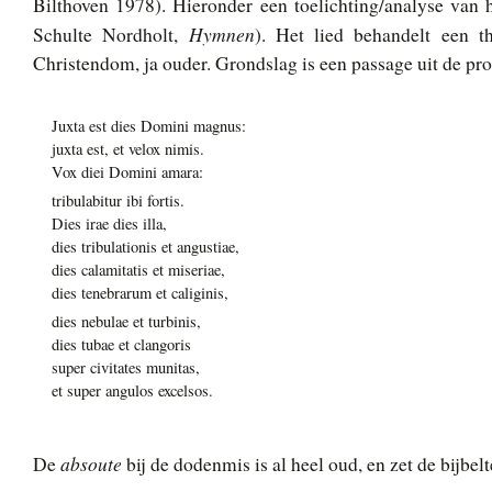
Bilthoven 1978). Hieronder een toelichting/analyse van he
Hymnen
Schulte Nordholt,
). Het lied behandelt een t
Christendom, ja ouder. Grondslag is een passage uit de pr
Juxta est dies Domini magnus:
juxta est, et velox nimis.
Vox diei Domini amara:
tribulabitur ibi fortis.
Dies irae dies illa,
dies tribulationis et angustiae,
dies calamitatis et miseriae,
dies tenebrarum et caliginis,
dies nebulae et turbinis,
dies tubae et clangoris
super civitates munitas,
et super angulos excelsos.
absoute
De
bij de dodenmis is al heel oud, en zet de bijbe