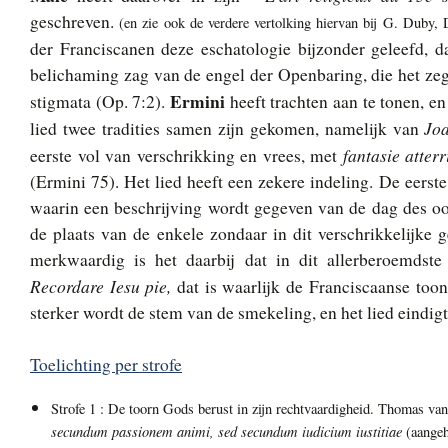
geschreven.
(en zie ook de verdere vertolking hiervan bij G. Duby,
der Franciscanen deze eschatologie bijzonder geleefd, 
belichaming zag van de engel der Openbaring, die het ze
Ermini
stigmata (Op. 7:2).
heeft trachten aan te tonen, en
Jo
lied twee tradities samen zijn gekomen, namelijk van
fantasie atterr
eerste vol van verschrikking en vrees, met
(Ermini 75). Het lied heeft een zekere indeling. De eerste 
waarin een beschrijving wordt gegeven van de dag des oor
de plaats van de enkele zondaar in dit verschrikkelijke 
merkwaardig is het daarbij dat in dit allerberoemdst
Recordare Iesu pie,
dat is waarlijk de Franciscaanse too
sterker wordt de stem van de smekeling, en het lied eindig
Toelichting per strofe
Strofe 1 : De toorn Gods berust in zijn rechtvaardigheid. Thomas van
secundum passionem animi, sed secundum iudicium iustitiae
(aangeh