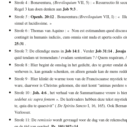
(Breviloquium
Strofe 4 : Bonaventura,
VII, 5) : « Resurrectio fit s
Job 9:3
Regel 3 kan doen denken aan
.
5
Openb. 20:12
(Breviloquium
Strofe
:
. Bonaventura
VII, I) : « Ille
simul et lucidissime. »
Strofe 6 : Thomas van Aquino : « Non est estimandum quod discussio i
contingit in humanis iudiciis, cum omnia sint nuda et aperta oculis e
25:31
.
Job 14:1
Job 31:14
Jesaja
Strofe 7: De ellendige mens in
. Verder
,
quid tendam ut tremendam / evadam sententiam ? / Quem requiram, /
Strofe 8 : Hier begint de omslag in het gedicht, des te groter omdat de
verheven is, kan genade schenken, en alleen genade kan de mens red
Strofe 9 · Hier klinkt de warme toon van de Franciscaanse mystiek ten
ware, daarvoor is Christus gekomen, die niet komt “animas perdere s
Joh. 4:6
Strofe 10 :
, het verhaal van de Sammaritaanse vrouw is hier
sedebat sic supra fontem
». De kerkvaders hebben deze tekst mystiek 
De Spiritu Sancto
te, quia diu te quaesivit” (
I, 16, 165). Ook Bernard
Verlosser.
remissio
Strofe 11: De
wordt gevraagd voor de dag van de rekenschap 
Ps. 101(102):14.
en de tijd van oordeel.