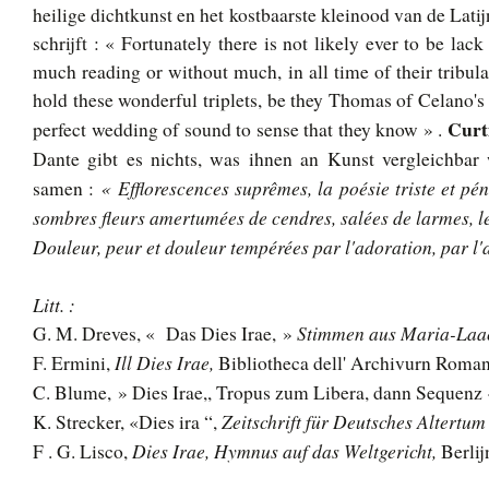
heilige dichtkunst en het kostbaarste kleinood van de Latij
schrijft : « Fortunately there is not likely ever to be lac
much reading or without much, in all time of their tribulat
hold these wonderful triplets, be they Thomas of Celano's 
Curt
perfect wedding of sound to sense that they know » .
Dante gibt es nichts, was ihnen an Kunst vergleichbar
« Efflorescences suprêmes, la poésie triste et p
samen :
sombres fleurs amertumées de cendres, salées de larmes, le 
Douleur, peur et douleur tempérées par l'adoration, par l
Litt. :
Stimmen aus Maria-Laa
G. M. Dreves, « Das Dies Irae, »
Ill Dies Irae,
F. Ermini,
Bibliotheca dell' Archivurn Romani
C. Blume, » Dies Irae,, Tropus zum Libera, dann Sequenz 
Zeitschrift für Deutsches Altertum
K. Strecker, «Dies ira “,
Dies Irae, Hymnus auf das Weltgericht,
F . G. Lisco,
Berlij