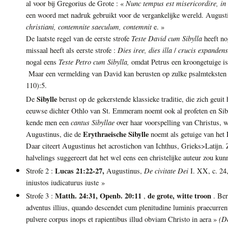
Nunc tempus est misericordire, in i
al voor bij Gregorius de Grote : «
een woord met nadruk gebruikt voor de vergankelijke wereld. Augusti
christiani, contemnite saeculum, contemnit
e. »
Teste David cum Sibylla
De laatste regel van de eerste strofe
heeft no
Dies iree, dies illa
crucis expandens 
missaal heeft als eerste strofe :
/
Teste Petro cum Sibylla,
nogal eens
omdat Petrus een kroongetuige is 
Maar een vermelding van David kan berusten op zulke psalmteksten al
110):5.
Sibylle
De
berust op de gekerstende klassieke traditie, die zich geuit
eeuwse dichter Othlo van St. Emmeram noemt ook al profeten en Siby
cantus Sibyllae
kende men een
over haar voorspelling van Christus, w
Erythraeische Sibylle
Augustinus, die de
noemt als getuige van het 
Daar citeert Augustinus het acrostichon van Ichthus, Grieks>Latijn.
halvelings suggereert dat het wel eens een christelijke auteur zou ku
Lucas 21:22-27,
De civitate Dei
Strofe 2 :
Augustinus,
I. XX, c. 24,
iniustos iudicaturus iuste »
Matth. 24:31, Openb. 20:11
de grote, witte troon
Strofe 3 :
,
. Ber
adventus illius, quando descendet cum plenitudine luminis praecurrent
(D
pulvere corpus inops et rapientibus illud obviam Christo in aera »