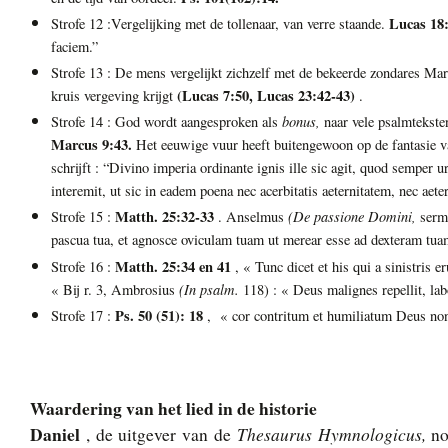
Lucas 18
Strofe 12 :Vergelijking met de tollenaar, van verre staande.
faciem.”
Strofe 13 : De mens vergelijkt zichzelf met de bekeerde zondares Ma
(Lucas 7:50, Lucas 23:42-43)
kruis vergeving krijgt
.
bonus,
Strofe 14 : God wordt aangesproken als
naar vele psalmtekste
Marcus 9:43.
Het eeuwige vuur heeft buitengewoon op de fantasie 
schrijft : “Divino imperia ordinante ignis ille sic agit, quod semper u
interemit, ut sic in eadem poena nec acerbitatis aeternitatem, nec aeter
Matth. 25:32-33
(De passione Domini,
Strofe 15 :
. Anselmus
serm.
pascua tua, et agnosce oviculam tuam ut merear esse ad dexteram tua
Matth. 25:34 en 41
Strofe 16 :
, « Tunc dicet et his qui a sinistris 
(In psalm.
« Bij r. 3, Ambrosius
118) : « Deus malignes repellit, lab
Ps. 50 (51): 18
Strofe 17 :
, « cor contritum et humiliatum Deus non
Waardering van het lied in de historie
Daniel
Thesaurus Hymnologicus,
, de uitgever van de
no