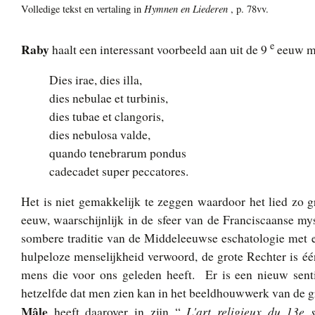
Hymnen en Liederen
Volledige tekst en vertaling in
, p. 78vv.
e
Raby
haalt een interessant voorbeeld aan uit de 9
eeuw me
Dies irae, dies illa,
dies nebulae et turbinis,
dies tubae et clangoris,
dies nebulosa valde,
quando tenebrarum pondus
cadecadet super peccatores.
Het is niet gemakkelijk te zeggen waardoor het lied zo gr
eeuw, waarschijnlijk in de sfeer van de Franciscaanse mys
sombere traditie van de Middeleeuwse eschatologie met ee
hulpeloze menselijkheid verwoord, de grote Rechter is éé
mens die voor ons geleden heeft. Er is een nieuw senti
hetzelfde dat men zien kan in het beeldhouwwerk van de 
Mâle
L'art religieux du 13e s
heeft daarover in zijn “