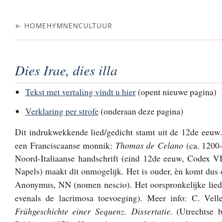
← HOME
HYMNEN
CULTUUR
Dies Irae, dies illa
Tekst met vertaling vindt u hier
(opent nieuwe pagina)
Verklaring per strofe
(onderaan deze pagina)
Dit indrukwekkende lied/gedicht stamt uit de 12de eeuw.
Thomas de Celano
een Franciscaanse monnik:
(ca. 1200
Noord-Italiaanse handschrift (eind 12de eeuw, Codex VII
Napels) maakt dit onmogelijk. Het is ouder, èn komt dus o
Anonymus, NN (nomen nescio). Het oorspronkelijke lied
evenals de lacrimosa toevoeging). Meer info: C. Vel
Frühgeschichte einer Sequenz. Dissertatie.
(Utrechtse b