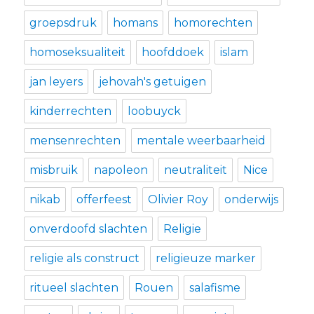
groepsdruk
homans
homorechten
homoseksualiteit
hoofddoek
islam
jan leyers
jehovah's getuigen
kinderrechten
loobuyck
mensenrechten
mentale weerbaarheid
misbruik
napoleon
neutraliteit
Nice
nikab
offerfeest
Olivier Roy
onderwijs
onverdoofd slachten
Religie
religie als construct
religieuze marker
ritueel slachten
Rouen
salafisme