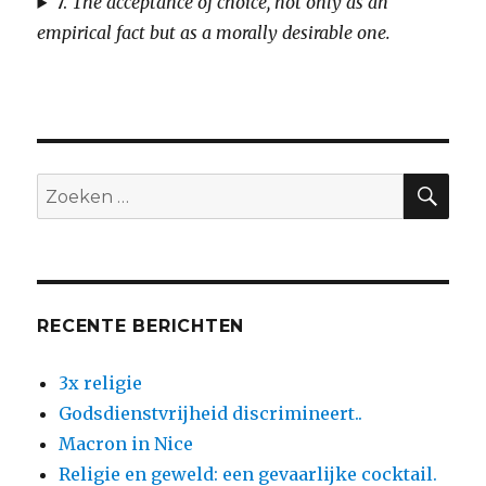
7.
The acceptance of choice, not only as an
empirical fact but as a morally desirable one.
ZO
Zoeken
naar:
RECENTE BERICHTEN
3x religie
Godsdienstvrijheid discrimineert..
Macron in Nice
Religie en geweld: een gevaarlijke cocktail.