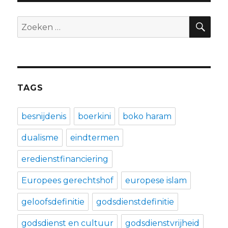
ZO
Zoeken
naar:
TAGS
besnijdenis
boerkini
boko haram
dualisme
eindtermen
eredienstfinanciering
Europees gerechtshof
europese islam
geloofsdefinitie
godsdienstdefinitie
godsdienst en cultuur
godsdienstvrijheid