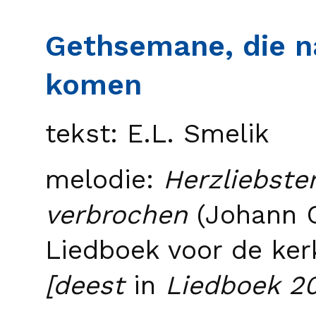
Gethsemane, die 
komen
tekst: E.L. Smelik
melodie:
Herzliebste
verbrochen
(Johann 
Liedboek voor de ker
[deest
in
Liedboek 20