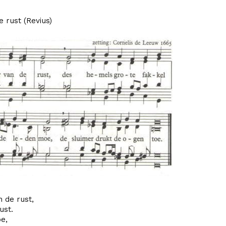
 rust (Revius)
 de rust,
ust.
oe,