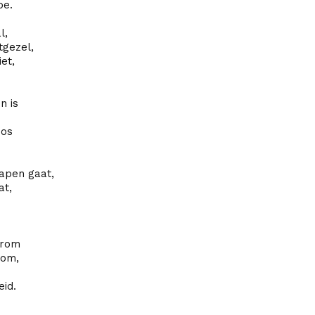
oe.
l,
gezel,
et,
n is
oos
apen gaat,
at,
erom
kom,
eid.